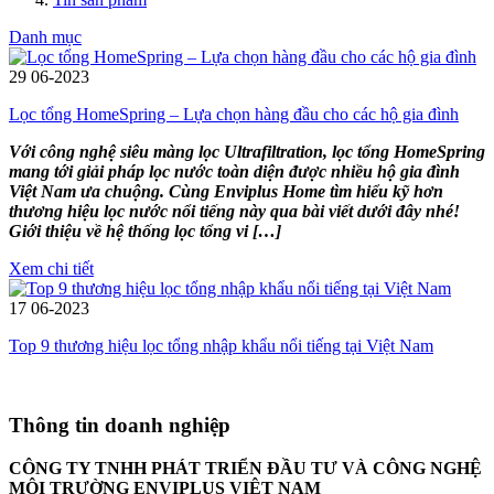
Danh mục
29
06-2023
Lọc tổng HomeSpring – Lựa chọn hàng đầu cho các hộ gia đình
Với công nghệ siêu màng lọc Ultrafiltration, lọc tổng HomeSpring
mang tới giải pháp lọc nước toàn diện được nhiều hộ gia đình
Việt Nam ưa chuộng. Cùng Enviplus Home tìm hiểu kỹ hơn
thương hiệu lọc nước nổi tiếng này qua bài viết dưới đây nhé!
Giới thiệu về hệ thống lọc tổng vi […]
Xem chi tiết
17
06-2023
Top 9 thương hiệu lọc tổng nhập khẩu nổi tiếng tại Việt Nam
Thông tin doanh nghiệp
CÔNG TY TNHH PHÁT TRIỂN ĐẦU TƯ VÀ CÔNG NGHỆ
MÔI TRƯỜNG ENVIPLUS VIỆT NAM