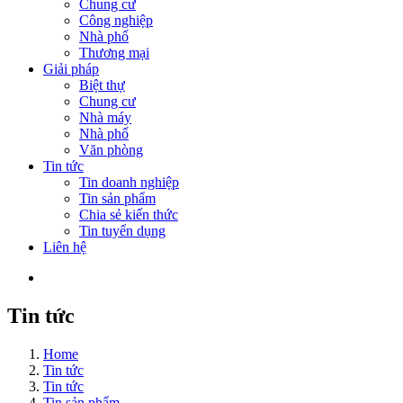
Chung cư
Công nghiệp
Nhà phố
Thương mại
Giải pháp
Biệt thự
Chung cư
Nhà máy
Nhà phố
Văn phòng
Tin tức
Tin doanh nghiệp
Tin sản phẩm
Chia sẻ kiến thức
Tin tuyển dụng
Liên hệ
Tin tức
Home
Tin tức
Tin tức
Tin sản phẩm