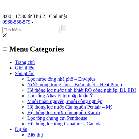
8:00 - 17:30 từ Thứ 2 - Chủ nhật
0968-558-579
-
Menu Categories
Trang chủ
Giới thiệu
Sản phẩm
Lọc nước tổng nhà phố – Enviplus
Nước nóng trung tâm – Bơm nhiệt – Heat Pump
Hệ thống lọc nước tinh khiết RO công nghiệp, DI, EDI
Lọc tổng Altas Filtri nhập khẩu Ý
Muối hoàn nguyên, muối công nghiệp
Hệ thống lọc nước đầu nguồn Pentair – Mỹ
Hệ thống lọc nước đầu nguồn Karofi
Lọc tổng chung cư, Penthouse
Hệ thống lọc tổng Canature – Canada
Dự án
Biệt thự