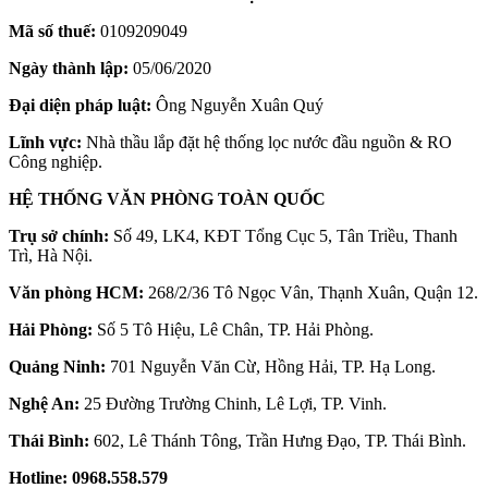
Mã số thuế:
0109209049
Ngày thành lập:
05/06/2020
Đại diện pháp luật:
Ông Nguyễn Xuân Quý
Lĩnh vực:
Nhà thầu lắp đặt hệ thống lọc nước đầu nguồn & RO
Công nghiệp.
HỆ THỐNG VĂN PHÒNG TOÀN QUỐC
Trụ sở chính:
Số 49, LK4, KĐT Tổng Cục 5, Tân Triều, Thanh
Trì, Hà Nội.
Văn phòng HCM:
268/2/36 Tô Ngọc Vân, Thạnh Xuân, Quận 12.
Hải Phòng:
Số 5 Tô Hiệu, Lê Chân, TP. Hải Phòng.
Quảng Ninh:
701 Nguyễn Văn Cừ, Hồng Hải, TP. Hạ Long.
Nghệ An:
25 Đường Trường Chinh, Lê Lợi, TP. Vinh.
Thái Bình:
602, Lê Thánh Tông, Trần Hưng Đạo, TP. Thái Bình.
Hotline:
0968.558.579