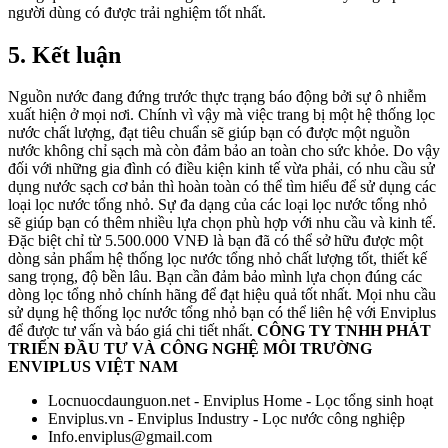
người dùng có được trải nghiệm tốt nhất.
5. Kết luận
Nguồn nước đang đứng trước thực trạng báo động bởi sự ô nhiễm
xuất hiện ở mọi nơi. Chính vì vậy mà việc trang bị một hệ thống lọc
nước chất lượng, đạt tiêu chuẩn sẽ giúp bạn có được một nguồn
nước không chỉ sạch mà còn đảm bảo an toàn cho sức khỏe. Do vậy
đối với những gia đình có điều kiện kinh tế vừa phải, có nhu cầu sử
dụng nước sạch cơ bản thì hoàn toàn có thể tìm hiểu để sử dụng các
loại lọc nước tổng nhỏ.
Sự đa dạng của các loại lọc nước tổng nhỏ
sẽ giúp bạn có thêm nhiều lựa chọn phù hợp với nhu cầu và kinh tế.
Đặc biệt chỉ từ 5.500.000 VNĐ là bạn đã có thể sở hữu được một
dòng sản phẩm hệ thống lọc nước tổng nhỏ chất lượng tốt, thiết kế
sang trọng, độ bền lâu. Bạn cần đảm bảo mình lựa chọn đúng các
dòng lọc tổng nhỏ chính hãng để đạt hiệu quả tốt nhất. Mọi nhu cầu
sử dụng hệ thống lọc nước tổng nhỏ bạn có thể liên hệ với Enviplus
để được tư vấn và báo giá chi tiết nhất.
CÔNG TY TNHH PHÁT
TRIỂN ĐẦU TƯ VÀ CÔNG NGHỆ MÔI TRƯỜNG
ENVIPLUS VIỆT NAM
Locnuocdaunguon.net - Enviplus Home - Lọc tổng sinh hoạt
Enviplus.vn - Enviplus Industry - Lọc nước công nghiệp
Info.enviplus@gmail.com