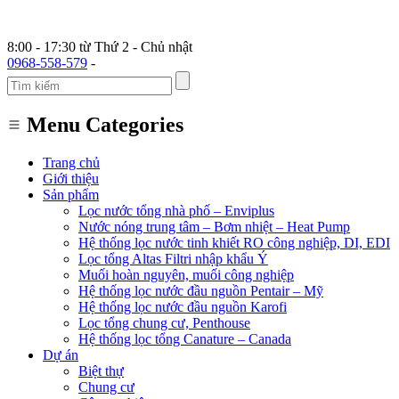
8:00 - 17:30 từ Thứ 2 - Chủ nhật
0968-558-579
-
Menu Categories
Trang chủ
Giới thiệu
Sản phẩm
Lọc nước tổng nhà phố – Enviplus
Nước nóng trung tâm – Bơm nhiệt – Heat Pump
Hệ thống lọc nước tinh khiết RO công nghiệp, DI, EDI
Lọc tổng Altas Filtri nhập khẩu Ý
Muối hoàn nguyên, muối công nghiệp
Hệ thống lọc nước đầu nguồn Pentair – Mỹ
Hệ thống lọc nước đầu nguồn Karofi
Lọc tổng chung cư, Penthouse
Hệ thống lọc tổng Canature – Canada
Dự án
Biệt thự
Chung cư