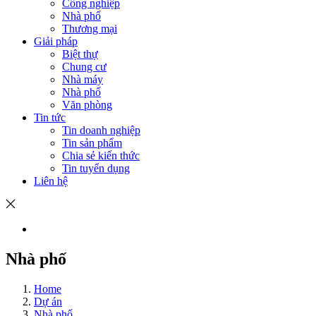
Công nghiệp
Nhà phố
Thương mại
Giải pháp
Biệt thự
Chung cư
Nhà máy
Nhà phố
Văn phòng
Tin tức
Tin doanh nghiệp
Tin sản phẩm
Chia sẻ kiến thức
Tin tuyển dụng
Liên hệ
Nhà phố
Home
Dự án
Nhà phố