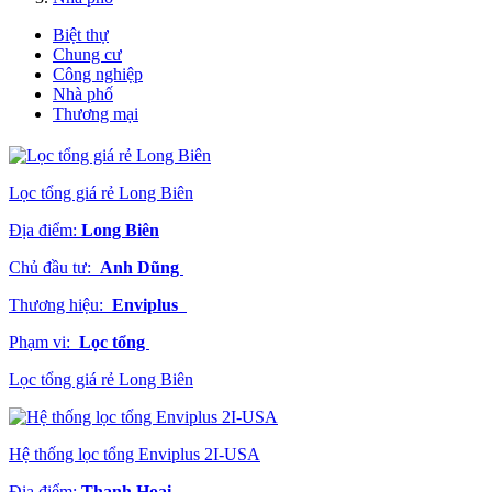
Biệt thự
Chung cư
Công nghiệp
Nhà phố
Thương mại
Lọc tổng giá rẻ Long Biên
Địa điểm:
Long Biên
Chủ đầu tư:
Anh Dũng
Thương hiệu:
Enviplus
Phạm vi:
Lọc tổng
Lọc tổng giá rẻ Long Biên
Hệ thống lọc tổng Enviplus 2I-USA
Địa điểm:
Thanh Hoai