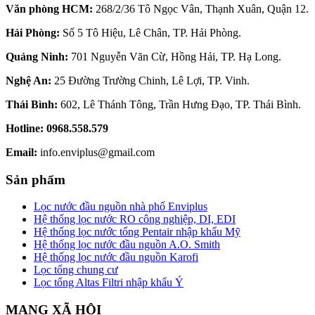
Văn phòng HCM:
268/2/36 Tô Ngọc Vân, Thạnh Xuân, Quận 12.
Hải Phòng:
Số 5 Tô Hiệu, Lê Chân, TP. Hải Phòng.
Quảng Ninh:
701 Nguyễn Văn Cừ, Hồng Hải, TP. Hạ Long.
Nghệ An:
25 Đường Trường Chinh, Lê Lợi, TP. Vinh.
Thái Bình:
602, Lê Thánh Tông, Trần Hưng Đạo, TP. Thái Bình.
Hotline:
0968.558.579
Email:
info.enviplus@gmail.com
Sản phẩm
Lọc nước đầu nguồn nhà phố Enviplus
Hệ thống lọc nước RO công nghiệp, DI, EDI
Hệ thống lọc nước tổng Pentair nhập khẩu Mỹ
Hệ thống lọc nước đầu nguồn A.O. Smith
Hệ thống lọc nước đầu nguồn Karofi
Lọc tổng chung cư
Lọc tổng Altas Filtri nhập khẩu Ý
MẠNG XÃ HỘI