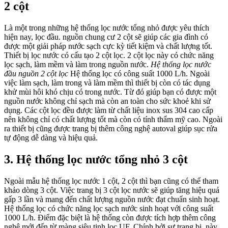
2 cột
Là một trong những hệ thống lọc nước tổng nhỏ được yêu thích
hiện nay, lọc đầu. nguồn chung cư 2 cột sẽ giúp các gia đình có
được một giải pháp nước sạch cực kỳ tiết kiệm và chất lượng tốt.
Thiết bị lọc nước có cấu tạo 2 cột lọc. 2 cột lọc này có chức năng
lọc sạch, làm mềm và làm trong nguồn nước.
Hệ thống lọc nước
đầu nguồn 2 cột lọc
Hệ thống lọc có công suất 1000 L/h. Ngoài
việc làm sạch, làm trong và làm mềm thì thiết bị còn có tác dụng
khử mùi hôi khó chịu có trong nước. Từ đó giúp bạn có được một
nguồn nước không chỉ sạch mà còn an toàn cho sức khoẻ khi sử
dụng. Các cột lọc đều được làm từ chất liệu inox sus 304 cao cấp
nên không chỉ có chất lượng tốt mà còn có tính thẩm mỹ cao. Ngoài
ra thiết bị cũng được trang bị thêm công nghệ autoval giúp sục rửa
tự động dễ dàng và hiệu quả.
3. Hệ thống lọc nước tổng nhỏ 3 cột
Ngoài mẫu hệ thống lọc nước 1 cột, 2 cột thì bạn cũng có thể tham
khảo dòng 3 cột. Việc trang bị 3 cột lọc nước sẽ giúp tăng hiệu quả
gấp 3 lần và mang đến chất lượng nguồn nước đạt chuẩn sinh hoạt.
Hệ thống lọc có chức năng lọc sạch nước sinh hoạt với công suất
1000 L/h.
Điểm đặc biệt là hệ thống còn được tích hợp thêm công
nghệ mới đến từ màng siêu tinh lọc UF. Chính bởi sự trang bị. này