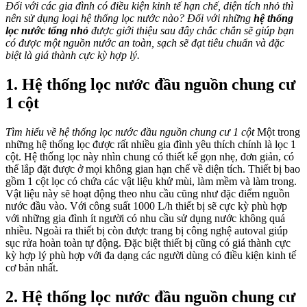
Đối với các gia đình có điều kiện kinh tế hạn chế, diện tích nhỏ thì
nên sử dụng loại hệ thống lọc nước nào? Đối với những
hệ thống
lọc nước tổng nhỏ
được giới thiệu sau đây chắc chắn sẽ giúp bạn
có được một nguồn nước an toàn, sạch sẽ đạt tiêu chuẩn và đặc
biệt là giá thành cực kỳ hợp lý.
1. Hệ thống lọc nước đầu nguồn chung cư
1 cột
Tìm hiểu về hệ thống lọc nước đầu nguồn chung cư 1 cột
Một trong
những hệ thống lọc được rất nhiều gia đình yêu thích chính là lọc 1
cột. Hệ thống lọc này nhìn chung có thiết kế gọn nhẹ, đơn giản, có
thể lắp đặt được ở mọi không gian hạn chế về diện tích. Thiết bị bao
gồm 1 cột lọc có chứa các vật liệu khử mùi, làm mềm và làm trong.
Vật liệu này sẽ hoạt động theo nhu cầu cũng như đặc điểm nguồn
nước đầu vào.
Với công suất 1000 L/h thiết bị sẽ cực kỳ phù hợp
với những gia đình ít người có nhu cầu sử dụng nước không quá
nhiều. Ngoài ra thiết bị còn được trang bị công nghệ autoval giúp
sục rửa hoàn toàn tự động. Đặc biệt thiết bị cũng có giá thành cực
kỳ hợp lý phù hợp với đa dạng các người dùng có điều kiện kinh tế
cơ bản nhất.
2. Hệ thống lọc nước đầu nguồn chung cư