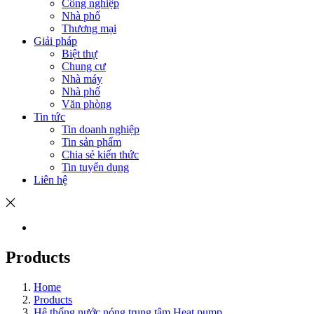
Công nghiệp
Nhà phố
Thương mại
Giải pháp
Biệt thự
Chung cư
Nhà máy
Nhà phố
Văn phòng
Tin tức
Tin doanh nghiệp
Tin sản phẩm
Chia sẻ kiến thức
Tin tuyển dụng
Liên hệ
Products
Home
Products
Hệ thống nước nóng trung tâm Heat pump