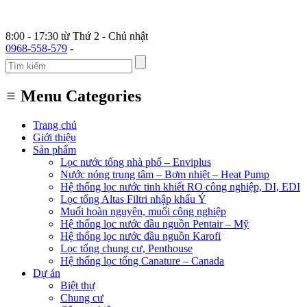
8:00 - 17:30 từ Thứ 2 - Chủ nhật
0968-558-579
-
Menu Categories
Trang chủ
Giới thiệu
Sản phẩm
Lọc nước tổng nhà phố – Enviplus
Nước nóng trung tâm – Bơm nhiệt – Heat Pump
Hệ thống lọc nước tinh khiết RO công nghiệp, DI, EDI
Lọc tổng Altas Filtri nhập khẩu Ý
Muối hoàn nguyên, muối công nghiệp
Hệ thống lọc nước đầu nguồn Pentair – Mỹ
Hệ thống lọc nước đầu nguồn Karofi
Lọc tổng chung cư, Penthouse
Hệ thống lọc tổng Canature – Canada
Dự án
Biệt thự
Chung cư