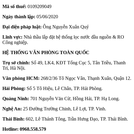
Mã số thuế:
0109209049
Ngày thành lập:
05/06/2020
Đại diện pháp luật:
Ông Nguyễn Xuân Quý
Lĩnh vực:
Nhà thầu lắp đặt hệ thống lọc nước đầu nguồn & RO
Công nghiệp.
HỆ THỐNG VĂN PHÒNG TOÀN QUỐC
Trụ sở chính:
Số 49, LK4, KĐT Tổng Cục 5, Tân Triều, Thanh
Trì, Hà Nội.
Văn phòng HCM:
268/2/36 Tô Ngọc Vân, Thạnh Xuân, Quận 12.
Hải Phòng:
Số 5 Tô Hiệu, Lê Chân, TP. Hải Phòng.
Quảng Ninh:
701 Nguyễn Văn Cừ, Hồng Hải, TP. Hạ Long.
Nghệ An:
25 Đường Trường Chinh, Lê Lợi, TP. Vinh.
Thái Bình:
602, Lê Thánh Tông, Trần Hưng Đạo, TP. Thái Bình.
Hotline:
0968.558.579