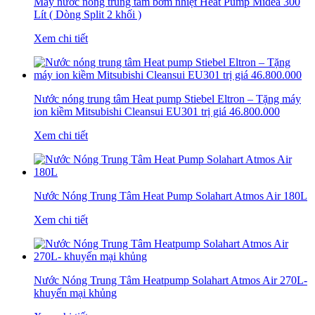
Máy nước nóng trung tâm bơm nhiệt Heat Pump Midea 300
Lít ( Dòng Split 2 khối )
Xem chi tiết
Nước nóng trung tâm Heat pump Stiebel Eltron – Tặng máy
ion kiềm Mitsubishi Cleansui EU301 trị giá 46.800.000
Xem chi tiết
Nước Nóng Trung Tâm Heat Pump Solahart Atmos Air 180L
Xem chi tiết
Nước Nóng Trung Tâm Heatpump Solahart Atmos Air 270L-
khuyến mại khủng