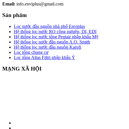
Email:
info.enviplus@gmail.com
Sản phẩm
Lọc nước đầu nguồn nhà phố Enviplus
Hệ thống lọc nước RO công nghiệp, DI, EDI
Hệ thống lọc nước tổng Pentair nhập khẩu Mỹ
Hệ thống lọc nước đầu nguồn A.O. Smith
Hệ thống lọc nước đầu nguồn Karofi
Lọc tổng chung cư
Lọc tổng Altas Filtri nhập khẩu Ý
MẠNG XÃ HỘI