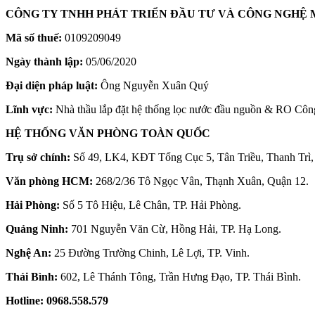
CÔNG TY TNHH PHÁT TRIỂN ĐẦU TƯ VÀ CÔNG NGHỆ 
Mã số thuế:
0109209049
Ngày thành lập:
05/06/2020
Đại diện pháp luật:
Ông Nguyễn Xuân Quý
Lĩnh vực:
Nhà thầu lắp đặt hệ thống lọc nước đầu nguồn & RO Côn
HỆ THỐNG VĂN PHÒNG TOÀN QUỐC
Trụ sở chính:
Số 49, LK4, KĐT Tổng Cục 5, Tân Triều, Thanh Trì,
Văn phòng HCM:
268/2/36 Tô Ngọc Vân, Thạnh Xuân, Quận 12.
Hải Phòng:
Số 5 Tô Hiệu, Lê Chân, TP. Hải Phòng.
Quảng Ninh:
701 Nguyễn Văn Cừ, Hồng Hải, TP. Hạ Long.
Nghệ An:
25 Đường Trường Chinh, Lê Lợi, TP. Vinh.
Thái Bình:
602, Lê Thánh Tông, Trần Hưng Đạo, TP. Thái Bình.
Hotline:
0968.558.579