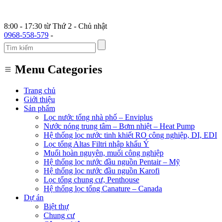
8:00 - 17:30 từ Thứ 2 - Chủ nhật
0968-558-579
-
Menu Categories
Trang chủ
Giới thiệu
Sản phẩm
Lọc nước tổng nhà phố – Enviplus
Nước nóng trung tâm – Bơm nhiệt – Heat Pump
Hệ thống lọc nước tinh khiết RO công nghiệp, DI, EDI
Lọc tổng Altas Filtri nhập khẩu Ý
Muối hoàn nguyên, muối công nghiệp
Hệ thống lọc nước đầu nguồn Pentair – Mỹ
Hệ thống lọc nước đầu nguồn Karofi
Lọc tổng chung cư, Penthouse
Hệ thống lọc tổng Canature – Canada
Dự án
Biệt thự
Chung cư