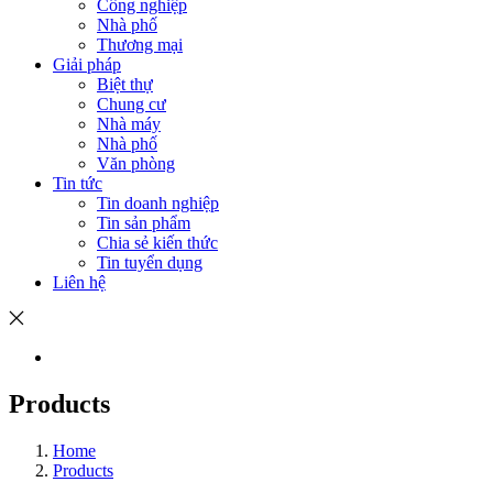
Công nghiệp
Nhà phố
Thương mại
Giải pháp
Biệt thự
Chung cư
Nhà máy
Nhà phố
Văn phòng
Tin tức
Tin doanh nghiệp
Tin sản phẩm
Chia sẻ kiến thức
Tin tuyển dụng
Liên hệ
Products
Home
Products