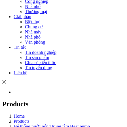
Công nghiệp
Nhà phố
Thương mại
Giải pháp
Biệt thự
Chung cư
Nhà máy
Nhà phố
Văn phòng
Tin tức
Tin doanh nghiệp
Tin sản phẩm
Chia sẻ kiến thức
Tin tuyển dụng
Liên hệ
Products
Home
Products
Hệ thống nước nóng trung tâm Heat pump