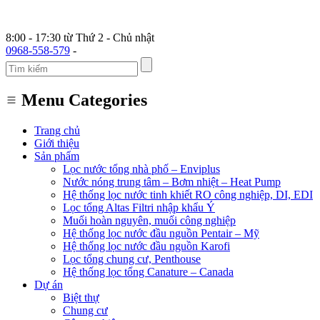
8:00 - 17:30 từ Thứ 2 - Chủ nhật
0968-558-579
-
Menu Categories
Trang chủ
Giới thiệu
Sản phẩm
Lọc nước tổng nhà phố – Enviplus
Nước nóng trung tâm – Bơm nhiệt – Heat Pump
Hệ thống lọc nước tinh khiết RO công nghiệp, DI, EDI
Lọc tổng Altas Filtri nhập khẩu Ý
Muối hoàn nguyên, muối công nghiệp
Hệ thống lọc nước đầu nguồn Pentair – Mỹ
Hệ thống lọc nước đầu nguồn Karofi
Lọc tổng chung cư, Penthouse
Hệ thống lọc tổng Canature – Canada
Dự án
Biệt thự
Chung cư