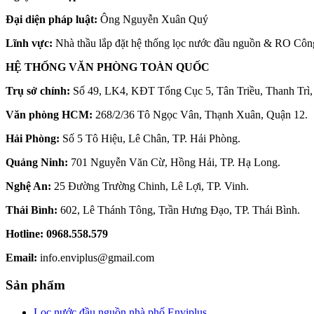
Đại diện pháp luật:
Ông Nguyễn Xuân Quý
Lĩnh vực:
Nhà thầu lắp đặt hệ thống lọc nước đầu nguồn & RO Côn
HỆ THỐNG VĂN PHÒNG TOÀN QUỐC
Trụ sở chính:
Số 49, LK4, KĐT Tổng Cục 5, Tân Triều, Thanh Trì,
Văn phòng HCM:
268/2/36 Tô Ngọc Vân, Thạnh Xuân, Quận 12.
Hải Phòng:
Số 5 Tô Hiệu, Lê Chân, TP. Hải Phòng.
Quảng Ninh:
701 Nguyễn Văn Cừ, Hồng Hải, TP. Hạ Long.
Nghệ An:
25 Đường Trường Chinh, Lê Lợi, TP. Vinh.
Thái Bình:
602, Lê Thánh Tông, Trần Hưng Đạo, TP. Thái Bình.
Hotline:
0968.558.579
Email:
info.enviplus@gmail.com
Sản phẩm
Lọc nước đầu nguồn nhà phố Enviplus