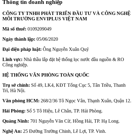
Thông tin doanh nghiệp
CÔNG TY TNHH PHÁT TRIỂN ĐẦU TƯ VÀ CÔNG NGHỆ
MÔI TRƯỜNG ENVIPLUS VIỆT NAM
Mã số thuế:
0109209049
Ngày thành lập:
05/06/2020
Đại diện pháp luật:
Ông Nguyễn Xuân Quý
Lĩnh vực:
Nhà thầu lắp đặt hệ thống lọc nước đầu nguồn & RO
Công nghiệp.
HỆ THỐNG VĂN PHÒNG TOÀN QUỐC
Trụ sở chính:
Số 49, LK4, KĐT Tổng Cục 5, Tân Triều, Thanh
Trì, Hà Nội.
Văn phòng HCM:
268/2/36 Tô Ngọc Vân, Thạnh Xuân, Quận 12.
Hải Phòng:
Số 5 Tô Hiệu, Lê Chân, TP. Hải Phòng.
Quảng Ninh:
701 Nguyễn Văn Cừ, Hồng Hải, TP. Hạ Long.
Nghệ An:
25 Đường Trường Chinh, Lê Lợi, TP. Vinh.