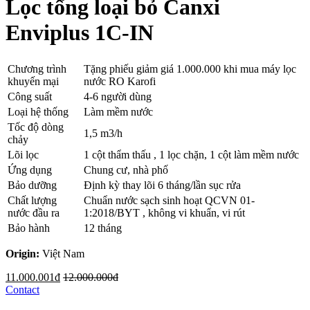
Lọc tổng loại bỏ Canxi
Enviplus 1C-IN
Chương trình
Tặng phiếu giảm giá 1.000.000 khi mua máy lọc
khuyến mại
nước RO Karofi
Công suất
4-6 người dùng
Loại hệ thống
Làm mềm nước
Tốc độ dòng
1,5 m3/h
chảy
Lõi lọc
1 cột thẩm thấu , 1 lọc chặn, 1 cột làm mềm nước
Ứng dụng
Chung cư, nhà phố
Bảo dưỡng
Định kỳ thay lõi 6 tháng/lần sục rửa
Chất lượng
Chuẩn nước sạch sinh hoạt QCVN 01-
nước đầu ra
1:2018/BYT , không vi khuẩn, vi rút
Bảo hành
12 tháng
Origin:
Việt Nam
11.000.001đ
12.000.000đ
Contact