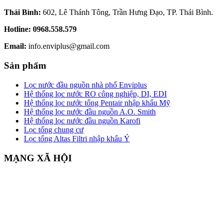
Thái Bình:
602, Lê Thánh Tông, Trần Hưng Đạo, TP. Thái Bình.
Hotline:
0968.558.579
Email:
info.enviplus@gmail.com
Sản phẩm
Lọc nước đầu nguồn nhà phố Enviplus
Hệ thống lọc nước RO công nghiệp, DI, EDI
Hệ thống lọc nước tổng Pentair nhập khẩu Mỹ
Hệ thống lọc nước đầu nguồn A.O. Smith
Hệ thống lọc nước đầu nguồn Karofi
Lọc tổng chung cư
Lọc tổng Altas Filtri nhập khẩu Ý
MẠNG XÃ HỘI