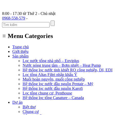
8:00 - 17:30 từ Thứ 2 - Chủ nhật
0968-558-579
-
Menu Categories
Trang chủ
Giới thiệu
Sản phẩm
Lọc nước tổng nhà phố – Enviplus
Nước nóng trung tâm – Bơm nhiệt – Heat Pump
Hệ thống lọc nước tinh khiết RO công nghiệp, DI, EDI
Lọc tổng Altas Filtri nhập khẩu Ý
Muối hoàn nguyên, muối công nghiệp
Hệ thống lọc nước đầu nguồn Pentair – Mỹ
Hệ thống lọc nước đầu nguồn Karofi
Lọc tổng chung cư, Penthouse
Hệ thống lọc tổng Canature – Canada
Dự án
Biệt thự
Chung cư