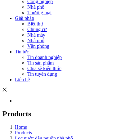
Công nghiệp
Nhà phố
Thương mại
Giải pháp
Biệt thự
Chung cư
Nhà máy
Nhà phố
Văn phòng
Tin tức
Tin doanh nghiệp
Tin sản phẩm
Chia sẻ kiến thức
Tin tuyển dụng
Liên hệ
Products
Home
Products
Lọc nước đầu nguồn nhà phố