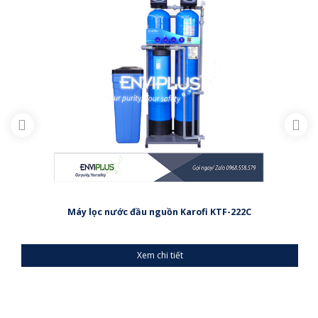
Máy lọc nước đầu nguồn Karofi KTF-222C
Xem chi tiết