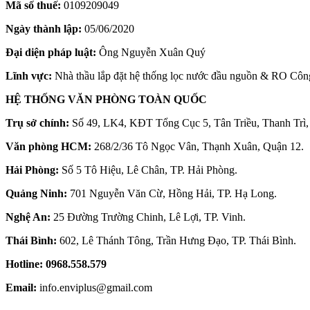
Mã số thuế:
0109209049
Ngày thành lập:
05/06/2020
Đại diện pháp luật:
Ông Nguyễn Xuân Quý
Lĩnh vực:
Nhà thầu lắp đặt hệ thống lọc nước đầu nguồn & RO Côn
HỆ THỐNG VĂN PHÒNG TOÀN QUỐC
Trụ sở chính:
Số 49, LK4, KĐT Tổng Cục 5, Tân Triều, Thanh Trì,
Văn phòng HCM:
268/2/36 Tô Ngọc Vân, Thạnh Xuân, Quận 12.
Hải Phòng:
Số 5 Tô Hiệu, Lê Chân, TP. Hải Phòng.
Quảng Ninh:
701 Nguyễn Văn Cừ, Hồng Hải, TP. Hạ Long.
Nghệ An:
25 Đường Trường Chinh, Lê Lợi, TP. Vinh.
Thái Bình:
602, Lê Thánh Tông, Trần Hưng Đạo, TP. Thái Bình.
Hotline:
0968.558.579
Email:
info.enviplus@gmail.com