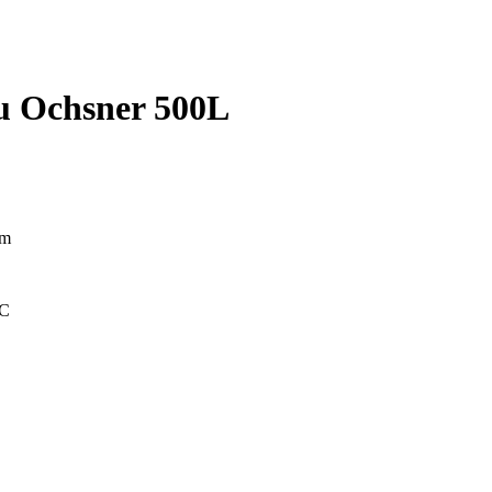
 Ochsner 500L
mm
oC