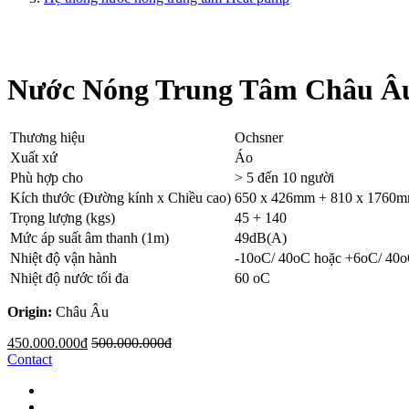
Nước Nóng Trung Tâm Châu Âu
Thương hiệu
Ochsner
Xuất xứ
Áo
Phù hợp cho
> 5 đến 10 người
Kích thước (Đường kính x Chiều cao)
650 x 426mm + 810 x 1760
Trọng lượng (kgs)
45 + 140
Mức áp suất âm thanh (1m)
49dB(A)
Nhiệt độ vận hành
-10oC/ 40oC hoặc +6oC/ 40
Nhiệt độ nước tối đa
60 oC
Origin:
Châu Âu
450.000.000đ
500.000.000đ
Contact