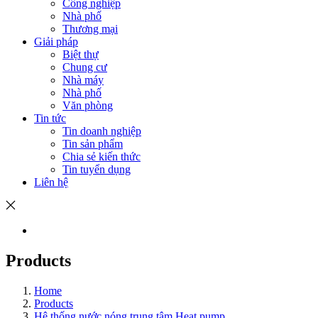
Công nghiệp
Nhà phố
Thương mại
Giải pháp
Biệt thự
Chung cư
Nhà máy
Nhà phố
Văn phòng
Tin tức
Tin doanh nghiệp
Tin sản phẩm
Chia sẻ kiến thức
Tin tuyển dụng
Liên hệ
Products
Home
Products
Hệ thống nước nóng trung tâm Heat pump