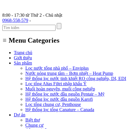
8:00 - 17:30 từ Thứ 2 - Chủ nhật
0968-558-579
-
Menu Categories
Trang chủ
Giới thiệu
Sản phẩm
Lọc nước tổng nhà phố – Enviplus
Nước nóng trung tâm – Bơm nhiệt – Heat Pump
Hệ thống lọc nước tinh khiết RO công nghiệp, DI, EDI
Lọc tổng Altas Filtri nhập khẩu Ý
Muối hoàn nguyên, muối công nghiệp
Hệ thống lọc nước đầu nguồn Pentair – Mỹ
Hệ thống lọc nước đầu nguồn Karofi
Lọc tổng chung cư, Penthouse
Hệ thống lọc tổng Canature – Canada
Dự án
Biệt thự
Chung cư