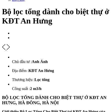
Bộ lọc tổng dành cho biệt thự ở
KĐT An Hưng
Chủ đầu tư :
Anh Ánh
Địa điểm :
KĐT An Hưng
Thương hiệu :
Lọc tổng
Công suất :
2 m3/h
BỘ LỌC TỔNG DÀNH CHO BIỆT THỰ Ở KĐT AN
HƯNG, HÀ ĐÔNG, HÀ NỘI
Giới thiệu Bộ Lọc Tổng Cho Biệt Thự tại KĐT An Hưng của