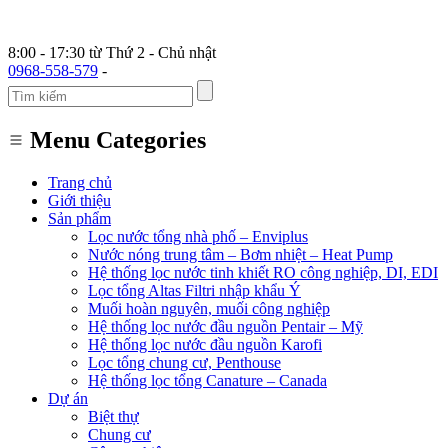
8:00 - 17:30 từ Thứ 2 - Chủ nhật
0968-558-579
-
Menu Categories
Trang chủ
Giới thiệu
Sản phẩm
Lọc nước tổng nhà phố – Enviplus
Nước nóng trung tâm – Bơm nhiệt – Heat Pump
Hệ thống lọc nước tinh khiết RO công nghiệp, DI, EDI
Lọc tổng Altas Filtri nhập khẩu Ý
Muối hoàn nguyên, muối công nghiệp
Hệ thống lọc nước đầu nguồn Pentair – Mỹ
Hệ thống lọc nước đầu nguồn Karofi
Lọc tổng chung cư, Penthouse
Hệ thống lọc tổng Canature – Canada
Dự án
Biệt thự
Chung cư