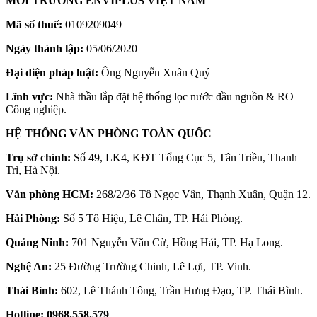
MÔI TRƯỜNG ENVIPLUS VIỆT NAM
Mã số thuế:
0109209049
Ngày thành lập:
05/06/2020
Đại diện pháp luật:
Ông Nguyễn Xuân Quý
Lĩnh vực:
Nhà thầu lắp đặt hệ thống lọc nước đầu nguồn & RO
Công nghiệp.
HỆ THỐNG VĂN PHÒNG TOÀN QUỐC
Trụ sở chính:
Số 49, LK4, KĐT Tổng Cục 5, Tân Triều, Thanh
Trì, Hà Nội.
Văn phòng HCM:
268/2/36 Tô Ngọc Vân, Thạnh Xuân, Quận 12.
Hải Phòng:
Số 5 Tô Hiệu, Lê Chân, TP. Hải Phòng.
Quảng Ninh:
701 Nguyễn Văn Cừ, Hồng Hải, TP. Hạ Long.
Nghệ An:
25 Đường Trường Chinh, Lê Lợi, TP. Vinh.
Thái Bình:
602, Lê Thánh Tông, Trần Hưng Đạo, TP. Thái Bình.
Hotline:
0968.558.579