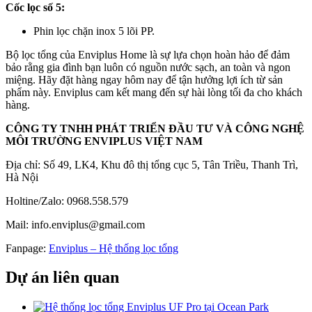
Cốc lọc số 5:
Phin lọc chặn inox 5 lõi PP.
Bộ lọc tổng của Enviplus Home là sự lựa chọn hoàn hảo để đảm
bảo rằng gia đình bạn luôn có nguồn nước sạch, an toàn và ngon
miệng. Hãy đặt hàng ngay hôm nay để tận hưởng lợi ích từ sản
phẩm này. Enviplus cam kết mang đến sự hài lòng tối đa cho khách
hàng.
CÔNG TY TNHH PHÁT TRIỂN ĐẦU TƯ VÀ CÔNG NGHỆ
MÔI TRƯỜNG ENVIPLUS VIỆT NAM
Địa chỉ: Số 49, LK4, Khu đô thị tổng cục 5, Tân Triều, Thanh Trì,
Hà Nội
Holtine/Zalo: 0968.558.579
Mail: info.enviplus@gmail.com
Fanpage:
Enviplus – Hệ thống lọc tổng
Dự án liên quan