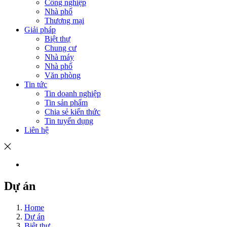
Công nghiệp
Nhà phố
Thương mại
Giải pháp
Biệt thự
Chung cư
Nhà máy
Nhà phố
Văn phòng
Tin tức
Tin doanh nghiệp
Tin sản phẩm
Chia sẻ kiến thức
Tin tuyển dụng
Liên hệ
Dự án
Home
Dự án
Biệt thự