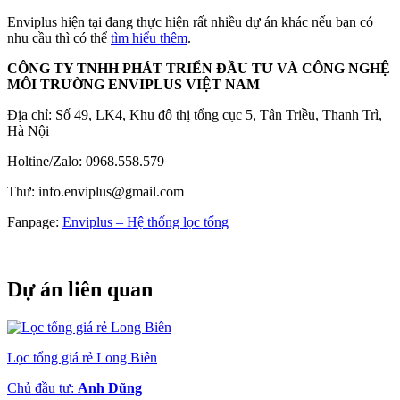
Enviplus hiện tại đang thực hiện rất nhiều dự án khác nếu bạn có
nhu cầu thì có thể
tìm hiểu thêm
.
CÔNG TY TNHH PHÁT TRIỂN ĐẦU TƯ VÀ CÔNG NGHỆ
MÔI TRƯỜNG ENVIPLUS VIỆT NAM
Địa chỉ: Số 49, LK4, Khu đô thị tổng cục 5, Tân Triều, Thanh Trì,
Hà Nội
Holtine/Zalo: 0968.558.579
Thư: info.enviplus@gmail.com
Fanpage:
Enviplus – Hệ thống lọc tổng
Dự án liên quan
Lọc tổng giá rẻ Long Biên
Chủ đầu tư:
Anh Dũng