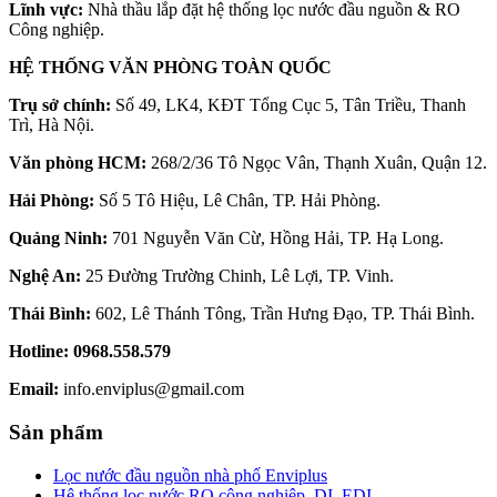
Lĩnh vực:
Nhà thầu lắp đặt hệ thống lọc nước đầu nguồn & RO
Công nghiệp.
HỆ THỐNG VĂN PHÒNG TOÀN QUỐC
Trụ sở chính:
Số 49, LK4, KĐT Tổng Cục 5, Tân Triều, Thanh
Trì, Hà Nội.
Văn phòng HCM:
268/2/36 Tô Ngọc Vân, Thạnh Xuân, Quận 12.
Hải Phòng:
Số 5 Tô Hiệu, Lê Chân, TP. Hải Phòng.
Quảng Ninh:
701 Nguyễn Văn Cừ, Hồng Hải, TP. Hạ Long.
Nghệ An:
25 Đường Trường Chinh, Lê Lợi, TP. Vinh.
Thái Bình:
602, Lê Thánh Tông, Trần Hưng Đạo, TP. Thái Bình.
Hotline:
0968.558.579
Email:
info.enviplus@gmail.com
Sản phẩm
Lọc nước đầu nguồn nhà phố Enviplus
Hệ thống lọc nước RO công nghiệp, DI, EDI