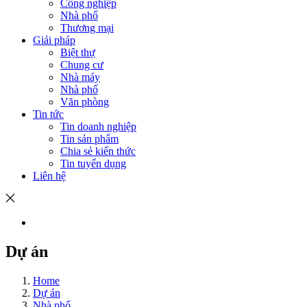
Công nghiệp
Nhà phố
Thương mại
Giải pháp
Biệt thự
Chung cư
Nhà máy
Nhà phố
Văn phòng
Tin tức
Tin doanh nghiệp
Tin sản phẩm
Chia sẻ kiến thức
Tin tuyển dụng
Liên hệ
Dự án
Home
Dự án
Nhà phố