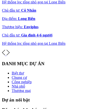
Hệ thống lọc tổng nhỏ gọn tại Long Biên
Chủ đầu tư:
Cô Nhân
Địa điểm:
Long Biên
Thương hiệu:
Enviplus
Chủ đầu tư:
Gia đình 4-6 người
Hệ thống lọc tổng nhỏ gọn tại Long Biên
DANH MỤC DỰ ÁN
Biệt thự
Chung cư
Công nghiệp
Nhà phố
Thương mại
Dự án nổi bật