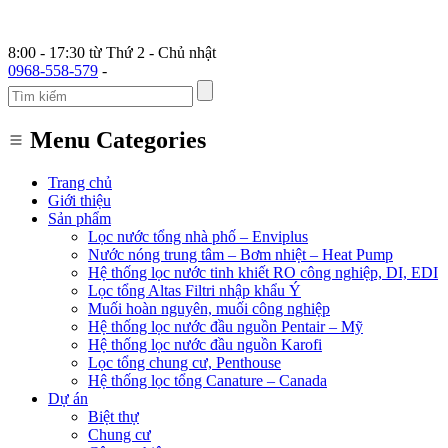
8:00 - 17:30 từ Thứ 2 - Chủ nhật
0968-558-579
-
Menu Categories
Trang chủ
Giới thiệu
Sản phẩm
Lọc nước tổng nhà phố – Enviplus
Nước nóng trung tâm – Bơm nhiệt – Heat Pump
Hệ thống lọc nước tinh khiết RO công nghiệp, DI, EDI
Lọc tổng Altas Filtri nhập khẩu Ý
Muối hoàn nguyên, muối công nghiệp
Hệ thống lọc nước đầu nguồn Pentair – Mỹ
Hệ thống lọc nước đầu nguồn Karofi
Lọc tổng chung cư, Penthouse
Hệ thống lọc tổng Canature – Canada
Dự án
Biệt thự
Chung cư