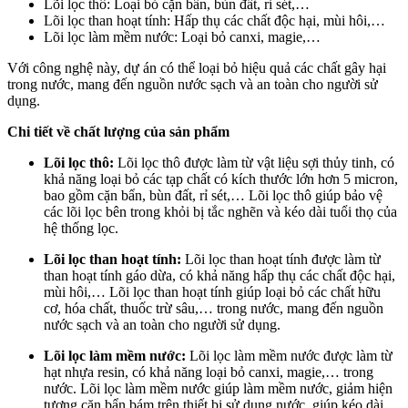
Lõi lọc thô: Loại bỏ cặn bẩn, bùn đất, rỉ sét,…
Lõi lọc than hoạt tính: Hấp thụ các chất độc hại, mùi hôi,…
Lõi lọc làm mềm nước: Loại bỏ canxi, magie,…
Với công nghệ này, dự án có thể loại bỏ hiệu quả các chất gây hại
trong nước, mang đến nguồn nước sạch và an toàn cho người sử
dụng.
Chi tiết về chất lượng của sản phẩm
Lõi lọc thô:
Lõi lọc thô được làm từ vật liệu sợi thủy tinh, có
khả năng loại bỏ các tạp chất có kích thước lớn hơn 5 micron,
bao gồm cặn bẩn, bùn đất, rỉ sét,… Lõi lọc thô giúp bảo vệ
các lõi lọc bên trong khỏi bị tắc nghẽn và kéo dài tuổi thọ của
hệ thống lọc.
Lõi lọc than hoạt tính:
Lõi lọc than hoạt tính được làm từ
than hoạt tính gáo dừa, có khả năng hấp thụ các chất độc hại,
mùi hôi,… Lõi lọc than hoạt tính giúp loại bỏ các chất hữu
cơ, hóa chất, thuốc trừ sâu,… trong nước, mang đến nguồn
nước sạch và an toàn cho người sử dụng.
Lõi lọc làm mềm nước:
Lõi lọc làm mềm nước được làm từ
hạt nhựa resin, có khả năng loại bỏ canxi, magie,… trong
nước. Lõi lọc làm mềm nước giúp làm mềm nước, giảm hiện
tượng cặn bẩn bám trên thiết bị sử dụng nước, giúp kéo dài