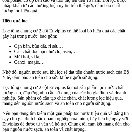
composite, có độ bền cao và tuổi thọ lên đến 10 năm. Lõi lọc được
nhập khẩu từ các thương hiệu uy tín trên thế giới, đảm bảo chất
lượng lọc hiệu quả.
Hiệu quả lọc
Lọc tổng chung cư 2 cột Enviplus có thể loại bỏ hiệu quả các chất
gây hại trong nước, bao gồm:
Cặn bẩn, bùn đất, rỉ sét,…
Các chất độc hại như clo, asen,…
Mùi hôi, vị lạ,…
Canxi, magie,…
Nhờ đó, nguồn nước sau khi lọc sẽ đạt tiêu chuẩn nước sạch của Bộ
Y tế, đảm bảo an toàn cho sức khỏe người sử dụng.
Lọc tổng chung cư 2 cột Enviplus là một sản phẩm lọc nước chất
lượng cao, đáp ứng nhu cầu sử dụng của các hộ gia đình và doanh
nghiệp. Sản phẩm có cấu tạo chắc chắn, chất lượng lọc hiệu quả,
mang đến nguồn nước sạch và an toàn cho người sử dụng.
Nếu bạn đang tìm kiếm một giải pháp lọc nước hiệu quả và đáng tin
cậy cho gia đình hoặc doanh nghiệp của mình, hãy liên hệ ngay với
Enviplus để được tư vấn và hỗ trợ. Chúng tôi cam kết mang đến cho
bạn nguồn nước sạch, an toàn và chất lượng.