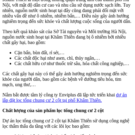
Nội, với mật độ dân cư cao và nhu cầu sử dụng nước sạch lớn. Tuy
nhiên, nguồn nước sinh hoạt tại đây cũng đang phải đối mặt với
nhiều vấn đề như ô nhiễm, nhiễm bẩn,… Điều này gây ảnh hưởng
nghiêm trọng đến sức khỏe và chất lượng cuộc sống của người dân.
Theo kết quả khảo sát của Sở Tài nguyên và Môi trường Hà Nội,
nguồn nước sinh hoạt tại Khâm Thiên đang bị ô nhiễm bởi nhiều
chất gây hại, bao gồm:
Cặn bẩn, bùn đất, rỉ sét,…
Các chất độc hại như asen, chì, thủy ngân,…
Các chất hữu cơ như thuốc trừ sâu, hóa chất công nghiệp,…
Các chất gây hại này có thể gây ảnh hưởng nghiêm trọng đến sức
khỏe của người dân, bao gồm các bệnh về đường tiêu hóa, tim
mạch, ung thư,…
Nắm bắt được tâm lý công ty Enviplus đã lập tức triển khai
dự án
lắp đặt lọc tổng chung cư 2 cột tại phố Khâm Thiên.
Chất lượng của sản phẩm lọc tổng chung cư 2 cột
Dự án lọc tổng chung cư 2 cột tại Khâm Thiên sử dụng công nghệ
lọc thẩm thấu đa tầng với các lõi lọc bao gồm: