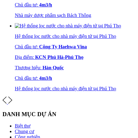
Chủ đầu tư:
4m3/h
Nhà máy dược phẩm sạch Bách Thông
Hệ thống lọc nước cho nhà máy điện tử tại Phú Thọ
Chủ đầu tư:
Công Ty Haehwa Vina
Địa điểm:
KCN Phú Hà-Phú Thọ
Thương hiệu:
Hàn Quốc
Chủ đầu tư:
4m3/h
Hệ thống lọc nước cho nhà máy điện tử tại Phú Thọ
DANH MỤC DỰ ÁN
Biệt thự
Chung cư
Công nghiệp