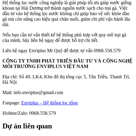
Hệ thống lọc nước công nghiệp là giải pháp tối ưu giúp nước giếng
khoan tại Hải Dương trở thành nguồn nước sạch cho trại gà. Việc
đầu tư vào hệ thống lọc nước không chỉ giúp bảo vệ sức khỏe đàn
gà mà còn nâng cao hiệu quả chăn nuôi, giảm chi phí vận hành lâu
dài.
Nếu bạn cần tư vấn thiết kế hệ thống phù hợp với quy mô trại gà
của mình, hãy liên hệ ngay để được hỗ trợ chi tiết.
Liên hệ ngay Enviplus Mr Quý để được tư vấn 0968.558.579
CÔNG TY TNHH PHÁT TRIỂN ĐẦU TƯ VÀ CÔNG NGHỆ
MÔI TRƯỜNG ENVIPLUS VIỆT NAM
Địa chỉ: Số 49, LK4, Khu đô thị tổng cục 5, Tân Triều, Thanh Trì,
Hà Nội
Mail: info.enviplus@gmail.com
Fanpage:
Enviplus – Hệ thống lọc tổng
Holtine/Zalo: 0968.558.579
Dự án liên quan