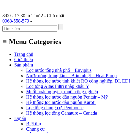
8:00 - 17:30 từ Thứ 2 - Chủ nhật
0968-558-579
-
Menu Categories
Trang chủ
Giới thiệu
Sản phẩm
Lọc nước tổng nhà phố – Enviplus
Nước nóng trung tâm – Bơm nhiệt – Heat Pump
Hệ thống lọc nước tinh khiết RO công nghiệp, DI, EDI
Lọc tổng Altas Filtri nhập khẩu Ý
Muối hoàn nguyên, muối công nghiệp
Hệ thống lọc nước đầu nguồn Pentair – Mỹ
Hệ thống lọc nước đầu nguồn Karofi
Lọc tổng chung cư, Penthouse
Hệ thống lọc tổng Canature – Canada
Dự án
Biệt thự
Chung cư