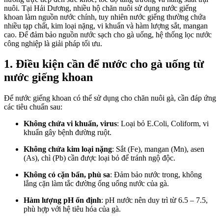
nuôi. Tại Hải Dương, nhiều hộ chăn nuôi sử dụng nước giếng
khoan làm nguồn nước chính, tuy nhiên nước giếng thường chứa
nhiều tạp chất, kim loại nặng, vi khuẩn và hàm lượng sắt, mangan
cao. Để đảm bảo nguồn nước sạch cho gà uống, hệ thống lọc nước
công nghiệp là giải pháp tối ưu.
1. Điều kiện cần để nước cho gà uống từ
nước giếng khoan
Để nước giếng khoan có thể sử dụng cho chăn nuôi gà, cần đáp ứng
các tiêu chuẩn sau:
Không chứa vi khuẩn, virus
: Loại bỏ E.Coli, Coliform, vi
khuẩn gây bệnh đường ruột.
Không chứa kim loại nặng
: Sắt (Fe), mangan (Mn), asen
(As), chì (Pb) cần được loại bỏ để tránh ngộ độc.
Không có cặn bẩn, phù sa
: Đảm bảo nước trong, không
lắng cặn làm tắc đường ống uống nước của gà.
Hàm lượng pH ổn định
: pH nước nên duy trì từ 6.5 – 7.5,
phù hợp với hệ tiêu hóa của gà.