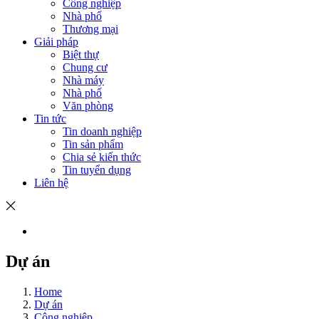
Công nghiệp
Nhà phố
Thương mại
Giải pháp
Biệt thự
Chung cư
Nhà máy
Nhà phố
Văn phòng
Tin tức
Tin doanh nghiệp
Tin sản phẩm
Chia sẻ kiến thức
Tin tuyển dụng
Liên hệ
Dự án
Home
Dự án
Công nghiệp