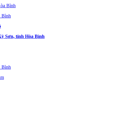
a Bình
ô
ỳ Sơn, tỉnh Hòa Bình
a Bình