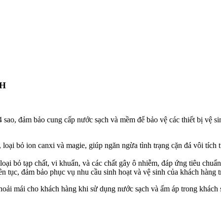
NH
 sao, đảm bảo cung cấp nước sạch và mềm để bảo vệ các thiết bị vệ sin
ại bỏ ion canxi và magie, giúp ngăn ngừa tình trạng cặn đá vôi tích t
oại bỏ tạp chất, vi khuẩn, và các chất gây ô nhiễm, đáp ứng tiêu chuẩn
ên tục, đảm bảo phục vụ nhu cầu sinh hoạt và vệ sinh của khách hàng tr
thoải mái cho khách hàng khi sử dụng nước sạch và ấm áp trong khách 