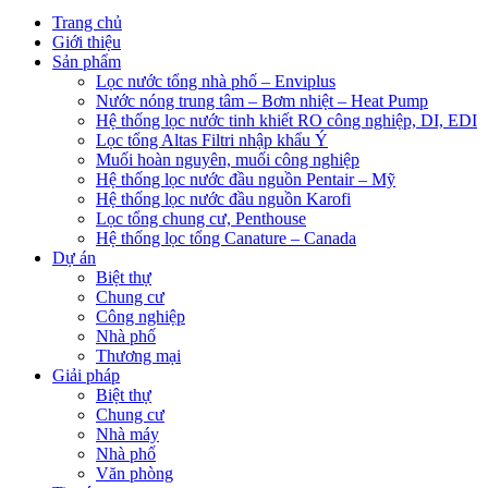
Trang chủ
Giới thiệu
Sản phẩm
Lọc nước tổng nhà phố – Enviplus
Nước nóng trung tâm – Bơm nhiệt – Heat Pump
Hệ thống lọc nước tinh khiết RO công nghiệp, DI, EDI
Lọc tổng Altas Filtri nhập khẩu Ý
Muối hoàn nguyên, muối công nghiệp
Hệ thống lọc nước đầu nguồn Pentair – Mỹ
Hệ thống lọc nước đầu nguồn Karofi
Lọc tổng chung cư, Penthouse
Hệ thống lọc tổng Canature – Canada
Dự án
Biệt thự
Chung cư
Công nghiệp
Nhà phố
Thương mại
Giải pháp
Biệt thự
Chung cư
Nhà máy
Nhà phố
Văn phòng