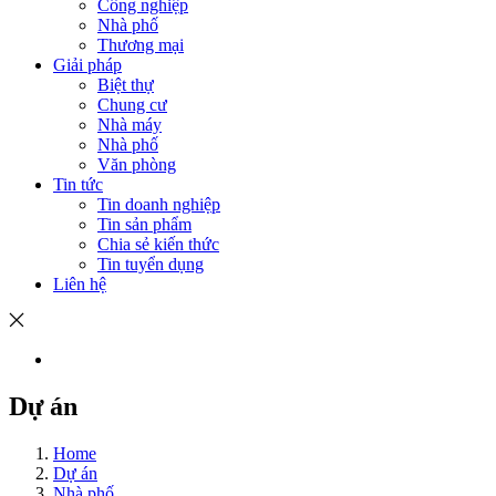
Công nghiệp
Nhà phố
Thương mại
Giải pháp
Biệt thự
Chung cư
Nhà máy
Nhà phố
Văn phòng
Tin tức
Tin doanh nghiệp
Tin sản phẩm
Chia sẻ kiến thức
Tin tuyển dụng
Liên hệ
Dự án
Home
Dự án
Nhà phố