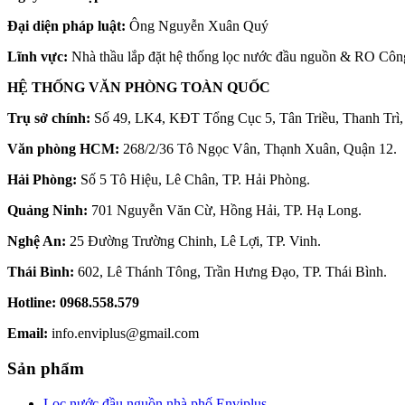
Đại diện pháp luật:
Ông Nguyễn Xuân Quý
Lĩnh vực:
Nhà thầu lắp đặt hệ thống lọc nước đầu nguồn & RO Côn
HỆ THỐNG VĂN PHÒNG TOÀN QUỐC
Trụ sở chính:
Số 49, LK4, KĐT Tổng Cục 5, Tân Triều, Thanh Trì,
Văn phòng HCM:
268/2/36 Tô Ngọc Vân, Thạnh Xuân, Quận 12.
Hải Phòng:
Số 5 Tô Hiệu, Lê Chân, TP. Hải Phòng.
Quảng Ninh:
701 Nguyễn Văn Cừ, Hồng Hải, TP. Hạ Long.
Nghệ An:
25 Đường Trường Chinh, Lê Lợi, TP. Vinh.
Thái Bình:
602, Lê Thánh Tông, Trần Hưng Đạo, TP. Thái Bình.
Hotline:
0968.558.579
Email:
info.enviplus@gmail.com
Sản phẩm
Lọc nước đầu nguồn nhà phố Enviplus