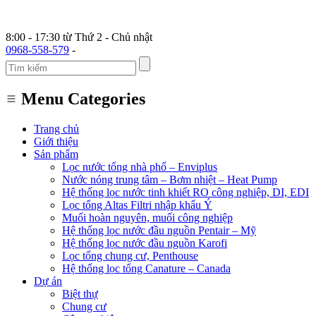
8:00 - 17:30 từ Thứ 2 - Chủ nhật
0968-558-579
-
Menu Categories
Trang chủ
Giới thiệu
Sản phẩm
Lọc nước tổng nhà phố – Enviplus
Nước nóng trung tâm – Bơm nhiệt – Heat Pump
Hệ thống lọc nước tinh khiết RO công nghiệp, DI, EDI
Lọc tổng Altas Filtri nhập khẩu Ý
Muối hoàn nguyên, muối công nghiệp
Hệ thống lọc nước đầu nguồn Pentair – Mỹ
Hệ thống lọc nước đầu nguồn Karofi
Lọc tổng chung cư, Penthouse
Hệ thống lọc tổng Canature – Canada
Dự án
Biệt thự
Chung cư