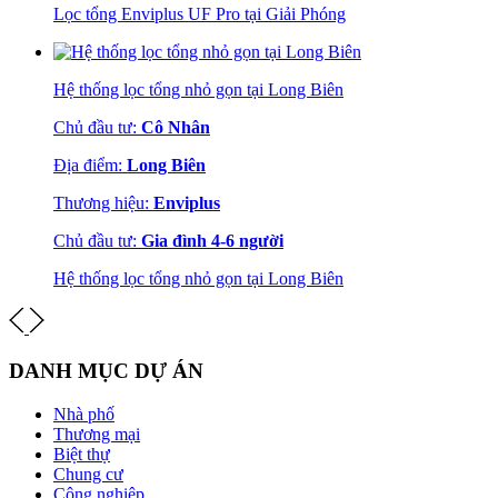
Lọc tổng Enviplus UF Pro tại Giải Phóng
Hệ thống lọc tổng nhỏ gọn tại Long Biên
Chủ đầu tư:
Cô Nhân
Địa điểm:
Long Biên
Thương hiệu:
Enviplus
Chủ đầu tư:
Gia đình 4-6 người
Hệ thống lọc tổng nhỏ gọn tại Long Biên
DANH MỤC DỰ ÁN
Nhà phố
Thương mại
Biệt thự
Chung cư
Công nghiệp