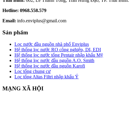
Thái Bình:
602, Lê Thánh Tông, Trần Hưng Đạo, TP. Thái Bình.
Hotline:
0968.558.579
Email:
info.enviplus@gmail.com
Sản phẩm
Lọc nước đầu nguồn nhà phố Enviplus
Hệ thống lọc nước RO công nghiệp, DI, EDI
Hệ thống lọc nước tổng Pentair nhập khẩu Mỹ
Hệ thống lọc nước đầu nguồn A.O. Smith
Hệ thống lọc nước đầu nguồn Karofi
Lọc tổng chung cư
Lọc tổng Altas Filtri nhập khẩu Ý
MẠNG XÃ HỘI