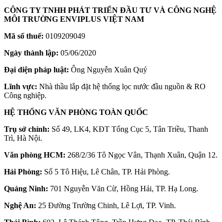
CÔNG TY TNHH PHÁT TRIỂN ĐẦU TƯ VÀ CÔNG NGHỆ
MÔI TRƯỜNG ENVIPLUS VIỆT NAM
Mã số thuế:
0109209049
Ngày thành lập:
05/06/2020
Đại diện pháp luật:
Ông Nguyễn Xuân Quý
Lĩnh vực:
Nhà thầu lắp đặt hệ thống lọc nước đầu nguồn & RO
Công nghiệp.
HỆ THỐNG VĂN PHÒNG TOÀN QUỐC
Trụ sở chính:
Số 49, LK4, KĐT Tổng Cục 5, Tân Triều, Thanh
Trì, Hà Nội.
Văn phòng HCM:
268/2/36 Tô Ngọc Vân, Thạnh Xuân, Quận 12.
Hải Phòng:
Số 5 Tô Hiệu, Lê Chân, TP. Hải Phòng.
Quảng Ninh:
701 Nguyễn Văn Cừ, Hồng Hải, TP. Hạ Long.
Nghệ An:
25 Đường Trường Chinh, Lê Lợi, TP. Vinh.