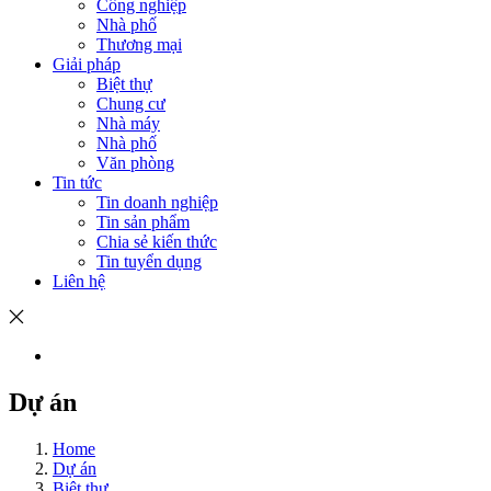
Công nghiệp
Nhà phố
Thương mại
Giải pháp
Biệt thự
Chung cư
Nhà máy
Nhà phố
Văn phòng
Tin tức
Tin doanh nghiệp
Tin sản phẩm
Chia sẻ kiến thức
Tin tuyển dụng
Liên hệ
Dự án
Home
Dự án
Biệt thự