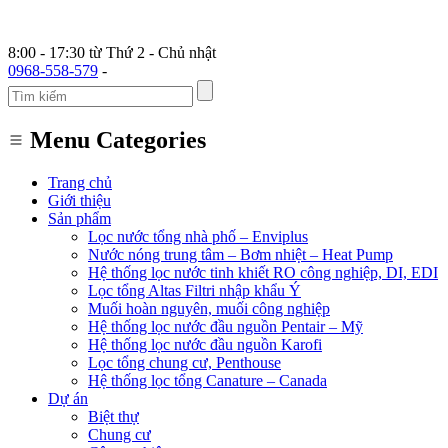
8:00 - 17:30 từ Thứ 2 - Chủ nhật
0968-558-579
-
Menu Categories
Trang chủ
Giới thiệu
Sản phẩm
Lọc nước tổng nhà phố – Enviplus
Nước nóng trung tâm – Bơm nhiệt – Heat Pump
Hệ thống lọc nước tinh khiết RO công nghiệp, DI, EDI
Lọc tổng Altas Filtri nhập khẩu Ý
Muối hoàn nguyên, muối công nghiệp
Hệ thống lọc nước đầu nguồn Pentair – Mỹ
Hệ thống lọc nước đầu nguồn Karofi
Lọc tổng chung cư, Penthouse
Hệ thống lọc tổng Canature – Canada
Dự án
Biệt thự
Chung cư