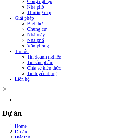
Công nghiệp
Nhà phố
Thương mại
Giải pháp
Biệt thự
Chung cư
Nhà máy
Nhà phố
Văn phòng
Tin tức
Tin doanh nghiệp
Tin sản phẩm
Chia sẻ kiến thức
Tin tuyển dụng
Liên hệ
Dự án
Home
Dự án
Biệt thự