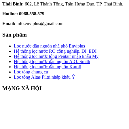
Thái Bình:
602, Lê Thánh Tông, Trần Hưng Đạo, TP. Thái Bình.
Hotline:
0968.558.579
Email:
info.enviplus@gmail.com
Sản phẩm
Lọc nước đầu nguồn nhà phố Enviplus
Hệ thống lọc nước RO công nghiệp, DI, EDI
Hệ thống lọc nước tổng Pentair nhập khẩu Mỹ
Hệ thống lọc nước đầu nguồn A.O. Smith
Hệ thống lọc nước đầu nguồn Karofi
Lọc tổng chung cư
Lọc tổng Altas Filtri nhập khẩu Ý
MẠNG XÃ HỘI