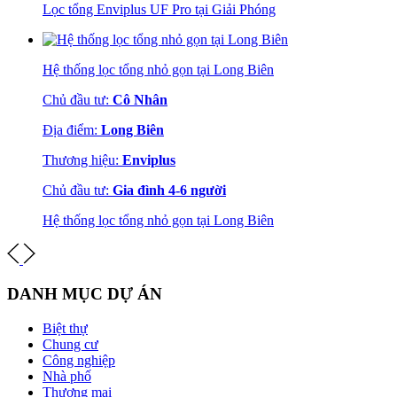
Lọc tổng Enviplus UF Pro tại Giải Phóng
Hệ thống lọc tổng nhỏ gọn tại Long Biên
Chủ đầu tư:
Cô Nhân
Địa điểm:
Long Biên
Thương hiệu:
Enviplus
Chủ đầu tư:
Gia đình 4-6 người
Hệ thống lọc tổng nhỏ gọn tại Long Biên
DANH MỤC DỰ ÁN
Biệt thự
Chung cư
Công nghiệp
Nhà phố
Thương mại