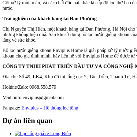
Cột xử lý mùi, màu, và các chất độc hại khác là cấp độ lọc thứ ba c
nước.
Trải nghiệm của khách hàng tại Đan Phượng
Chị Nguyễn Thị Hiền, một khách hàng tại Đan Phượng, Hà Nội cho biế
nhưng không hiệu quả. Sau khi sử dụng bộ lọc nước giếng khoan của 
lắng về sức khỏe.”
Bộ lọc nước giếng khoan Enviplus Home là giải pháp xử lý nước giế
khoan cho gia đình mình, hãy liên hệ với Enviplus Home để được tư 
CÔNG TY TNHH PHÁT TRIỂN ĐẦU TƯ VÀ CÔNG NGHỆ 
Địa chỉ: Số 49, LK4, Khu đô thị tổng cục 5, Tân Triều, Thanh Trì, H
Holtine/Zalo: 0968.558.579
Mail: info.enviplus@gmail.com
Fanpage:
Enviplus – Hệ thống lọc tổng
Dự án liên quan