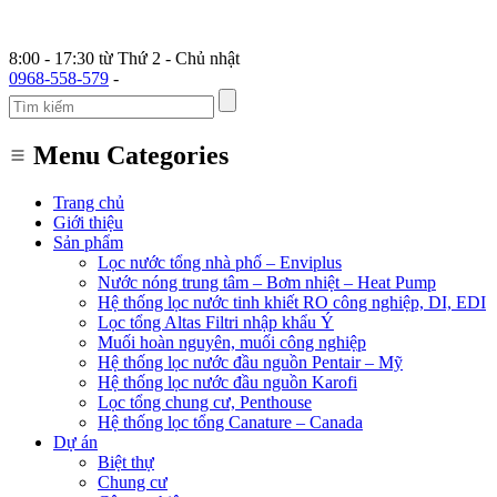
8:00 - 17:30 từ Thứ 2 - Chủ nhật
0968-558-579
-
Menu Categories
Trang chủ
Giới thiệu
Sản phẩm
Lọc nước tổng nhà phố – Enviplus
Nước nóng trung tâm – Bơm nhiệt – Heat Pump
Hệ thống lọc nước tinh khiết RO công nghiệp, DI, EDI
Lọc tổng Altas Filtri nhập khẩu Ý
Muối hoàn nguyên, muối công nghiệp
Hệ thống lọc nước đầu nguồn Pentair – Mỹ
Hệ thống lọc nước đầu nguồn Karofi
Lọc tổng chung cư, Penthouse
Hệ thống lọc tổng Canature – Canada
Dự án
Biệt thự
Chung cư