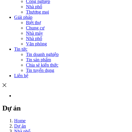
Công nghiệp
Nhà phố
Thương mại
Giải pháp
Biệt thự
Chung cư
Nhà máy
Nhà phố
Văn phòng
Tin tức
Tin doanh nghiệp
Tin sản phẩm
Chia sẻ kiến thức
Tin tuyển dụng
Liên hệ
Dự án
Home
Dự án
Nhà phố