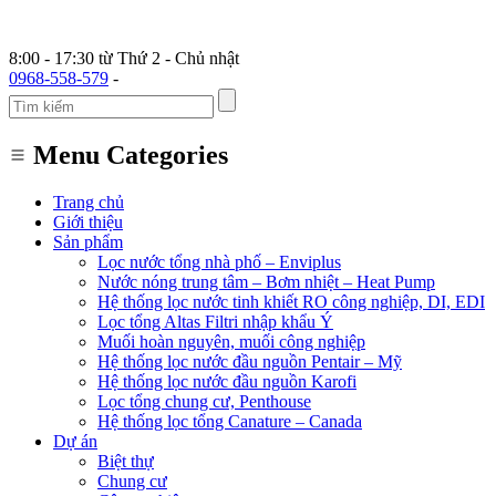
8:00 - 17:30 từ Thứ 2 - Chủ nhật
0968-558-579
-
Menu Categories
Trang chủ
Giới thiệu
Sản phẩm
Lọc nước tổng nhà phố – Enviplus
Nước nóng trung tâm – Bơm nhiệt – Heat Pump
Hệ thống lọc nước tinh khiết RO công nghiệp, DI, EDI
Lọc tổng Altas Filtri nhập khẩu Ý
Muối hoàn nguyên, muối công nghiệp
Hệ thống lọc nước đầu nguồn Pentair – Mỹ
Hệ thống lọc nước đầu nguồn Karofi
Lọc tổng chung cư, Penthouse
Hệ thống lọc tổng Canature – Canada
Dự án
Biệt thự
Chung cư