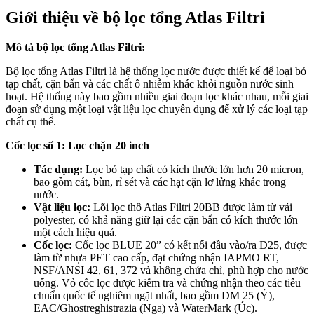
Giới thiệu về bộ lọc tổng Atlas Filtri
Mô tả bộ lọc tổng Atlas Filtri:
Bộ lọc tổng Atlas Filtri là hệ thống lọc nước được thiết kế để loại bỏ
tạp chất, cặn bẩn và các chất ô nhiễm khác khỏi nguồn nước sinh
hoạt. Hệ thống này bao gồm nhiều giai đoạn lọc khác nhau, mỗi giai
đoạn sử dụng một loại vật liệu lọc chuyên dụng để xử lý các loại tạp
chất cụ thể.
Cốc lọc số 1: Lọc chặn 20 inch
Tác dụng:
Lọc bỏ tạp chất có kích thước lớn hơn 20 micron,
bao gồm cát, bùn, rỉ sét và các hạt cặn lơ lửng khác trong
nước.
Vật liệu lọc:
Lõi lọc thô Atlas Filtri 20BB được làm từ vải
polyester, có khả năng giữ lại các cặn bẩn có kích thước lớn
một cách hiệu quả.
Cốc lọc:
Cốc lọc BLUE 20” có kết nối đầu vào/ra D25, được
làm từ nhựa PET cao cấp, đạt chứng nhận IAPMO RT,
NSF/ANSI 42, 61, 372 và không chứa chì, phù hợp cho nước
uống. Vỏ cốc lọc được kiểm tra và chứng nhận theo các tiêu
chuẩn quốc tế nghiêm ngặt nhất, bao gồm DM 25 (Ý),
EAC/Ghostreghistrazia (Nga) và WaterMark (Úc).