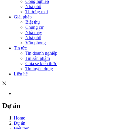
Công nghiệp
Nhà phố
Thương mại
Giải pháp
Biệt thự
Chung cư
Nhà máy
Nhà phố
Văn phòng
Tin tức
Tin doanh nghiệp
Tin sản phẩm
Chia sẻ kiến thức
Tin tuyển dụng
Liên hệ
Dự án
Home
Dự án
Biệt thự