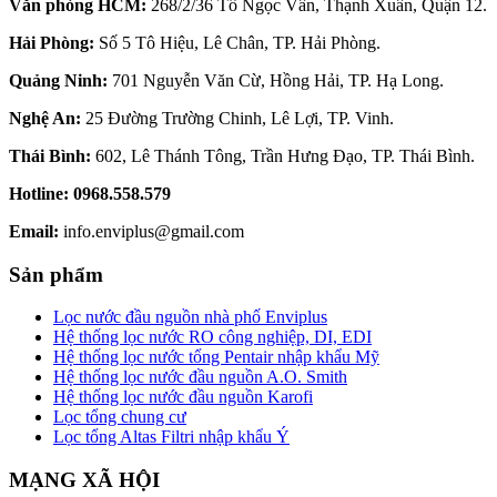
Văn phòng HCM:
268/2/36 Tô Ngọc Vân, Thạnh Xuân, Quận 12.
Hải Phòng:
Số 5 Tô Hiệu, Lê Chân, TP. Hải Phòng.
Quảng Ninh:
701 Nguyễn Văn Cừ, Hồng Hải, TP. Hạ Long.
Nghệ An:
25 Đường Trường Chinh, Lê Lợi, TP. Vinh.
Thái Bình:
602, Lê Thánh Tông, Trần Hưng Đạo, TP. Thái Bình.
Hotline:
0968.558.579
Email:
info.enviplus@gmail.com
Sản phẩm
Lọc nước đầu nguồn nhà phố Enviplus
Hệ thống lọc nước RO công nghiệp, DI, EDI
Hệ thống lọc nước tổng Pentair nhập khẩu Mỹ
Hệ thống lọc nước đầu nguồn A.O. Smith
Hệ thống lọc nước đầu nguồn Karofi
Lọc tổng chung cư
Lọc tổng Altas Filtri nhập khẩu Ý
MẠNG XÃ HỘI