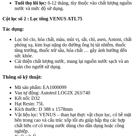
Tuổi thọ lõi lọc:
6-12 tháng, tùy thuộc vào chất lượng nguồn
nước và mức độ sử dụng.
Cột lọc số 2 : Lọc tổng VENUS ATL75
Tác dụng:
Lọc bỏ clo, hóa chất, màu, mùi vị, sắt, chì, asen, Amoni, chất
phóng xạ, kim loại nặng do đường ống bị tái nhiễm, thuốc
tăng trưởng, thuốc trừ sâu, hóa chất … gây ảnh hưởng đến
sức khỏe.
Cải thiện chất lượng nước, mang lại nguồn nước sạch và an
toàn cho người sử dụng.
Thông số kỹ thuật:
Mã sản phẩm: EA1000099
Van tự động: Autotrol LOGIX 263/740
Kết nối: D32
Hạt Resin: 75L
Kích thước: D 388 x 1578mm
Vật liệu lọc: VENUS – than hạt thực vật chọn lọc, có bề mặt
bên trong cao và cấu trúc xốp tối ưu giúp hấp thụ các hợp
chất hữu cơ có trong nước dùng cho dân dụng hoặc công
nghiệp.