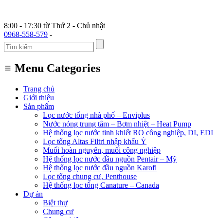
8:00 - 17:30 từ Thứ 2 - Chủ nhật
0968-558-579
-
Menu Categories
Trang chủ
Giới thiệu
Sản phẩm
Lọc nước tổng nhà phố – Enviplus
Nước nóng trung tâm – Bơm nhiệt – Heat Pump
Hệ thống lọc nước tinh khiết RO công nghiệp, DI, EDI
Lọc tổng Altas Filtri nhập khẩu Ý
Muối hoàn nguyên, muối công nghiệp
Hệ thống lọc nước đầu nguồn Pentair – Mỹ
Hệ thống lọc nước đầu nguồn Karofi
Lọc tổng chung cư, Penthouse
Hệ thống lọc tổng Canature – Canada
Dự án
Biệt thự
Chung cư