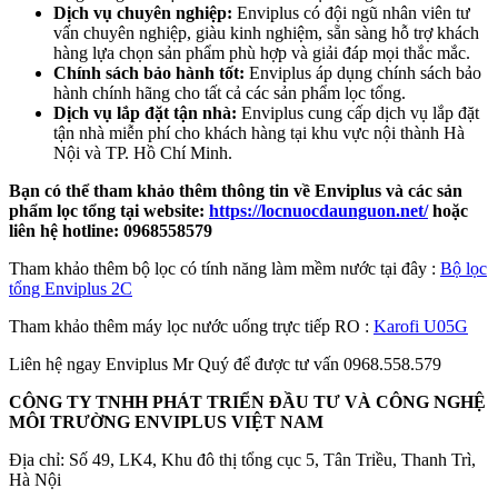
Dịch vụ chuyên nghiệp:
Enviplus có đội ngũ nhân viên tư
vấn chuyên nghiệp, giàu kinh nghiệm, sẵn sàng hỗ trợ khách
hàng lựa chọn sản phẩm phù hợp và giải đáp mọi thắc mắc.
Chính sách bảo hành tốt:
Enviplus áp dụng chính sách bảo
hành chính hãng cho tất cả các sản phẩm lọc tổng.
Dịch vụ lắp đặt tận nhà:
Enviplus cung cấp dịch vụ lắp đặt
tận nhà miễn phí cho khách hàng tại khu vực nội thành Hà
Nội và TP. Hồ Chí Minh.
Bạn có thể tham khảo thêm thông tin về Enviplus và các sản
phẩm lọc tổng tại website:
https://locnuocdaunguon.net/
hoặc
liên hệ hotline: 0968558579
Tham khảo thêm bộ lọc có tính năng làm mềm nước tại đây :
Bộ lọc
tổng Enviplus 2C
Tham khảo thêm máy lọc nước uống trực tiếp RO :
Karofi U05G
Liên hệ ngay Enviplus Mr Quý để được tư vấn 0968.558.579
CÔNG TY TNHH PHÁT TRIỂN ĐẦU TƯ VÀ CÔNG NGHỆ
MÔI TRƯỜNG ENVIPLUS VIỆT NAM
Địa chỉ: Số 49, LK4, Khu đô thị tổng cục 5, Tân Triều, Thanh Trì,
Hà Nội