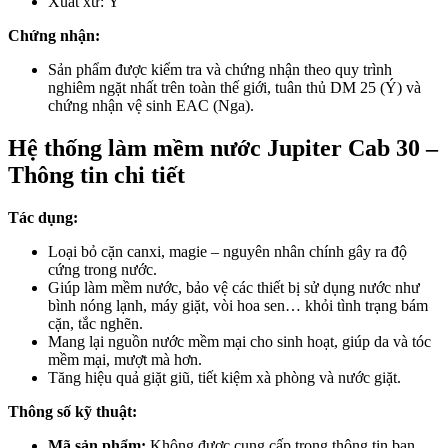
Xuất xứ: Ý
Chứng nhận:
Sản phẩm được kiểm tra và chứng nhận theo quy trình
nghiêm ngặt nhất trên toàn thế giới, tuân thủ DM 25 (Ý) và
chứng nhận vệ sinh EAC (Nga).
Hệ thống làm mềm nước Jupiter Cab 30 –
Thông tin chi tiết
Tác dụng:
Loại bỏ cặn canxi, magie – nguyên nhân chính gây ra độ
cứng trong nước.
Giúp làm mềm nước, bảo vệ các thiết bị sử dụng nước như
bình nóng lạnh, máy giặt, vòi hoa sen… khỏi tình trạng bám
cặn, tắc nghẽn.
Mang lại nguồn nước mềm mại cho sinh hoạt, giúp da và tóc
mềm mại, mượt mà hơn.
Tăng hiệu quả giặt giũ, tiết kiệm xà phòng và nước giặt.
Thông số kỹ thuật:
Mã sản phẩm:
Không được cung cấp trong thông tin bạn