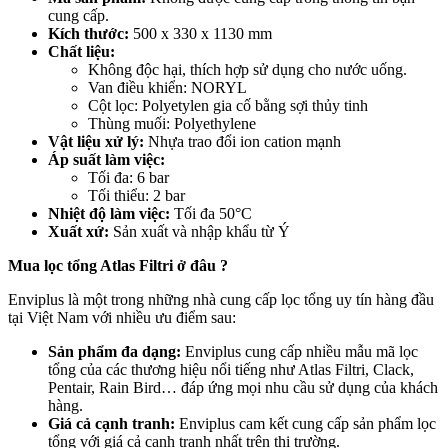
cung cấp.
Kích thước:
500 x 330 x 1130 mm
Chất liệu:
Không độc hại, thích hợp sử dụng cho nước uống.
Van điều khiển: NORYL
Cột lọc: Polyetylen gia cố bằng sợi thủy tinh
Thùng muối: Polyethylene
Vật liệu xử lý:
Nhựa trao đổi ion cation mạnh
Áp suất làm việc:
Tối đa: 6 bar
Tối thiểu: 2 bar
Nhiệt độ làm việc:
Tối đa 50°C
Xuất xứ:
Sản xuất và nhập khẩu từ Ý
Mua lọc tổng Atlas Filtri ở đâu ?
Enviplus là một trong những nhà cung cấp lọc tổng uy tín hàng đầu
tại Việt Nam với nhiều ưu điểm sau:
Sản phẩm đa dạng:
Enviplus cung cấp nhiều mẫu mã lọc
tổng của các thương hiệu nổi tiếng như Atlas Filtri, Clack,
Pentair, Rain Bird… đáp ứng mọi nhu cầu sử dụng của khách
hàng.
Giá cả cạnh tranh:
Enviplus cam kết cung cấp sản phẩm lọc
tổng với giá cả cạnh tranh nhất trên thị trường.