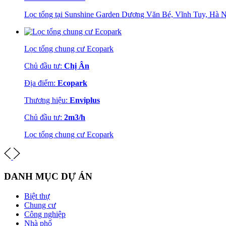
Lọc tổng tại Sunshine Garden Dương Văn Bé, Vĩnh Tuy, Hà N
Lọc tổng chung cư Ecopark
Chủ đầu tư:
Chị Ân
Địa điểm:
Ecopark
Thương hiệu:
Enviplus
Chủ đầu tư:
2m3/h
Lọc tổng chung cư Ecopark
DANH MỤC DỰ ÁN
Biệt thự
Chung cư
Công nghiệp
Nhà phố