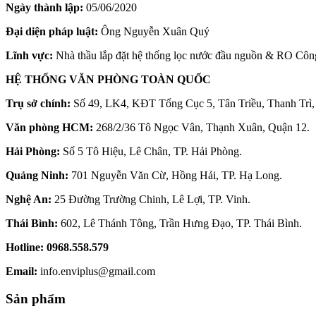
Ngày thành lập:
05/06/2020
Đại diện pháp luật:
Ông Nguyễn Xuân Quý
Lĩnh vực:
Nhà thầu lắp đặt hệ thống lọc nước đầu nguồn & RO Côn
HỆ THỐNG VĂN PHÒNG TOÀN QUỐC
Trụ sở chính:
Số 49, LK4, KĐT Tổng Cục 5, Tân Triều, Thanh Trì,
Văn phòng HCM:
268/2/36 Tô Ngọc Vân, Thạnh Xuân, Quận 12.
Hải Phòng:
Số 5 Tô Hiệu, Lê Chân, TP. Hải Phòng.
Quảng Ninh:
701 Nguyễn Văn Cừ, Hồng Hải, TP. Hạ Long.
Nghệ An:
25 Đường Trường Chinh, Lê Lợi, TP. Vinh.
Thái Bình:
602, Lê Thánh Tông, Trần Hưng Đạo, TP. Thái Bình.
Hotline:
0968.558.579
Email:
info.enviplus@gmail.com
Sản phẩm