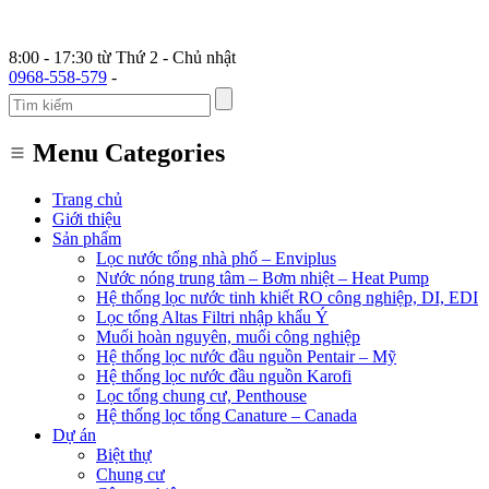
8:00 - 17:30 từ Thứ 2 - Chủ nhật
0968-558-579
-
Menu Categories
Trang chủ
Giới thiệu
Sản phẩm
Lọc nước tổng nhà phố – Enviplus
Nước nóng trung tâm – Bơm nhiệt – Heat Pump
Hệ thống lọc nước tinh khiết RO công nghiệp, DI, EDI
Lọc tổng Altas Filtri nhập khẩu Ý
Muối hoàn nguyên, muối công nghiệp
Hệ thống lọc nước đầu nguồn Pentair – Mỹ
Hệ thống lọc nước đầu nguồn Karofi
Lọc tổng chung cư, Penthouse
Hệ thống lọc tổng Canature – Canada
Dự án
Biệt thự
Chung cư