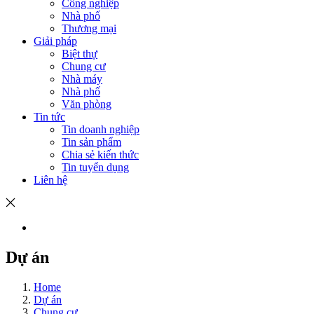
Công nghiệp
Nhà phố
Thương mại
Giải pháp
Biệt thự
Chung cư
Nhà máy
Nhà phố
Văn phòng
Tin tức
Tin doanh nghiệp
Tin sản phẩm
Chia sẻ kiến thức
Tin tuyển dụng
Liên hệ
Dự án
Home
Dự án
Chung cư