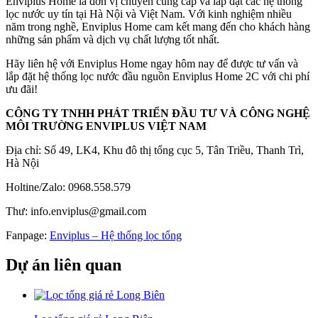
Enviplus Home là đơn vị chuyên cung cấp và lắp đặt các hệ thống
lọc nước uy tín tại Hà Nội và Việt Nam. Với kinh nghiệm nhiều
năm trong nghề, Enviplus Home cam kết mang đến cho khách hàng
những sản phẩm và dịch vụ chất lượng tốt nhất.
Hãy liên hệ với Enviplus Home ngay hôm nay để được tư vấn và
lắp đặt hệ thống lọc nước đầu nguồn Enviplus Home 2C với chi phí
ưu đãi!
CÔNG TY TNHH PHÁT TRIỂN ĐẦU TƯ VÀ CÔNG NGHỆ
MÔI TRƯỜNG ENVIPLUS VIỆT NAM
Địa chỉ: Số 49, LK4, Khu đô thị tổng cục 5, Tân Triều, Thanh Trì,
Hà Nội
Holtine/Zalo: 0968.558.579
Thư: info.enviplus@gmail.com
Fanpage:
Enviplus – Hệ thống lọc tổng
Dự án liên quan