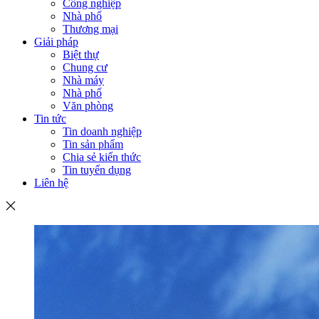
Công nghiệp
Nhà phố
Thương mại
Giải pháp
Biệt thự
Chung cư
Nhà máy
Nhà phố
Văn phòng
Tin tức
Tin doanh nghiệp
Tin sản phẩm
Chia sẻ kiến thức
Tin tuyển dụng
Liên hệ