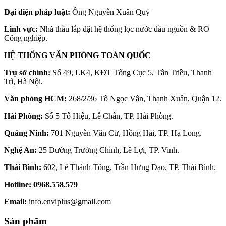
Đại diện pháp luật:
Ông Nguyễn Xuân Quý
Lĩnh vực:
Nhà thầu lắp đặt hệ thống lọc nước đầu nguồn & RO
Công nghiệp.
HỆ THỐNG VĂN PHÒNG TOÀN QUỐC
Trụ sở chính:
Số 49, LK4, KĐT Tổng Cục 5, Tân Triều, Thanh
Trì, Hà Nội.
Văn phòng HCM:
268/2/36 Tô Ngọc Vân, Thạnh Xuân, Quận 12.
Hải Phòng:
Số 5 Tô Hiệu, Lê Chân, TP. Hải Phòng.
Quảng Ninh:
701 Nguyễn Văn Cừ, Hồng Hải, TP. Hạ Long.
Nghệ An:
25 Đường Trường Chinh, Lê Lợi, TP. Vinh.
Thái Bình:
602, Lê Thánh Tông, Trần Hưng Đạo, TP. Thái Bình.
Hotline:
0968.558.579
Email:
info.enviplus@gmail.com
Sản phẩm