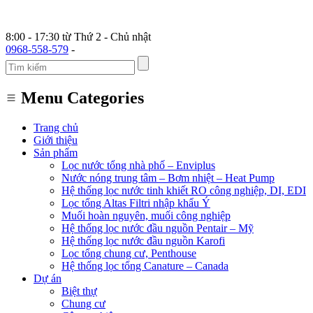
8:00 - 17:30 từ Thứ 2 - Chủ nhật
0968-558-579
-
Menu Categories
Trang chủ
Giới thiệu
Sản phẩm
Lọc nước tổng nhà phố – Enviplus
Nước nóng trung tâm – Bơm nhiệt – Heat Pump
Hệ thống lọc nước tinh khiết RO công nghiệp, DI, EDI
Lọc tổng Altas Filtri nhập khẩu Ý
Muối hoàn nguyên, muối công nghiệp
Hệ thống lọc nước đầu nguồn Pentair – Mỹ
Hệ thống lọc nước đầu nguồn Karofi
Lọc tổng chung cư, Penthouse
Hệ thống lọc tổng Canature – Canada
Dự án
Biệt thự
Chung cư