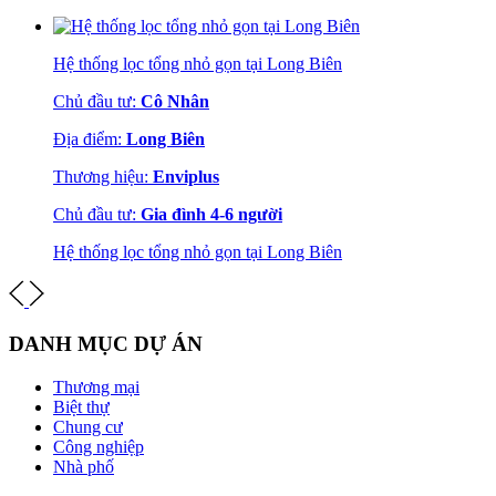
Hệ thống lọc tổng nhỏ gọn tại Long Biên
Chủ đầu tư:
Cô Nhân
Địa điểm:
Long Biên
Thương hiệu:
Enviplus
Chủ đầu tư:
Gia đình 4-6 người
Hệ thống lọc tổng nhỏ gọn tại Long Biên
DANH MỤC DỰ ÁN
Thương mại
Biệt thự
Chung cư
Công nghiệp
Nhà phố