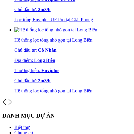
Chủ đầu tư:
2m3/h
Lọc tổng Enviplus UF Pro tại Giải Phóng
Hệ thống lọc tổng nhỏ gọn tại Long Biên
Chủ đầu tư:
Cô Nhân
Địa điểm:
Long Biên
Thương hiệu:
Enviplus
Chủ đầu tư:
2m3/h
Hệ thống lọc tổng nhỏ gọn tại Long Biên
DANH MỤC DỰ ÁN
Biệt thự
Chung cư