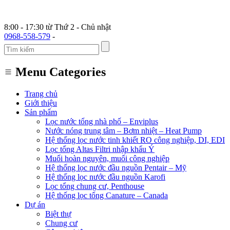
8:00 - 17:30 từ Thứ 2 - Chủ nhật
0968-558-579
-
Menu Categories
Trang chủ
Giới thiệu
Sản phẩm
Lọc nước tổng nhà phố – Enviplus
Nước nóng trung tâm – Bơm nhiệt – Heat Pump
Hệ thống lọc nước tinh khiết RO công nghiệp, DI, EDI
Lọc tổng Altas Filtri nhập khẩu Ý
Muối hoàn nguyên, muối công nghiệp
Hệ thống lọc nước đầu nguồn Pentair – Mỹ
Hệ thống lọc nước đầu nguồn Karofi
Lọc tổng chung cư, Penthouse
Hệ thống lọc tổng Canature – Canada
Dự án
Biệt thự
Chung cư