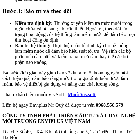
Bước 3: Bảo trì và theo dõi
Kiểm tra định kỳ:
Thường xuyên kiểm tra mức muối trong
ngăn chứa và bổ sung khi cần thiết. Ngoài ra, theo dõi tình
trạng hoạt động của hệ thống làm mềm nước để đảm bảo mọi
thứ hoạt động ổn định.
Bảo trì hệ thống:
Thực hiện bảo trì định kỳ cho hệ thống
làm mềm nước để đảm bảo hiệu suất tối ưu. Vệ sinh các bộ
phận nếu cần thiết và kiểm tra xem có cần thay thế các bộ
phận nào không.
Ba bước đơn giản này giúp bạn sử dụng muối hoàn nguyên một
cách hiệu quả, đảm bảo rằng nước trong gia đình luôn được làm
mềm, bảo vệ thiết bị gia dụng và nâng cao chất lượng sống.
Tham khảo thêm muối Vis Soft :
Muối Vis-soft
Liên hệ ngay Enviplus Mr Quý để được tư vấn
0968.558.579
CÔNG TY TNHH PHÁT TRIỂN ĐẦU TƯ VÀ CÔNG NGHỆ
MÔI TRƯỜNG ENVIPLUS VIỆT NAM
Địa chỉ: Số 49, LK4, Khu đô thị tổng cục 5, Tân Triều, Thanh Trì,
Hà Nội