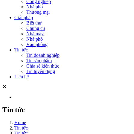
Công nghiệp
Nhà phố
Thương mại
Giải pháp
Biệt thự
Chung cư
Nhà máy
Nhà phố
Văn phòng
Tin tức
Tin doanh nghiệp
Tin sản phẩm
Chia sẻ kiến thức
Tin tuyển dụng
Liên hệ
Tin tức
Home
Tin tức
Tin tức