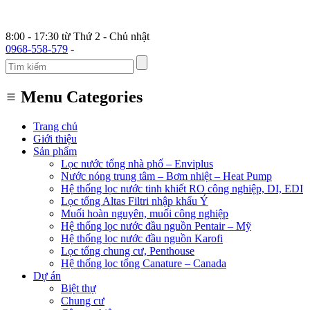
8:00 - 17:30 từ Thứ 2 - Chủ nhật
0968-558-579
-
Menu Categories
Trang chủ
Giới thiệu
Sản phẩm
Lọc nước tổng nhà phố – Enviplus
Nước nóng trung tâm – Bơm nhiệt – Heat Pump
Hệ thống lọc nước tinh khiết RO công nghiệp, DI, EDI
Lọc tổng Altas Filtri nhập khẩu Ý
Muối hoàn nguyên, muối công nghiệp
Hệ thống lọc nước đầu nguồn Pentair – Mỹ
Hệ thống lọc nước đầu nguồn Karofi
Lọc tổng chung cư, Penthouse
Hệ thống lọc tổng Canature – Canada
Dự án
Biệt thự
Chung cư