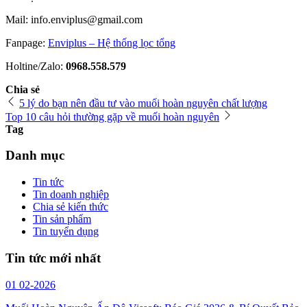
Mail: info.enviplus@gmail.com
Fanpage:
Enviplus – Hệ thống lọc tổng
Holtine/Zalo:
0968.558.579
Chia sẻ
5 lý do bạn nên đầu tư vào muối hoàn nguyên chất lượng
Top 10 câu hỏi thường gặp về muối hoàn nguyên
Tag
Danh mục
Tin tức
Tin doanh nghiệp
Chia sẻ kiến thức
Tin sản phẩm
Tin tuyển dụng
Tin tức mới nhất
01
02-2026