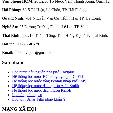
Văn phòng HCM:
268/2/36 Tô Ngọc Vân, Thạnh Xuân, Quận 12.
Hải Phòng:
Số 5 Tô Hiệu, Lê Chân, TP. Hải Phòng.
Quảng Ninh:
701 Nguyễn Văn Cừ, Hồng Hải, TP. Hạ Long.
Nghệ An:
25 Đường Trường Chinh, Lê Lợi, TP. Vinh.
Thái Bình:
602, Lê Thánh Tông, Trần Hưng Đạo, TP. Thái Bình.
Hotline:
0968.558.579
Email:
info.enviplus@gmail.com
Sản phẩm
Lọc nước đầu nguồn nhà phố Enviplus
Hệ thống lọc nước RO công nghiệp, DI, EDI
Hệ thống lọc nước tổng Pentair nhập khẩu Mỹ
Hệ thống lọc nước đầu nguồn A.O. Smith
Hệ thống lọc nước đầu nguồn Karofi
Lọc tổng chung cư
Lọc tổng Altas Filtri nhập khẩu Ý
MẠNG XÃ HỘI