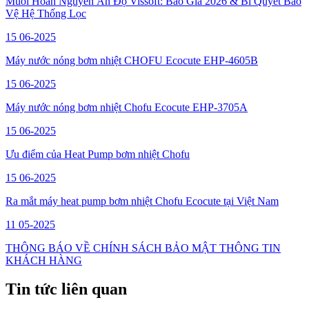
Muối Hoàn Nguyên Ấn Độ Vissoft: Báo Giá 2026 & Bí Quyết Bảo
Vệ Hệ Thống Lọc
15
06-2025
Máy nước nóng bơm nhiệt CHOFU Ecocute EHP-4605B
15
06-2025
Máy nước nóng bơm nhiệt Chofu Ecocute EHP-3705A
15
06-2025
Ưu điểm của Heat Pump bơm nhiệt Chofu
15
06-2025
Ra mắt máy heat pump bơm nhiệt Chofu Ecocute tại Việt Nam
11
05-2025
THÔNG BÁO VỀ CHÍNH SÁCH BẢO MẬT THÔNG TIN
KHÁCH HÀNG
Tin tức liên quan