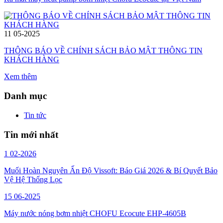
11
05-2025
THÔNG BÁO VỀ CHÍNH SÁCH BẢO MẬT THÔNG TIN
KHÁCH HÀNG
Xem thêm
Danh mục
Tin tức
Tin mới nhất
1
02-2026
Muối Hoàn Nguyên Ấn Độ Vissoft: Báo Giá 2026 & Bí Quyết Bảo
Vệ Hệ Thống Lọc
15
06-2025
Máy nước nóng bơm nhiệt CHOFU Ecocute EHP-4605B