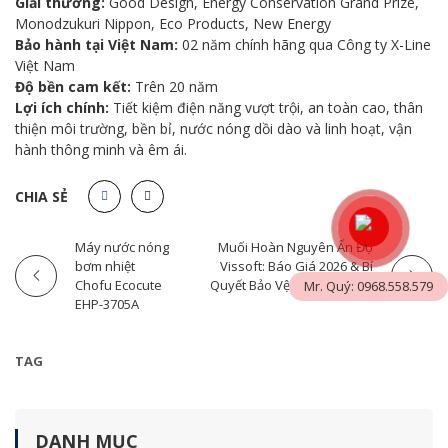
Giải thưởng:
Good Design, Energy Conservation Grand Prize,
Monodzukuri Nippon, Eco Products, New Energy
Bảo hành tại Việt Nam:
02 năm chính hãng qua Công ty X-Line
Việt Nam
Độ bền cam kết:
Trên 20 năm
Lợi ích chính:
Tiết kiệm điện năng vượt trội, an toàn cao, thân
thiện môi trường, bền bỉ, nước nóng dồi dào và linh hoạt, vận
hành thông minh và êm ái.
CHIA SẺ
Máy nước nóng
Muối Hoàn Nguyên Ấn Độ
bơm nhiệt
Vissoft: Báo Giá 2026 & Bí
Chofu Ecocute
Quyết Bảo Vệ Hệ Thống Lọc
Mr. Quý: 0968.558.579
EHP-3705A
TAG
DANH MỤC