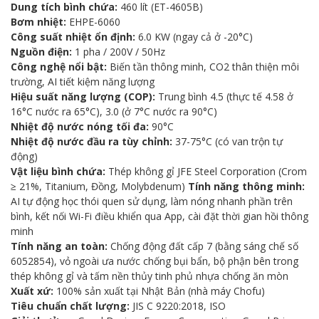
Dung tích bình chứa:
460 lít (ET-4605B)
Bơm nhiệt:
EHPE-6060
Công suất nhiệt ổn định:
6.0 KW (ngay cả ở -20°C)
Nguồn điện:
1 pha / 200V / 50Hz
Công nghệ nổi bật:
Biến tần thông minh, CO2 thân thiện môi
trường, AI tiết kiệm năng lượng
Hiệu suất năng lượng (COP):
Trung bình 4.5 (thực tế 4.58 ở
16°C nước ra 65°C), 3.0 (ở 7°C nước ra 90°C)
Nhiệt độ nước nóng tối đa:
90°C
Nhiệt độ nước đầu ra tùy chỉnh:
37-75°C (có van trộn tự
động)
Vật liệu bình chứa:
Thép không gỉ JFE Steel Corporation (Crom
≥ 21%, Titanium, Đồng, Molybdenum)
Tính năng thông minh:
AI tự động học thói quen sử dụng, làm nóng nhanh phần trên
bình, kết nối Wi-Fi điều khiển qua App, cài đặt thời gian hồi thông
minh
Tính năng an toàn:
Chống động đất cấp 7 (bằng sáng chế số
6052854), vỏ ngoài ưa nước chống bụi bẩn, bộ phận bên trong
thép không gỉ và tấm nền thủy tinh phủ nhựa chống ăn mòn
Xuất xứ:
100% sản xuất tại Nhật Bản (nhà máy Chofu)
Tiêu chuẩn chất lượng:
JIS C 9220:2018, ISO