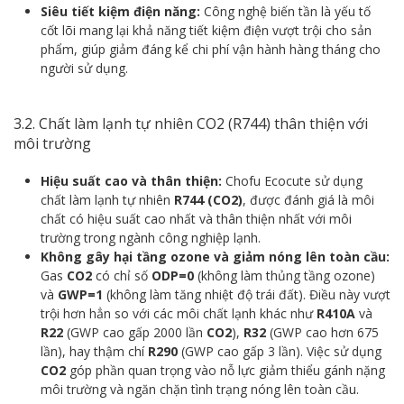
Siêu tiết kiệm điện năng:
Công nghệ biến tần là yếu tố
cốt lõi mang lại khả năng tiết kiệm điện vượt trội cho sản
phẩm, giúp giảm đáng kể chi phí vận hành hàng tháng cho
người sử dụng.
3.2. Chất làm lạnh tự nhiên CO2 (R744) thân thiện với
môi trường
Hiệu suất cao và thân thiện:
Chofu Ecocute sử dụng
chất làm lạnh tự nhiên
R744 (CO2)
, được đánh giá là môi
chất có hiệu suất cao nhất và thân thiện nhất với môi
trường trong ngành công nghiệp lạnh.
Không gây hại tầng ozone và giảm nóng lên toàn cầu:
Gas
CO2
có chỉ số
ODP=0
(không làm thủng tầng ozone)
và
GWP=1
(không làm tăng nhiệt độ trái đất). Điều này vượt
trội hơn hẳn so với các môi chất lạnh khác như
R410A
và
R22
(GWP cao gấp 2000 lần
CO2
),
R32
(GWP cao hơn 675
lần), hay thậm chí
R290
(GWP cao gấp 3 lần). Việc sử dụng
CO2
góp phần quan trọng vào nỗ lực giảm thiểu gánh nặng
môi trường và ngăn chặn tình trạng nóng lên toàn cầu.