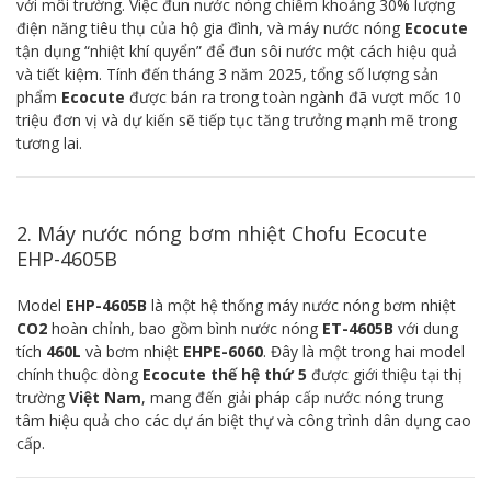
với môi trường. Việc đun nước nóng chiếm khoảng 30% lượng
điện năng tiêu thụ của hộ gia đình, và máy nước nóng
Ecocute
tận dụng “nhiệt khí quyển” để đun sôi nước một cách hiệu quả
và tiết kiệm. Tính đến tháng 3 năm 2025, tổng số lượng sản
phẩm
Ecocute
được bán ra trong toàn ngành đã vượt mốc 10
triệu đơn vị và dự kiến sẽ tiếp tục tăng trưởng mạnh mẽ trong
tương lai.
2. Máy nước nóng bơm nhiệt Chofu Ecocute
EHP-4605B
Model
EHP-4605B
là một hệ thống máy nước nóng bơm nhiệt
CO2
hoàn chỉnh, bao gồm bình nước nóng
ET-4605B
với dung
tích
460L
và bơm nhiệt
EHPE-6060
. Đây là một trong hai model
chính thuộc dòng
Ecocute thế hệ thứ 5
được giới thiệu tại thị
trường
Việt Nam
, mang đến giải pháp cấp nước nóng trung
tâm hiệu quả cho các dự án biệt thự và công trình dân dụng cao
cấp.