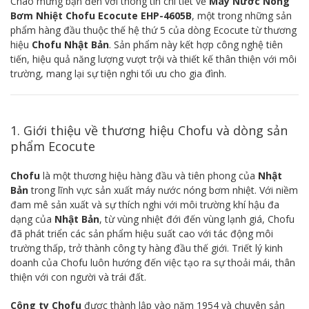
Chào mừng bạn đến với thông tin chi tiết về
Máy Nước Nóng
Bơm Nhiệt Chofu Ecocute EHP-4605B
, một trong những sản
phẩm hàng đầu thuộc thế hệ thứ 5 của dòng Ecocute từ thương
hiệu
Chofu Nhật Bản
. Sản phẩm này kết hợp công nghệ tiên
tiến, hiệu quả năng lượng vượt trội và thiết kế thân thiện với môi
trường, mang lại sự tiện nghi tối ưu cho gia đình.
1. Giới thiệu về thương hiệu Chofu và dòng sản
phẩm Ecocute
Chofu
là một thương hiệu hàng đầu và tiên phong của
Nhật
Bản
trong lĩnh vực sản xuất máy nước nóng bơm nhiệt. Với niềm
đam mê sản xuất và sự thích nghi với môi trường khí hậu đa
dạng của
Nhật Bản
, từ vùng nhiệt đới đến vùng lạnh giá, Chofu
đã phát triển các sản phẩm hiệu suất cao với tác động môi
trường thấp, trở thành công ty hàng đầu thế giới. Triết lý kinh
doanh của Chofu luôn hướng đến việc tạo ra sự thoải mái, thân
thiện với con người và trái đất.
Công ty Chofu
được thành lập vào năm 1954 và chuyên sản