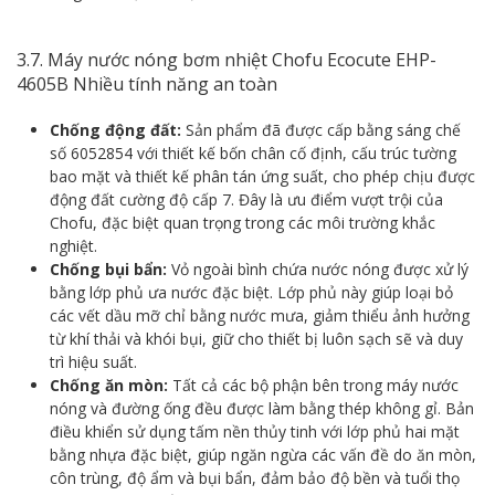
3.7. Máy nước nóng bơm nhiệt Chofu Ecocute EHP-
4605B Nhiều tính năng an toàn
Chống động đất:
Sản phẩm đã được cấp bằng sáng chế
số 6052854 với thiết kế bốn chân cố định, cấu trúc tường
bao mặt và thiết kế phân tán ứng suất, cho phép chịu được
động đất cường độ cấp 7. Đây là ưu điểm vượt trội của
Chofu, đặc biệt quan trọng trong các môi trường khắc
nghiệt.
Chống bụi bẩn:
Vỏ ngoài bình chứa nước nóng được xử lý
bằng lớp phủ ưa nước đặc biệt. Lớp phủ này giúp loại bỏ
các vết dầu mỡ chỉ bằng nước mưa, giảm thiểu ảnh hưởng
từ khí thải và khói bụi, giữ cho thiết bị luôn sạch sẽ và duy
trì hiệu suất.
Chống ăn mòn:
Tất cả các bộ phận bên trong máy nước
nóng và đường ống đều được làm bằng thép không gỉ. Bản
điều khiển sử dụng tấm nền thủy tinh với lớp phủ hai mặt
bằng nhựa đặc biệt, giúp ngăn ngừa các vấn đề do ăn mòn,
côn trùng, độ ẩm và bụi bẩn, đảm bảo độ bền và tuổi thọ