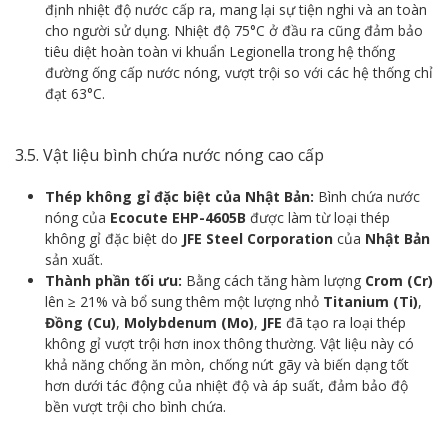
định nhiệt độ nước cấp ra, mang lại sự tiện nghi và an toàn
cho người sử dụng. Nhiệt độ 75°C ở đầu ra cũng đảm bảo
tiêu diệt hoàn toàn vi khuẩn Legionella trong hệ thống
đường ống cấp nước nóng, vượt trội so với các hệ thống chỉ
đạt 63°C.
3.5. Vật liệu bình chứa nước nóng cao cấp
Thép không gỉ đặc biệt của Nhật Bản:
Bình chứa nước
nóng của
Ecocute EHP-4605B
được làm từ loại thép
không gỉ đặc biệt do
JFE Steel Corporation
của
Nhật Bản
sản xuất.
Thành phần tối ưu:
Bằng cách tăng hàm lượng
Crom (Cr)
lên ≥ 21% và bổ sung thêm một lượng nhỏ
Titanium (Ti)
,
Đồng (Cu)
,
Molybdenum (Mo)
,
JFE
đã tạo ra loại thép
không gỉ vượt trội hơn inox thông thường. Vật liệu này có
khả năng chống ăn mòn, chống nứt gãy và biến dạng tốt
hơn dưới tác động của nhiệt độ và áp suất, đảm bảo độ
bền vượt trội cho bình chứa.