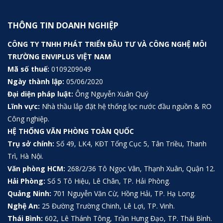
THÔNG TIN DOANH NGHIỆP
CÔNG TY TNHH PHÁT TRIỂN ĐẦU TƯ VÀ CÔNG NGHỆ MÔI
TRƯỜNG ENVIPLUS VIỆT NAM
Mã số thuế:
0109209049
Ngày thành lập:
05/06/2020
Đại diện pháp luật:
Ông Nguyễn Xuân Quý
Lĩnh vực:
Nhà thầu lắp đặt hệ thống lọc nước đầu nguồn & RO
Công nghiệp.
HỆ THỐNG VĂN PHÒNG TOÀN QUỐC
Trụ sở chính:
Số 49, LK4, KĐT Tổng Cục 5, Tân Triều, Thanh
Trì, Hà Nội.
Văn phòng HCM:
268/2/36 Tô Ngọc Vân, Thạnh Xuân, Quận 12.
Hải Phòng:
Số 5 Tô Hiệu, Lê Chân, TP. Hải Phòng.
Quảng Ninh:
701 Nguyễn Văn Cừ, Hồng Hải, TP. Hạ Long.
Nghệ An:
25 Đường Trường Chinh, Lê Lợi, TP. Vinh.
Thái Bình:
602, Lê Thánh Tông, Trần Hưng Đạo, TP. Thái Bình.