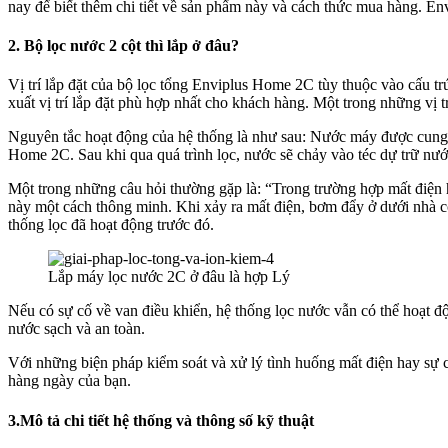
nay để biết thêm chi tiết về sản phẩm này và cách thức mua hàng. En
2. Bộ lọc nước 2 cột thì lắp ở đâu?
Vị trí lắp đặt của bộ lọc tổng Enviplus Home 2C tùy thuộc vào cấu trú
xuất vị trí lắp đặt phù hợp nhất cho khách hàng. Một trong những vị t
Nguyên tắc hoạt động của hệ thống là như sau: Nước máy được cung
Home 2C. Sau khi qua quá trình lọc, nước sẽ chảy vào téc dự trữ nướ
Một trong những câu hỏi thường gặp là: “Trong trường hợp mất điện h
này một cách thông minh. Khi xảy ra mất điện, bơm đẩy ở dưới nhà c
thống lọc đã hoạt động trước đó.
Lắp máy lọc nước 2C ở đâu là hợp Lý
Nếu có sự cố về van điều khiển, hệ thống lọc nước vẫn có thể hoạt 
nước sạch và an toàn.
Với những biện pháp kiểm soát và xử lý tình huống mất điện hay sự c
hàng ngày của bạn.
3.Mô tả chi tiết hệ thống và thông số kỹ thuật