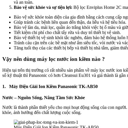
và an toàn.
Bảo vệ sức khỏe và sự tiện lợi:
Bộ lọc Enviplus Home 2C mang
Bảo vệ sức khỏe toàn diện của gia đình bằng cách cung cấp ng
Giúp tránh các bệnh liên quan đến thận, da liễu và hệ tiêu hóa.
Bảo vệ làn da, mái lọc, quần áo trắng khỏi việc bị ố màu và g
Tiết kiệm chi phí cho chất tẩy rửa và duy trì thiết bị vệ sinh.
Bảo vệ thiết bị vệ sinh khỏi tắc nghẽn, đảm bảo hệ thống luôn h
Tránh cáu cặn trên các bề mặt như ấm siêu tốc, vòi nước và vá
Tăng tuổi thọ của các thiết bị bếp và thiết bị nhà tắm, giảm th
Vậy nên dùng máy lọc nước ion kiềm nào ?
Hiện tại trên thị trường có rất nhiều sản phẩm về máy lọc nước ion 
số kỹ thuật thì Panasonic có hơn Cleansui Eu301 và giá thành là gần
1. Máy Điện Giải Ion Kiềm Panasonic TK-AB50
Nước – Nguồn Sống, Nâng Tầm Sức Khỏe
Nước là thành phần thiết yếu cho mọi hoạt động sống của con người.
khỏe, ảnh hưởng đến chất lượng cuộc sống.
Máy Điện Giải Ion Kiềm Panasonic TK-AB50