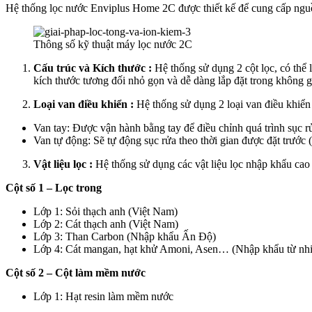
Hệ thống lọc nước Enviplus Home 2C được thiết kế để cung cấp nguồn 
Thông số kỹ thuật máy lọc nước 2C
Cấu trúc và Kích thước :
Hệ thống sử dụng 2 cột lọc, có thể
kích thước tương đối nhỏ gọn và dễ dàng lắp đặt trong không g
Loại van điều khiển :
Hệ thống sử dụng 2 loại van điều khiển
Van tay: Được vận hành bằng tay để điều chỉnh quá trình sục r
Van tự động: Sẽ tự động sục rửa theo thời gian được đặt trước
Vật liệu lọc :
Hệ thống sử dụng các vật liệu lọc nhập khẩu ca
Cột số 1 – Lọc trong
Lớp 1: Sỏi thạch anh (Việt Nam)
Lớp 2: Cát thạch anh (Việt Nam)
Lớp 3: Than Carbon (Nhập khẩu Ấn Độ)
Lớp 4: Cát mangan, hạt khử Amoni, Asen… (Nhập khẩu từ nh
Cột số 2 – Cột làm mềm nước
Lớp 1: Hạt resin làm mềm nước