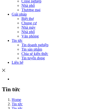
Công nghiệp
Nhà phố
Thương mại
Giải pháp
Biệt thự
Chung cư
Nhà máy
Nhà phố
Văn phòng
Tin tức
Tin doanh nghiệp
Tin sản phẩm
Chia sẻ kiến thức
Tin tuyển dụng
Liên hệ
Tin tức
Home
Tin tức
Tin tức