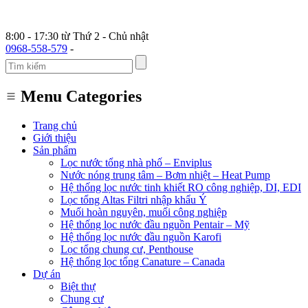
8:00 - 17:30 từ Thứ 2 - Chủ nhật
0968-558-579
-
Menu Categories
Trang chủ
Giới thiệu
Sản phẩm
Lọc nước tổng nhà phố – Enviplus
Nước nóng trung tâm – Bơm nhiệt – Heat Pump
Hệ thống lọc nước tinh khiết RO công nghiệp, DI, EDI
Lọc tổng Altas Filtri nhập khẩu Ý
Muối hoàn nguyên, muối công nghiệp
Hệ thống lọc nước đầu nguồn Pentair – Mỹ
Hệ thống lọc nước đầu nguồn Karofi
Lọc tổng chung cư, Penthouse
Hệ thống lọc tổng Canature – Canada
Dự án
Biệt thự
Chung cư