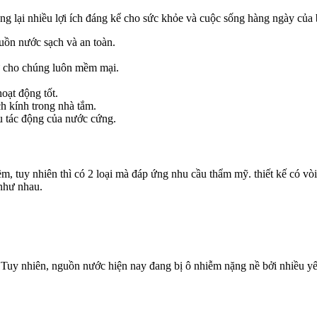
 lại nhiều lợi ích đáng kể cho sức khỏe và cuộc sống hàng ngày của 
uồn nước sạch và an toàn.
iữ cho chúng luôn mềm mại.
oạt động tốt.
ch kính trong nhà tắm.
iểu tác động của nước cứng.
kiềm, tuy nhiên thì có 2 loại mà đáp ứng nhu cầu thẩm mỹ. thiết kế có
 như nhau.
 Tuy nhiên, nguồn nước hiện nay đang bị ô nhiễm nặng nề bởi nhiều yế