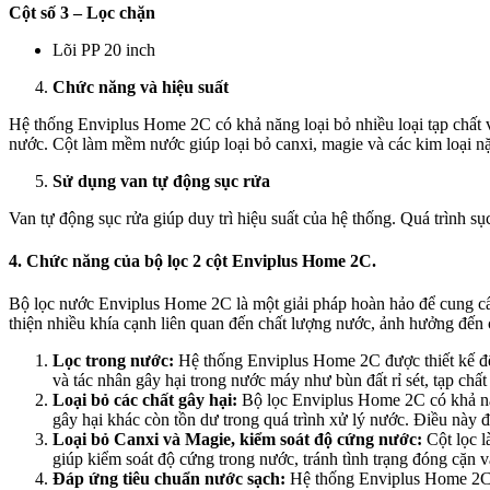
Cột số 3 – Lọc chặn
Lõi PP 20 inch
Chức năng và hiệu suất
Hệ thống Enviplus Home 2C có khả năng loại bỏ nhiều loại tạp chất và
nước. Cột làm mềm nước giúp loại bỏ canxi, magie và các kim loại 
Sử dụng van tự động sục rửa
Van tự động sục rửa giúp duy trì hiệu suất của hệ thống. Quá trình sụ
4. Chức năng của bộ lọc 2 cột Enviplus Home 2C.
Bộ lọc nước Enviplus Home 2C là một giải pháp hoàn hảo để cung cấp 
thiện nhiều khía cạnh liên quan đến chất lượng nước, ảnh hưởng đến
Lọc trong nước:
Hệ thống Enviplus Home 2C được thiết kế để 
và tác nhân gây hại trong nước máy như bùn đất rỉ sét, tạp ch
Loại bỏ các chất gây hại:
Bộ lọc Enviplus Home 2C có khả năng
gây hại khác còn tồn dư trong quá trình xử lý nước. Điều này
Loại bỏ Canxi và Magie, kiểm soát độ cứng nước:
Cột lọc l
giúp kiểm soát độ cứng trong nước, tránh tình trạng đóng cặn v
Đáp ứng tiêu chuẩn nước sạch:
Hệ thống Enviplus Home 2C 