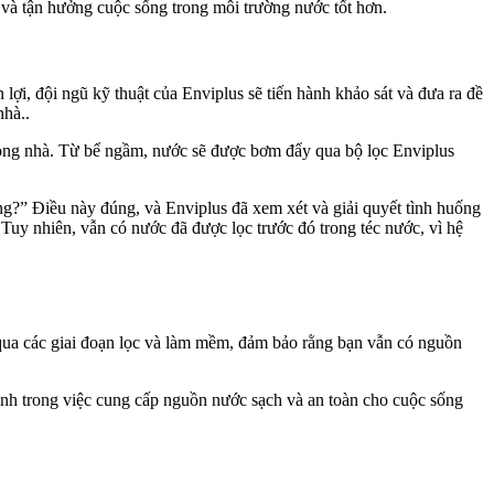
 và tận hưởng cuộc sống trong môi trường nước tốt hơn.
lợi, đội ngũ kỹ thuật của Enviplus sẽ tiến hành khảo sát và đưa ra đề
nhà..
ong nhà. Từ bể ngầm, nước sẽ được bơm đẩy qua bộ lọc Enviplus
ng?” Điều này đúng, và Enviplus đã xem xét và giải quyết tình huống
uy nhiên, vẫn có nước đã được lọc trước đó trong téc nước, vì hệ
 qua các giai đoạn lọc và làm mềm, đảm bảo rằng bạn vẫn có nguồn
mình trong việc cung cấp nguồn nước sạch và an toàn cho cuộc sống