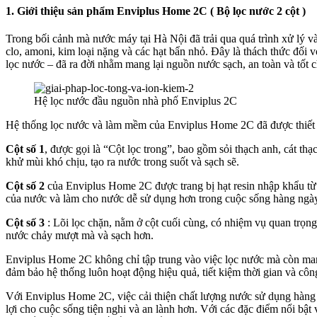
1. Giới thiệu sản phẩm Enviplus Home 2C ( Bộ lọc nước 2 cột )
Trong bối cảnh mà nước máy tại Hà Nội đã trải qua quá trình xử lý và
clo, amoni, kim loại nặng và các hạt bẩn nhỏ. Đây là thách thức đối
lọc nước – đã ra đời nhằm mang lại nguồn nước sạch, an toàn và tốt 
Hệ lọc nước đầu nguồn nhà phố Enviplus 2C
Hệ thống lọc nước và làm mềm của Enviplus Home 2C đã được thiết kế
Cột số 1
, được gọi là “Cột lọc trong”, bao gồm sỏi thạch anh, cát th
khử mùi khó chịu, tạo ra nước trong suốt và sạch sẽ.
Cột số 2
của Enviplus Home 2C được trang bị hạt resin nhập khẩu từ
của nước và làm cho nước dễ sử dụng hơn trong cuộc sống hàng ngày
Cột số 3
: Lõi lọc chặn, nằm ở cột cuối cùng, có nhiệm vụ quan trọng 
nước chảy mượt mà và sạch hơn.
Enviplus Home 2C không chỉ tập trung vào việc lọc nước mà còn mang 
đảm bảo hệ thống luôn hoạt động hiệu quả, tiết kiệm thời gian và cô
Với Enviplus Home 2C, việc cải thiện chất lượng nước sử dụng hàng 
lợi cho cuộc sống tiện nghi và an lành hơn. Với các đặc điểm nổi bật