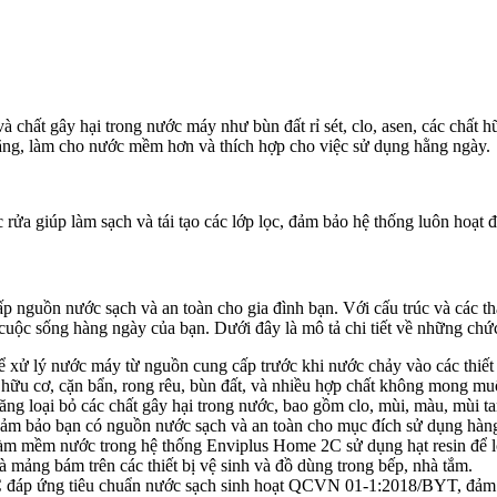
 chất gây hại trong nước máy như bùn đất rỉ sét, clo, asen, các chất h
nặng, làm cho nước mềm hơn và thích hợp cho việc sử dụng hằng ngày.
c rửa giúp làm sạch và tái tạo các lớp lọc, đảm bảo hệ thống luôn hoạt 
nguồn nước sạch và an toàn cho gia đình bạn. Với cấu trúc và các thà
 cuộc sống hàng ngày của bạn. Dưới đây là mô tả chi tiết về những ch
xử lý nước máy từ nguồn cung cấp trước khi nước chảy vào các thiết bị
ất hữu cơ, cặn bẩn, rong rêu, bùn đất, và nhiều hợp chất không mong m
 loại bỏ các chất gây hại trong nước, bao gồm clo, mùi, màu, mùi tanh
 đảm bảo bạn có nguồn nước sạch và an toàn cho mục đích sử dụng hàn
àm mềm nước trong hệ thống Enviplus Home 2C sử dụng hạt resin để lo
à mảng bám trên các thiết bị vệ sinh và đồ dùng trong bếp, nhà tắm.
đáp ứng tiêu chuẩn nước sạch sinh hoạt QCVN 01-1:2018/BYT, đảm b