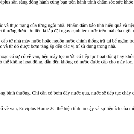
viplus sẵn sàng đồng hành cùng bạn trên hành trình chăm sóc sức khỏe
c và thực trạng của từng ngôi nhà. Nhằm đảm bảo tính hiệu quả và tiện 
rí thường được ưu tiên là lắp đặt ngay cạnh téc nước trên mái của ngôi 
 cấp từ nhà máy nước hoặc nguồn nước chính thống trữ tại bể ngầm tr
c và từ đó được bơm tăng áp đến các vị trí sử dụng trong nhà.
oặc có sự cố về van, liệu máy lọc nước có tiếp tục hoạt động hay khô
ó thể không hoạt động, dẫn đến không có nước được cấp cho máy lọc. T
động bình thường. Chỉ cần có bơm đẩy nước qua, nước sẽ tiếp tục chảy
ố về van, Enviplus Home 2C thể hiện tính tin cậy và sự tiện ích của 