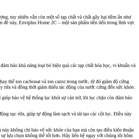
ượng, tuy nhiên vẫn còn một số tạp chất và chất gây hại tiềm ẩn như
ấn đề này, Enviplus Home 2C – một sản phẩm tiên tiến trong lĩnh vực
ể đảm bảo khả năng loại bỏ hiệu quả các tạp chất hóa học, vi khuẩn và
ay thế ion cacbonat và ion canxi trong nước, từ đó giảm độ cứng
 rửa và đồng thời giảm thiểu tác động của nước cứng đến sức khỏe.
 giúp bảo vệ hệ thống lọc khỏi sự cản trở, lõi lọc chặn còn đảm bảo
g sục rửa, giúp tự động làm sạch và tái tạo các cột lọc. Điều này
m này không chỉ bảo vệ sức khỏe của bạn mà còn tạo điều kiện thuận
t sự lựa chọn không thể tốt hơn. Hãy liên hệ ngay với chúng tôi hôm