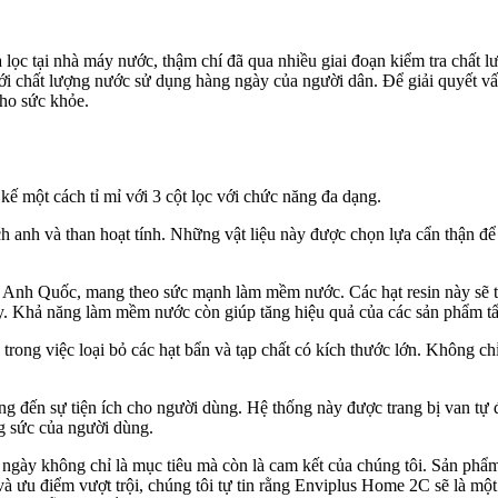
 lọc tại nhà máy nước, thậm chí đã qua nhiều giai đoạn kiểm tra chất l
 với chất lượng nước sử dụng hàng ngày của người dân. Để giải quyết v
cho sức khỏe.
 một cách tỉ mỉ với 3 cột lọc với chức năng đa dạng.
ạch anh và than hoạt tính. Những vật liệu này được chọn lựa cẩn thận đ
 Anh Quốc, mang theo sức mạnh làm mềm nước. Các hạt resin này sẽ th
. Khả năng làm mềm nước còn giúp tăng hiệu quả của các sản phẩm tẩy
trong việc loại bỏ các hạt bẩn và tạp chất có kích thước lớn. Không chỉ
đến sự tiện ích cho người dùng. Hệ thống này được trang bị van tự độn
ng sức của người dùng.
ngày không chỉ là mục tiêu mà còn là cam kết của chúng tôi. Sản phẩ
 và ưu điểm vượt trội, chúng tôi tự tin rằng Enviplus Home 2C sẽ là mộ