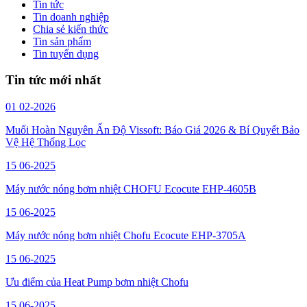
Tin tức
Tin doanh nghiệp
Chia sẻ kiến thức
Tin sản phẩm
Tin tuyển dụng
Tin tức mới nhất
01
02-2026
Muối Hoàn Nguyên Ấn Độ Vissoft: Báo Giá 2026 & Bí Quyết Bảo
Vệ Hệ Thống Lọc
15
06-2025
Máy nước nóng bơm nhiệt CHOFU Ecocute EHP-4605B
15
06-2025
Máy nước nóng bơm nhiệt Chofu Ecocute EHP-3705A
15
06-2025
Ưu điểm của Heat Pump bơm nhiệt Chofu
15
06-2025