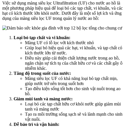
Việc sử dụng màng siêu lọc Ultrafiltration (UF) cho nước ao hồ là
một phương pháp hiệu quả để loại bỏ các tạp chất, vi khuẩn, và các
hạt có kích thước lớn khỏi nước. Dưới đây là một số lợi ích và ứng
dụng của màng siêu lọc UF trong quản lý nước ao hồ:
Loại bỏ tạp chất và vi khuẩn:
Màng UF có lỗ lọc với kích thước nhỏ
Giúp loại bỏ hiệu quả các hạt, vi khuẩn, và tạp chất có
kích thước lớn từ nước.
Điều này giúp cải thiện chất lượng nước trong ao hồ,
ngăn chặn sự tích tụ của chất hữu cơ và các chất gây ô
nhiễm khác.
Tăng độ trong suốt của nước:
Màng siêu lọc UF có khả năng loại bỏ tạp chất mịn,
giúp nước trở nên trong suốt hơn
Tạo điều kiện sống tốt hơn cho sinh vật nuôi trong ao
hồ.
Giảm mùi tanh và mảng nước:
Loại bỏ các tạp chất hữu cơ khỏi nước giúp giảm mùi
tanh và mảng nước
Tạo ra môi trường sống sạch sẽ và lành mạnh cho sinh
vật nuôi.
Dễ bảo trì và vận hành: