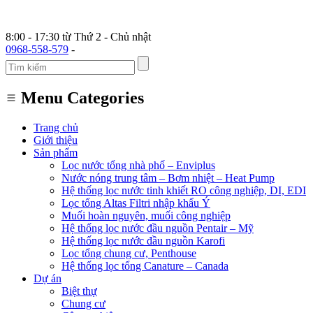
8:00 - 17:30 từ Thứ 2 - Chủ nhật
0968-558-579
-
Menu Categories
Trang chủ
Giới thiệu
Sản phẩm
Lọc nước tổng nhà phố – Enviplus
Nước nóng trung tâm – Bơm nhiệt – Heat Pump
Hệ thống lọc nước tinh khiết RO công nghiệp, DI, EDI
Lọc tổng Altas Filtri nhập khẩu Ý
Muối hoàn nguyên, muối công nghiệp
Hệ thống lọc nước đầu nguồn Pentair – Mỹ
Hệ thống lọc nước đầu nguồn Karofi
Lọc tổng chung cư, Penthouse
Hệ thống lọc tổng Canature – Canada
Dự án
Biệt thự
Chung cư