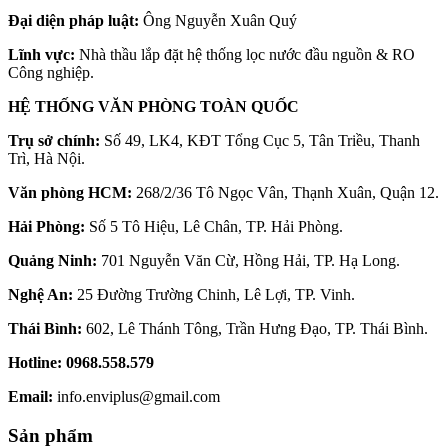
Đại diện pháp luật:
Ông Nguyễn Xuân Quý
Lĩnh vực:
Nhà thầu lắp đặt hệ thống lọc nước đầu nguồn & RO
Công nghiệp.
HỆ THỐNG VĂN PHÒNG TOÀN QUỐC
Trụ sở chính:
Số 49, LK4, KĐT Tổng Cục 5, Tân Triều, Thanh
Trì, Hà Nội.
Văn phòng HCM:
268/2/36 Tô Ngọc Vân, Thạnh Xuân, Quận 12.
Hải Phòng:
Số 5 Tô Hiệu, Lê Chân, TP. Hải Phòng.
Quảng Ninh:
701 Nguyễn Văn Cừ, Hồng Hải, TP. Hạ Long.
Nghệ An:
25 Đường Trường Chinh, Lê Lợi, TP. Vinh.
Thái Bình:
602, Lê Thánh Tông, Trần Hưng Đạo, TP. Thái Bình.
Hotline:
0968.558.579
Email:
info.enviplus@gmail.com
Sản phẩm