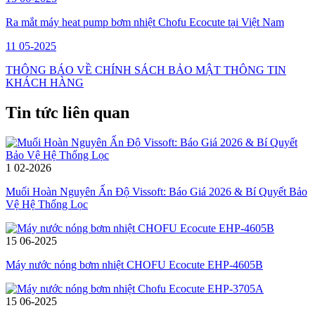
Ra mắt máy heat pump bơm nhiệt Chofu Ecocute tại Việt Nam
11
05-2025
THÔNG BÁO VỀ CHÍNH SÁCH BẢO MẬT THÔNG TIN
KHÁCH HÀNG
Tin tức liên quan
1
02-2026
Muối Hoàn Nguyên Ấn Độ Vissoft: Báo Giá 2026 & Bí Quyết Bảo
Vệ Hệ Thống Lọc
15
06-2025
Máy nước nóng bơm nhiệt CHOFU Ecocute EHP-4605B
15
06-2025