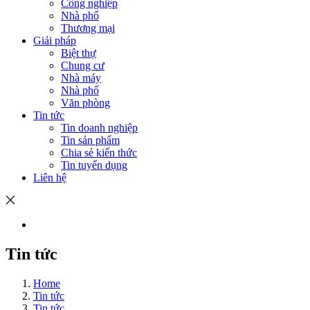
Công nghiệp
Nhà phố
Thương mại
Giải pháp
Biệt thự
Chung cư
Nhà máy
Nhà phố
Văn phòng
Tin tức
Tin doanh nghiệp
Tin sản phẩm
Chia sẻ kiến thức
Tin tuyển dụng
Liên hệ
Tin tức
Home
Tin tức
Tin tức