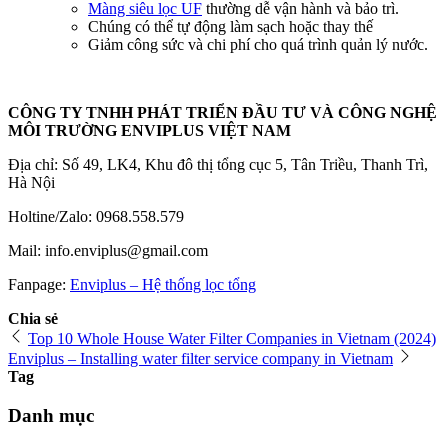
Màng siêu lọc UF
thường dễ vận hành và bảo trì.
Chúng có thể tự động làm sạch hoặc thay thế
Giảm công sức và chi phí cho quá trình quản lý nước.
CÔNG TY TNHH PHÁT TRIỂN ĐẦU TƯ VÀ CÔNG NGHỆ
MÔI TRƯỜNG ENVIPLUS VIỆT NAM
Địa chỉ: Số 49, LK4, Khu đô thị tổng cục 5, Tân Triều, Thanh Trì,
Hà Nội
Holtine/Zalo: 0968.558.579
Mail: info.enviplus@gmail.com
Fanpage:
Enviplus – Hệ thống lọc tổng
Chia sẻ
Top 10 Whole House Water Filter Companies in Vietnam (2024)
Enviplus – Installing water filter service company in Vietnam
Tag
Danh mục