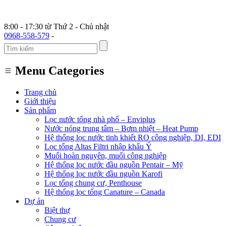
8:00 - 17:30 từ Thứ 2 - Chủ nhật
0968-558-579
-
Menu Categories
Trang chủ
Giới thiệu
Sản phẩm
Lọc nước tổng nhà phố – Enviplus
Nước nóng trung tâm – Bơm nhiệt – Heat Pump
Hệ thống lọc nước tinh khiết RO công nghiệp, DI, EDI
Lọc tổng Altas Filtri nhập khẩu Ý
Muối hoàn nguyên, muối công nghiệp
Hệ thống lọc nước đầu nguồn Pentair – Mỹ
Hệ thống lọc nước đầu nguồn Karofi
Lọc tổng chung cư, Penthouse
Hệ thống lọc tổng Canature – Canada
Dự án
Biệt thự
Chung cư