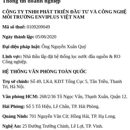
Thông tin doanh nghiệp
CÔNG TY TNHH PHÁT TRIỂN ĐẦU TƯ VÀ CÔNG NGHỆ
MÔI TRƯỜNG ENVIPLUS VIỆT NAM
Mã số thuế:
0109209049
Ngày thành lập:
05/06/2020
Đại diện pháp luật:
Ông Nguyễn Xuân Quý
Lĩnh vực:
Nhà thầu lắp đặt hệ thống lọc nước đầu nguồn & RO
Công nghiệp.
HỆ THỐNG VĂN PHÒNG TOÀN QUỐC
Trụ sở chính:
Số 49, LK4, KĐT Tổng Cục 5, Tân Triều, Thanh
Trì, Hà Nội.
Văn phòng HCM:
268/2/36 Tô Ngọc Vân, Thạnh Xuân, Quận 12.
Hải Phòng:
Số 5 Tô Hiệu, Lê Chân, TP. Hải Phòng.
Quảng Ninh:
701 Nguyễn Văn Cừ, Hồng Hải, TP. Hạ Long.
Nghệ An:
25 Đường Trường Chinh, Lê Lợi, TP. Vinh.