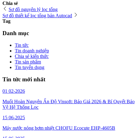
Chia sẻ
Sơ đồ nguyên lý lọc tổng
Sơ đồ thiết kế lọc tổng bản Autocad
Tag
Danh mục
Tin tức
Tin doanh nghiệp
Chia sẻ kiến thức
Tin sản phẩm
Tin tuyển dụng
Tin tức mới nhất
01
02-2026
Muối Hoàn Nguyên Ấn Độ Vissoft: Báo Giá 2026 & Bí Quyết Bảo
Vệ Hệ Thống Lọc
15
06-2025
Máy nước nóng bơm nhiệt CHOFU Ecocute EHP-4605B