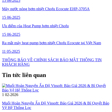
15
06-2025
Máy nước nóng bơm nhiệt Chofu Ecocute EHP-3705A
15
06-2025
Ưu điểm của Heat Pump bơm nhiệt Chofu
15
06-2025
Ra mắt máy heat pump bơm nhiệt Chofu Ecocute tại Việt Nam
11
05-2025
THÔNG BÁO VỀ CHÍNH SÁCH BẢO MẬT THÔNG TIN
KHÁCH HÀNG
Tin tức liên quan
1
02-2026
Muối Hoàn Nguyên Ấn Độ Vissoft: Báo Giá 2026 & Bí Quyết Bảo
Vệ Hệ Thống Lọc