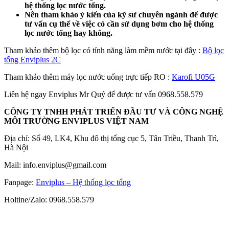
hệ thống lọc nước tổng.
Nên tham khảo ý kiến của kỹ sư chuyên ngành để được
tư vấn cụ thể về việc có cần sử dụng bơm cho hệ thống
lọc nước tổng hay không.
Tham khảo thêm bộ lọc có tính năng làm mềm nước tại đây :
Bộ lọc
tổng Enviplus 2C
Tham khảo thêm máy lọc nước uống trực tiếp RO :
Karofi U05G
Liên hệ ngay Enviplus Mr Quý để được tư vấn 0968.558.579
CÔNG TY TNHH PHÁT TRIỂN ĐẦU TƯ VÀ CÔNG NGHỆ
MÔI TRƯỜNG ENVIPLUS VIỆT NAM
Địa chỉ: Số 49, LK4, Khu đô thị tổng cục 5, Tân Triều, Thanh Trì,
Hà Nội
Mail: info.enviplus@gmail.com
Fanpage:
Enviplus – Hệ thống lọc tổng
Holtine/Zalo: 0968.558.579