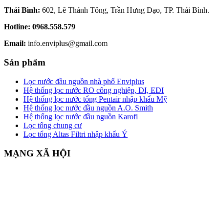
Thái Bình:
602, Lê Thánh Tông, Trần Hưng Đạo, TP. Thái Bình.
Hotline:
0968.558.579
Email:
info.enviplus@gmail.com
Sản phẩm
Lọc nước đầu nguồn nhà phố Enviplus
Hệ thống lọc nước RO công nghiệp, DI, EDI
Hệ thống lọc nước tổng Pentair nhập khẩu Mỹ
Hệ thống lọc nước đầu nguồn A.O. Smith
Hệ thống lọc nước đầu nguồn Karofi
Lọc tổng chung cư
Lọc tổng Altas Filtri nhập khẩu Ý
MẠNG XÃ HỘI