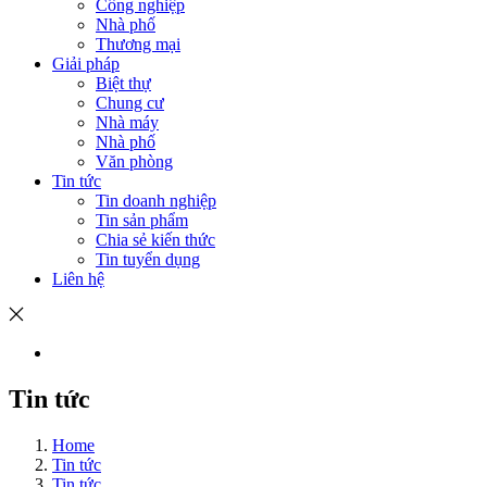
Công nghiệp
Nhà phố
Thương mại
Giải pháp
Biệt thự
Chung cư
Nhà máy
Nhà phố
Văn phòng
Tin tức
Tin doanh nghiệp
Tin sản phẩm
Chia sẻ kiến thức
Tin tuyển dụng
Liên hệ
Tin tức
Home
Tin tức
Tin tức