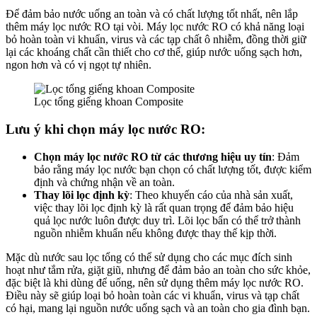
Để đảm bảo nước uống an toàn và có chất lượng tốt nhất, nên lắp
thêm máy lọc nước RO tại vòi. Máy lọc nước RO có khả năng loại
bỏ hoàn toàn vi khuẩn, virus và các tạp chất ô nhiễm, đồng thời giữ
lại các khoáng chất cần thiết cho cơ thể, giúp nước uống sạch hơn,
ngon hơn và có vị ngọt tự nhiên.
Lọc tổng giếng khoan Composite
Lưu ý khi chọn máy lọc nước RO:
Chọn máy lọc nước RO từ các thương hiệu uy tín
: Đảm
bảo rằng máy lọc nước bạn chọn có chất lượng tốt, được kiểm
định và chứng nhận về an toàn.
Thay lõi lọc định kỳ
: Theo khuyến cáo của nhà sản xuất,
việc thay lõi lọc định kỳ là rất quan trọng để đảm bảo hiệu
quả lọc nước luôn được duy trì. Lõi lọc bẩn có thể trở thành
nguồn nhiễm khuẩn nếu không được thay thế kịp thời.
Mặc dù nước sau lọc tổng có thể sử dụng cho các mục đích sinh
hoạt như tắm rửa, giặt giũ, nhưng để đảm bảo an toàn cho sức khỏe,
đặc biệt là khi dùng để uống, nên sử dụng thêm máy lọc nước RO.
Điều này sẽ giúp loại bỏ hoàn toàn các vi khuẩn, virus và tạp chất
có hại, mang lại nguồn nước uống sạch và an toàn cho gia đình bạn.