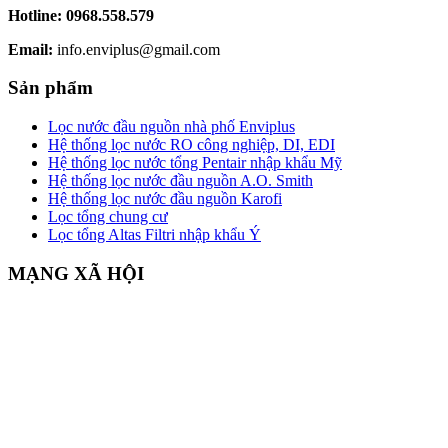
Hotline:
0968.558.579
Email:
info.enviplus@gmail.com
Sản phẩm
Lọc nước đầu nguồn nhà phố Enviplus
Hệ thống lọc nước RO công nghiệp, DI, EDI
Hệ thống lọc nước tổng Pentair nhập khẩu Mỹ
Hệ thống lọc nước đầu nguồn A.O. Smith
Hệ thống lọc nước đầu nguồn Karofi
Lọc tổng chung cư
Lọc tổng Altas Filtri nhập khẩu Ý
MẠNG XÃ HỘI