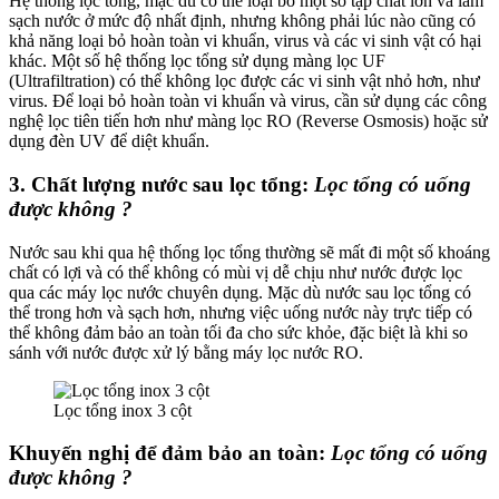
Hệ thống lọc tổng, mặc dù có thể loại bỏ một số tạp chất lớn và làm
sạch nước ở mức độ nhất định, nhưng không phải lúc nào cũng có
khả năng loại bỏ hoàn toàn vi khuẩn, virus và các vi sinh vật có hại
khác. Một số hệ thống lọc tổng sử dụng màng lọc UF
(Ultrafiltration) có thể không lọc được các vi sinh vật nhỏ hơn, như
virus. Để loại bỏ hoàn toàn vi khuẩn và virus, cần sử dụng các công
nghệ lọc tiên tiến hơn như màng lọc RO (Reverse Osmosis) hoặc sử
dụng đèn UV để diệt khuẩn.
3. Chất lượng nước sau lọc tổng:
Lọc tổng có uống
được không ?
Nước sau khi qua hệ thống lọc tổng thường sẽ mất đi một số khoáng
chất có lợi và có thể không có mùi vị dễ chịu như nước được lọc
qua các máy lọc nước chuyên dụng. Mặc dù nước sau lọc tổng có
thể trong hơn và sạch hơn, nhưng việc uống nước này trực tiếp có
thể không đảm bảo an toàn tối đa cho sức khỏe, đặc biệt là khi so
sánh với nước được xử lý bằng máy lọc nước RO.
Lọc tổng inox 3 cột
Khuyến nghị để đảm bảo an toàn:
Lọc tổng có uống
được không ?