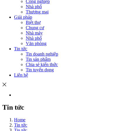
Công nghiệp
Nhà phố
Thương mại
Giải pháp
Biệt thự
Chung cư
Nhà máy
Nhà phố
Văn phòng
Tin tức
Tin doanh nghiệp
Tin sản phẩm
Chia sẻ kiến thức
Tin tuyển dụng
Liên hệ
Tin tức
Home
Tin tức
Tin tức