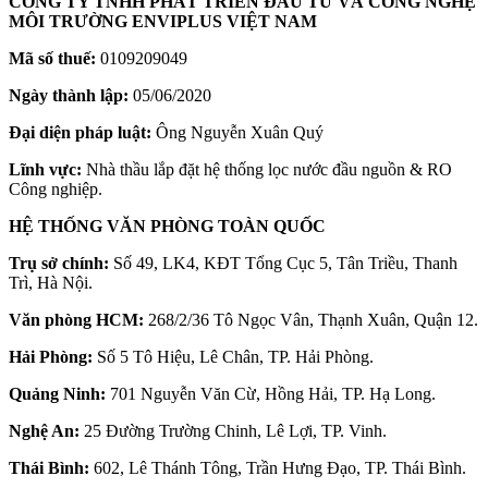
CÔNG TY TNHH PHÁT TRIỂN ĐẦU TƯ VÀ CÔNG NGHỆ
MÔI TRƯỜNG ENVIPLUS VIỆT NAM
Mã số thuế:
0109209049
Ngày thành lập:
05/06/2020
Đại diện pháp luật:
Ông Nguyễn Xuân Quý
Lĩnh vực:
Nhà thầu lắp đặt hệ thống lọc nước đầu nguồn & RO
Công nghiệp.
HỆ THỐNG VĂN PHÒNG TOÀN QUỐC
Trụ sở chính:
Số 49, LK4, KĐT Tổng Cục 5, Tân Triều, Thanh
Trì, Hà Nội.
Văn phòng HCM:
268/2/36 Tô Ngọc Vân, Thạnh Xuân, Quận 12.
Hải Phòng:
Số 5 Tô Hiệu, Lê Chân, TP. Hải Phòng.
Quảng Ninh:
701 Nguyễn Văn Cừ, Hồng Hải, TP. Hạ Long.
Nghệ An:
25 Đường Trường Chinh, Lê Lợi, TP. Vinh.
Thái Bình:
602, Lê Thánh Tông, Trần Hưng Đạo, TP. Thái Bình.