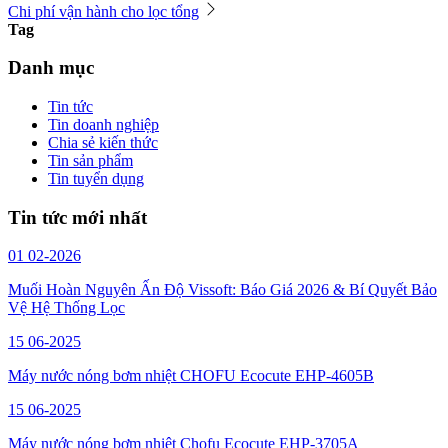
Chi phí vận hành cho lọc tổng
Tag
Danh mục
Tin tức
Tin doanh nghiệp
Chia sẻ kiến thức
Tin sản phẩm
Tin tuyển dụng
Tin tức mới nhất
01
02-2026
Muối Hoàn Nguyên Ấn Độ Vissoft: Báo Giá 2026 & Bí Quyết Bảo
Vệ Hệ Thống Lọc
15
06-2025
Máy nước nóng bơm nhiệt CHOFU Ecocute EHP-4605B
15
06-2025
Máy nước nóng bơm nhiệt Chofu Ecocute EHP-3705A