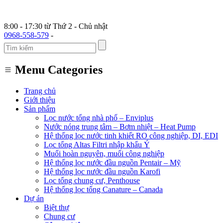
8:00 - 17:30 từ Thứ 2 - Chủ nhật
0968-558-579
-
Menu Categories
Trang chủ
Giới thiệu
Sản phẩm
Lọc nước tổng nhà phố – Enviplus
Nước nóng trung tâm – Bơm nhiệt – Heat Pump
Hệ thống lọc nước tinh khiết RO công nghiệp, DI, EDI
Lọc tổng Altas Filtri nhập khẩu Ý
Muối hoàn nguyên, muối công nghiệp
Hệ thống lọc nước đầu nguồn Pentair – Mỹ
Hệ thống lọc nước đầu nguồn Karofi
Lọc tổng chung cư, Penthouse
Hệ thống lọc tổng Canature – Canada
Dự án
Biệt thự
Chung cư