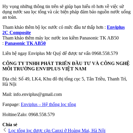
Hy vọng những thông tin trên sẽ giúp bạn hiểu rõ hơn về việc sử
dụng nước sau lọc tổng và các biện pháp đảm bảo nguồn nước uống
an toàn.
Tham khảo thêm bộ lọc nước có mức đầu tư thấp hơn :
Enviplus
2C Composite
Tham khảo thêm máy lọc nước ion kiềm Panasonic TK AB50
:
Panasonic TK AB50
Liên hệ ngay Enviplus Mr Quý để được tư vấn 0968.558.579
CÔNG TY TNHH PHÁT TRIỂN ĐẦU TƯ VÀ CÔNG NGHỆ
MÔI TRƯỜNG ENVIPLUS VIỆT NAM
Địa chỉ: Số 49, LK4, Khu đô thị tổng cục 5, Tân Triều, Thanh Trì,
Hà Nội
Mail: info.enviplus@gmail.com
Fanpage:
Enviplus – Hệ thống lọc tổng
Holtine/Zalo: 0968.558.579
Chia sẻ
Lọc tổng lọc được cặn Canxi ở Hoàng Mai, Hà Nội