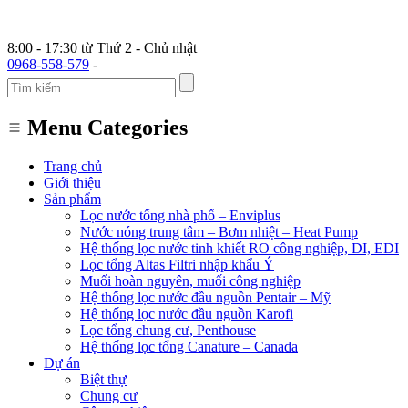
8:00 - 17:30 từ Thứ 2 - Chủ nhật
0968-558-579
-
Menu Categories
Trang chủ
Giới thiệu
Sản phẩm
Lọc nước tổng nhà phố – Enviplus
Nước nóng trung tâm – Bơm nhiệt – Heat Pump
Hệ thống lọc nước tinh khiết RO công nghiệp, DI, EDI
Lọc tổng Altas Filtri nhập khẩu Ý
Muối hoàn nguyên, muối công nghiệp
Hệ thống lọc nước đầu nguồn Pentair – Mỹ
Hệ thống lọc nước đầu nguồn Karofi
Lọc tổng chung cư, Penthouse
Hệ thống lọc tổng Canature – Canada
Dự án
Biệt thự
Chung cư