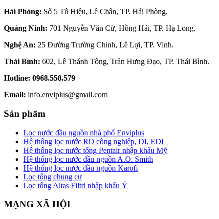
Hải Phòng:
Số 5 Tô Hiệu, Lê Chân, TP. Hải Phòng.
Quảng Ninh:
701 Nguyễn Văn Cừ, Hồng Hải, TP. Hạ Long.
Nghệ An:
25 Đường Trường Chinh, Lê Lợi, TP. Vinh.
Thái Bình:
602, Lê Thánh Tông, Trần Hưng Đạo, TP. Thái Bình.
Hotline:
0968.558.579
Email:
info.enviplus@gmail.com
Sản phẩm
Lọc nước đầu nguồn nhà phố Enviplus
Hệ thống lọc nước RO công nghiệp, DI, EDI
Hệ thống lọc nước tổng Pentair nhập khẩu Mỹ
Hệ thống lọc nước đầu nguồn A.O. Smith
Hệ thống lọc nước đầu nguồn Karofi
Lọc tổng chung cư
Lọc tổng Altas Filtri nhập khẩu Ý
MẠNG XÃ HỘI