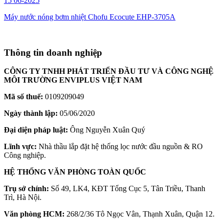
15
06-2025
Máy nước nóng bơm nhiệt Chofu Ecocute EHP-3705A
Thông tin doanh nghiệp
CÔNG TY TNHH PHÁT TRIỂN ĐẦU TƯ VÀ CÔNG NGHỆ
MÔI TRƯỜNG ENVIPLUS VIỆT NAM
Mã số thuế:
0109209049
Ngày thành lập:
05/06/2020
Đại diện pháp luật:
Ông Nguyễn Xuân Quý
Lĩnh vực:
Nhà thầu lắp đặt hệ thống lọc nước đầu nguồn & RO
Công nghiệp.
HỆ THỐNG VĂN PHÒNG TOÀN QUỐC
Trụ sở chính:
Số 49, LK4, KĐT Tổng Cục 5, Tân Triều, Thanh
Trì, Hà Nội.
Văn phòng HCM:
268/2/36 Tô Ngọc Vân, Thạnh Xuân, Quận 12.