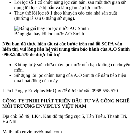
Lõi lọc số 1 có chức năng lọc cặn bẩn, sau một thời gian sử
dụng lõi lọc sẽ bị bẩn và làm giảm áp lực nước.
Thay thế lõi lọc số 1 theo khuyến cáo của nhà sản xuất
(thường là sau 6 tháng sử dụng).
Bảng giá thay lõi lọc nước AO Smith
Nếu bạn đã thực hiện tất cả các bước trên mà lỗi SCPA vẫn
hiển thị, vui lòng liên hệ với trung tâm bảo hành của A.O Smith
0968.558.579 để được hỗ trợ
Không tự ý sửa chữa máy lọc nước nếu bạn không có chuyên
môn.
Sử dụng lõi lọc chính hãng của A.O Smith để đảm bảo hiệu
quả hoạt động của máy.
Liên hệ ngay Enviplus Mr Quý để được tư vấn 0968.558.579
CÔNG TY TNHH PHÁT TRIỂN ĐẦU TƯ VÀ CÔNG NGHỆ
MÔI TRƯỜNG ENVIPLUS VIỆT NAM
Địa chỉ: Số 49, LK4, Khu đô thị tổng cục 5, Tân Triều, Thanh Trì,
Hà Nội
Mail: info.enviplus@gmail.com