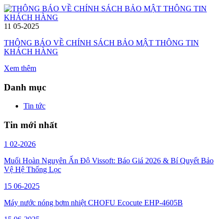
11
05-2025
THÔNG BÁO VỀ CHÍNH SÁCH BẢO MẬT THÔNG TIN
KHÁCH HÀNG
Xem thêm
Danh mục
Tin tức
Tin mới nhất
1
02-2026
Muối Hoàn Nguyên Ấn Độ Vissoft: Báo Giá 2026 & Bí Quyết Bảo
Vệ Hệ Thống Lọc
15
06-2025
Máy nước nóng bơm nhiệt CHOFU Ecocute EHP-4605B