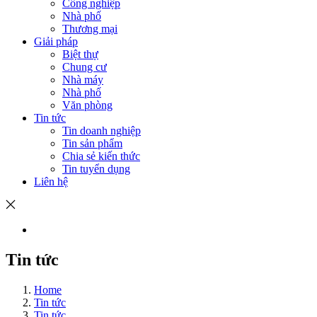
Công nghiệp
Nhà phố
Thương mại
Giải pháp
Biệt thự
Chung cư
Nhà máy
Nhà phố
Văn phòng
Tin tức
Tin doanh nghiệp
Tin sản phẩm
Chia sẻ kiến thức
Tin tuyển dụng
Liên hệ
Tin tức
Home
Tin tức
Tin tức