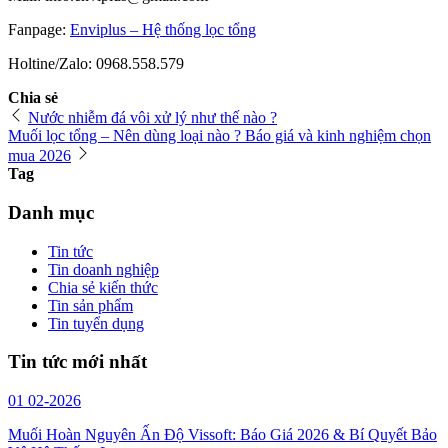
Fanpage:
Enviplus – Hệ thống lọc tổng
Holtine/Zalo: 0968.558.579
Chia sẻ
Nước nhiễm đá vôi xử lý như thế nào ?
Muối lọc tổng – Nên dùng loại nào ? Báo giá và kinh nghiệm chọn
mua 2026
Tag
Danh mục
Tin tức
Tin doanh nghiệp
Chia sẻ kiến thức
Tin sản phẩm
Tin tuyển dụng
Tin tức mới nhất
01
02-2026
Muối Hoàn Nguyên Ấn Độ Vissoft: Báo Giá 2026 & Bí Quyết Bảo