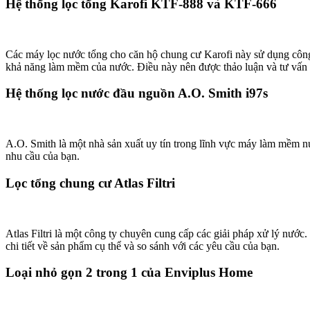
Hệ thống lọc tổng Karofi KTF-888 và KTF-666
Các máy lọc nước tổng cho căn hộ chung cư Karofi này sử dụng công
khả năng làm mềm của nước. Điều này nên được thảo luận và tư vấn bởi
Hệ thống lọc nước đầu nguồn A.O. Smith i97s
A.O. Smith là một nhà sản xuất uy tín trong lĩnh vực máy làm mềm nư
nhu cầu của bạn.
Lọc tổng chung cư Atlas Filtri
Atlas Filtri là một công ty chuyên cung cấp các giải pháp xử lý nước.
chi tiết về sản phẩm cụ thể và so sánh với các yêu cầu của bạn.
Loại nhỏ gọn 2 trong 1 của Enviplus Home