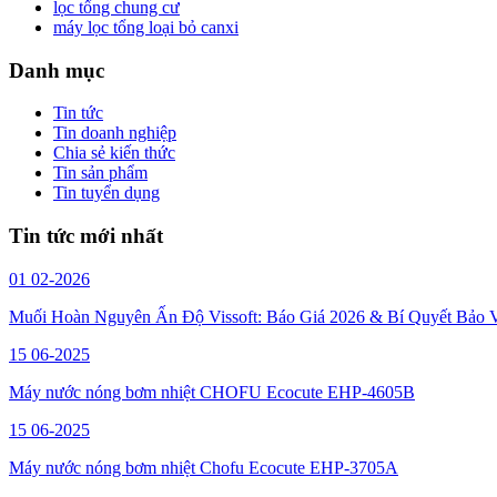
lọc tổng chung cư
máy lọc tổng loại bỏ canxi
Danh mục
Tin tức
Tin doanh nghiệp
Chia sẻ kiến thức
Tin sản phẩm
Tin tuyển dụng
Tin tức mới nhất
01
02-2026
Muối Hoàn Nguyên Ấn Độ Vissoft: Báo Giá 2026 & Bí Quyết Bảo 
15
06-2025
Máy nước nóng bơm nhiệt CHOFU Ecocute EHP-4605B
15
06-2025
Máy nước nóng bơm nhiệt Chofu Ecocute EHP-3705A