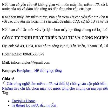
Nếu bạn có yêu cầu về không gian và muốn máy làm mềm nước có kíc
nước của nó và đảm bảo rằng nó đáp ứng nhu cầu của bạn.
Khi chọn máy làm mềm nước, bạn nên xem xét các yếu tố như kích th
với các chuyên gia hoặc nhà sản xuất để nhận được sự hỗ trợ và tư vấ
Nếu bạn có thắc mắc về việc lựa chọn máy lọc tổng chung cư loại bỏ c
CÔNG TY TNHH PHÁT TRIỂN ĐẦU TƯ VÀ CÔNG NGHỆ 
Địa chỉ: Số 49, LK4, Khu đô thị tổng cục 5, Tân Triều, Thanh Trì, H
Hotline/Zalo: 0968.558.579
Mail: info.enviplus@gmail.com
Fanpage:
Enviplus – Hệ thống lọc tổng
Chia sẻ
Các công nghệ làm mềm nước và thiết bị chống cáu cặn phổ biến
Những tiêu chí lựa chọn máy lọc nước tổng cho chung cư mà bạn nên
Tag
Enviplus Home
hệ thống lọc nước đầu nguồn