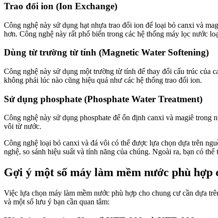
Trao đổi ion (Ion Exchange)
Công nghệ này sử dụng hạt nhựa trao đổi ion để loại bỏ canxi và ma
hơn. Công nghệ này rất phổ biến trong các hệ thống máy lọc nước lo
Dùng từ trường từ tính (Magnetic Water Softening)
Công nghệ này sử dụng một trường từ tính để thay đổi cấu trúc của ca
không phải lúc nào cũng hiệu quả như các hệ thống trao đổi ion.
Sử dụng phosphate (Phosphate Water Treatment)
Công nghệ này sử dụng phosphate để ổn định canxi và magiê trong nướ
vôi từ nước.
Công nghệ loại bỏ canxi và đá vôi có thể được lựa chọn dựa trên ngu
nghệ, so sánh hiệu suất và tính năng của chúng. Ngoài ra, bạn có th
Gợi ý một số máy làm mềm nước phù hợp 
Việc lựa chọn máy làm mềm nước phù hợp cho chung cư cần dựa trên 
và một số lưu ý bạn cần quan tâm: