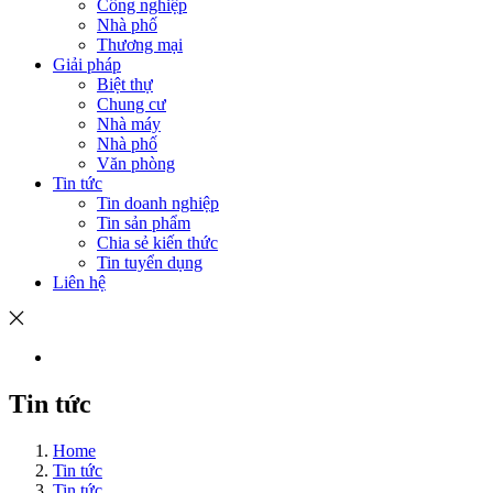
Công nghiệp
Nhà phố
Thương mại
Giải pháp
Biệt thự
Chung cư
Nhà máy
Nhà phố
Văn phòng
Tin tức
Tin doanh nghiệp
Tin sản phẩm
Chia sẻ kiến thức
Tin tuyển dụng
Liên hệ
Tin tức
Home
Tin tức
Tin tức