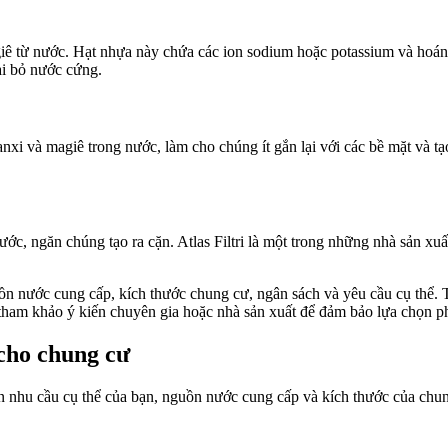
giê từ nước. Hạt nhựa này chứa các ion sodium hoặc potassium và hoá
ại bỏ nước cứng.
nxi và magiê trong nước, làm cho chúng ít gắn lại với các bề mặt và tạ
c, ngăn chúng tạo ra cặn. Atlas Filtri là một trong những nhà sản xu
ồn nước cung cấp, kích thước chung cư, ngân sách và yêu cầu cụ thể. 
ể tham khảo ý kiến chuyên gia hoặc nhà sản xuất để đảm bảo lựa chọn p
cho chung cư
nhu cầu cụ thể của bạn, nguồn nước cung cấp và kích thước của chun