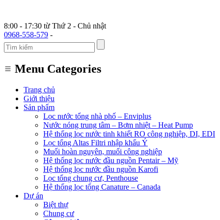
8:00 - 17:30 từ Thứ 2 - Chủ nhật
0968-558-579
-
Menu Categories
Trang chủ
Giới thiệu
Sản phẩm
Lọc nước tổng nhà phố – Enviplus
Nước nóng trung tâm – Bơm nhiệt – Heat Pump
Hệ thống lọc nước tinh khiết RO công nghiệp, DI, EDI
Lọc tổng Altas Filtri nhập khẩu Ý
Muối hoàn nguyên, muối công nghiệp
Hệ thống lọc nước đầu nguồn Pentair – Mỹ
Hệ thống lọc nước đầu nguồn Karofi
Lọc tổng chung cư, Penthouse
Hệ thống lọc tổng Canature – Canada
Dự án
Biệt thự
Chung cư