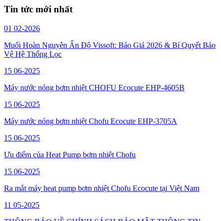
Tin tức mới nhất
01
02-2026
Muối Hoàn Nguyên Ấn Độ Vissoft: Báo Giá 2026 & Bí Quyết Bảo
Vệ Hệ Thống Lọc
15
06-2025
Máy nước nóng bơm nhiệt CHOFU Ecocute EHP-4605B
15
06-2025
Máy nước nóng bơm nhiệt Chofu Ecocute EHP-3705A
15
06-2025
Ưu điểm của Heat Pump bơm nhiệt Chofu
15
06-2025
Ra mắt máy heat pump bơm nhiệt Chofu Ecocute tại Việt Nam
11
05-2025