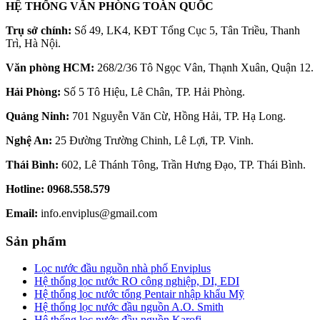
HỆ THỐNG VĂN PHÒNG TOÀN QUỐC
Trụ sở chính:
Số 49, LK4, KĐT Tổng Cục 5, Tân Triều, Thanh
Trì, Hà Nội.
Văn phòng HCM:
268/2/36 Tô Ngọc Vân, Thạnh Xuân, Quận 12.
Hải Phòng:
Số 5 Tô Hiệu, Lê Chân, TP. Hải Phòng.
Quảng Ninh:
701 Nguyễn Văn Cừ, Hồng Hải, TP. Hạ Long.
Nghệ An:
25 Đường Trường Chinh, Lê Lợi, TP. Vinh.
Thái Bình:
602, Lê Thánh Tông, Trần Hưng Đạo, TP. Thái Bình.
Hotline:
0968.558.579
Email:
info.enviplus@gmail.com
Sản phẩm
Lọc nước đầu nguồn nhà phố Enviplus
Hệ thống lọc nước RO công nghiệp, DI, EDI
Hệ thống lọc nước tổng Pentair nhập khẩu Mỹ
Hệ thống lọc nước đầu nguồn A.O. Smith
Hệ thống lọc nước đầu nguồn Karofi