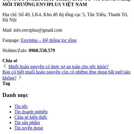
MÔI TRƯỜNG ENVIPLUS VIỆT NAM
Địa chỉ: Số 49, LK4, Khu đô thị tổng cục 5, Tân Triều, Thanh Trì,
Hà Nội
Mail: info.enviplus@gmail.com
Fanpage:
Enviplus – Hệ thống lọc tổng
Holtine/Zalo:
0968.558.579
Chia sẻ
Muối hoàn nguyên có thực sự an toàn cho sức khỏe?
Bạn có biết muối hoàn nguyên còn có những ứng dụng bất ngờ nào
không?
Tag
Danh mục
Tin tức
Tin doanh nghiệp
Chia sẻ kiến thức
Tin sản phẩm
Tin tuyển dụng