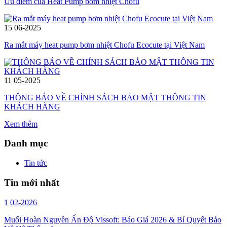
Ưu điểm của Heat Pump bơm nhiệt Chofu
15
06-2025
Ra mắt máy heat pump bơm nhiệt Chofu Ecocute tại Việt Nam
11
05-2025
THÔNG BÁO VỀ CHÍNH SÁCH BẢO MẬT THÔNG TIN
KHÁCH HÀNG
Xem thêm
Danh mục
Tin tức
Tin mới nhất
1
02-2026
Muối Hoàn Nguyên Ấn Độ Vissoft: Báo Giá 2026 & Bí Quyết Bảo