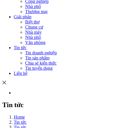
Công nghiệp
Nhà phố
Thương mại
Giải pháp
Biệt thự
Chung cư
Nhà máy
Nhà phố
Văn phòng
Tin tức
Tin doanh nghiệp
Tin sản phẩm
Chia sẻ kiến thức
Tin tuyển dụng
Liên hệ
Tin tức
Home
Tin tức
Tin tức