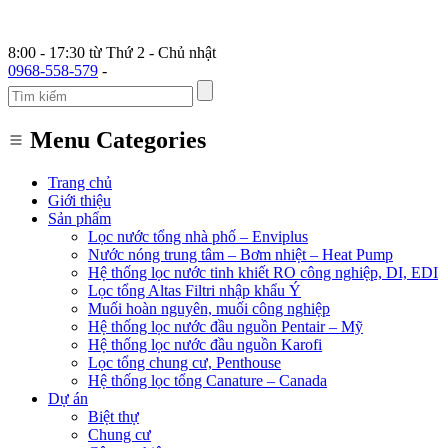
8:00 - 17:30 từ Thứ 2 - Chủ nhật
0968-558-579
-
Menu Categories
Trang chủ
Giới thiệu
Sản phẩm
Lọc nước tổng nhà phố – Enviplus
Nước nóng trung tâm – Bơm nhiệt – Heat Pump
Hệ thống lọc nước tinh khiết RO công nghiệp, DI, EDI
Lọc tổng Altas Filtri nhập khẩu Ý
Muối hoàn nguyên, muối công nghiệp
Hệ thống lọc nước đầu nguồn Pentair – Mỹ
Hệ thống lọc nước đầu nguồn Karofi
Lọc tổng chung cư, Penthouse
Hệ thống lọc tổng Canature – Canada
Dự án
Biệt thự
Chung cư