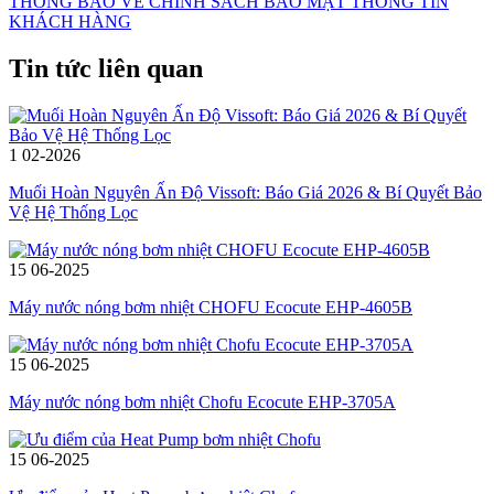
THÔNG BÁO VỀ CHÍNH SÁCH BẢO MẬT THÔNG TIN
KHÁCH HÀNG
Tin tức liên quan
1
02-2026
Muối Hoàn Nguyên Ấn Độ Vissoft: Báo Giá 2026 & Bí Quyết Bảo
Vệ Hệ Thống Lọc
15
06-2025
Máy nước nóng bơm nhiệt CHOFU Ecocute EHP-4605B
15
06-2025
Máy nước nóng bơm nhiệt Chofu Ecocute EHP-3705A
15
06-2025