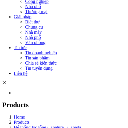
Công nghiệp
Nhà phố
Thương mại
Giải pháp
Biệt thự
Chung cư
Nhà máy
Nhà phố
Văn phòng
Tin tức
Tin doanh nghiệp
Tin sản phẩm
Chia sẻ kiến thức
Tin tuyển dụng
Liên hệ
Products
Home
Products
Hệ thống lọc tổng Canature - Canada