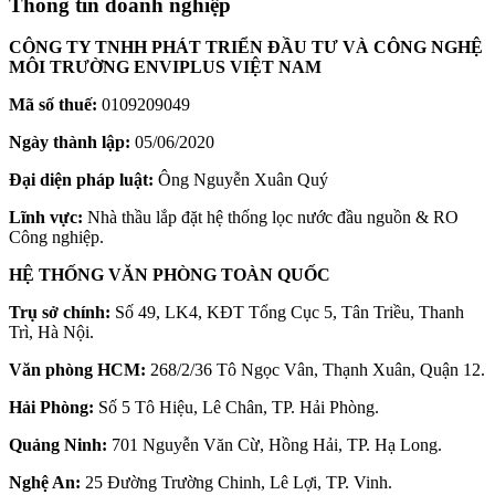
Thông tin doanh nghiệp
CÔNG TY TNHH PHÁT TRIỂN ĐẦU TƯ VÀ CÔNG NGHỆ
MÔI TRƯỜNG ENVIPLUS VIỆT NAM
Mã số thuế:
0109209049
Ngày thành lập:
05/06/2020
Đại diện pháp luật:
Ông Nguyễn Xuân Quý
Lĩnh vực:
Nhà thầu lắp đặt hệ thống lọc nước đầu nguồn & RO
Công nghiệp.
HỆ THỐNG VĂN PHÒNG TOÀN QUỐC
Trụ sở chính:
Số 49, LK4, KĐT Tổng Cục 5, Tân Triều, Thanh
Trì, Hà Nội.
Văn phòng HCM:
268/2/36 Tô Ngọc Vân, Thạnh Xuân, Quận 12.
Hải Phòng:
Số 5 Tô Hiệu, Lê Chân, TP. Hải Phòng.
Quảng Ninh:
701 Nguyễn Văn Cừ, Hồng Hải, TP. Hạ Long.
Nghệ An:
25 Đường Trường Chinh, Lê Lợi, TP. Vinh.