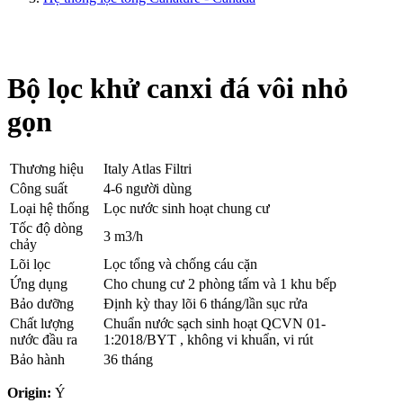
Bộ lọc khử canxi đá vôi nhỏ
gọn
Thương hiệu
Italy Atlas Filtri
Công suất
4-6 người dùng
Loại hệ thống
Lọc nước sinh hoạt chung cư
Tốc độ dòng
3 m3/h
chảy
Lõi lọc
Lọc tổng và chống cáu cặn
Ứng dụng
Cho chung cư 2 phòng tấm và 1 khu bếp
Bảo dưỡng
Định kỳ thay lõi 6 tháng/lần sục rửa
Chất lượng
Chuẩn nước sạch sinh hoạt QCVN 01-
nước đầu ra
1:2018/BYT , không vi khuẩn, vi rút
Bảo hành
36 tháng
Origin:
Ý