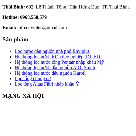
Thái Bình:
602, Lê Thánh Tông, Trần Hưng Đạo, TP. Thái Bình.
Hotline:
0968.558.579
Email:
info.enviplus@gmail.com
Sản phẩm
Lọc nước đầu nguồn nhà phố Enviplus
Hệ thống lọc nước RO công nghiệp, DI, EDI
Hệ thống lọc nước tổng Pentair nhập khẩu Mỹ
Hệ thống lọc nước đầu nguồn A.O. Smith
Hệ thống lọc nước đầu nguồn Karofi
Lọc tổng chung cư
Lọc tổng Altas Filtri nhập khẩu Ý
MẠNG XÃ HỘI