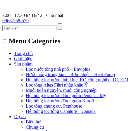
8:00 - 17:30 từ Thứ 2 - Chủ nhật
0968-558-579
-
Menu Categories
Trang chủ
Giới thiệu
Sản phẩm
Lọc nước tổng nhà phố – Enviplus
Nước nóng trung tâm – Bơm nhiệt – Heat Pump
Hệ thống lọc nước tinh khiết RO công nghiệp, DI, EDI
Lọc tổng Altas Filtri nhập khẩu Ý
Muối hoàn nguyên, muối công nghiệp
Hệ thống lọc nước đầu nguồn Pentair – Mỹ
Hệ thống lọc nước đầu nguồn Karofi
Lọc tổng chung cư, Penthouse
Hệ thống lọc tổng Canature – Canada
Dự án
Biệt thự
Chung cư