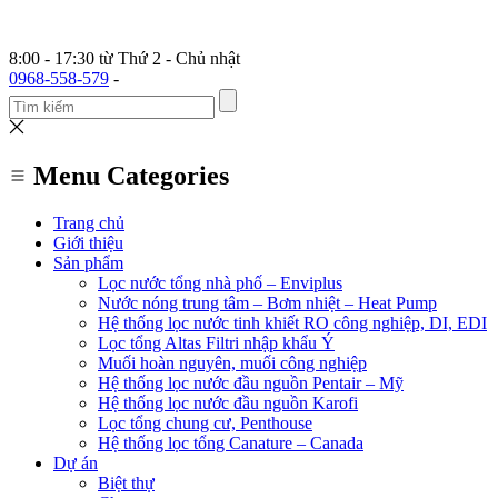
8:00 - 17:30 từ Thứ 2 - Chủ nhật
0968-558-579
-
Menu Categories
Trang chủ
Giới thiệu
Sản phẩm
Lọc nước tổng nhà phố – Enviplus
Nước nóng trung tâm – Bơm nhiệt – Heat Pump
Hệ thống lọc nước tinh khiết RO công nghiệp, DI, EDI
Lọc tổng Altas Filtri nhập khẩu Ý
Muối hoàn nguyên, muối công nghiệp
Hệ thống lọc nước đầu nguồn Pentair – Mỹ
Hệ thống lọc nước đầu nguồn Karofi
Lọc tổng chung cư, Penthouse
Hệ thống lọc tổng Canature – Canada
Dự án
Biệt thự