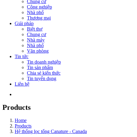
Chung cư
Công nghiệp
Nhà phố
Thương mại
Giải pháp
Biệt thự
Chung cư
Nhà máy
Nhà phố
Văn phòng
Tin tức
Tin doanh nghiệp
Tin sản phẩm
Chia sẻ kiến thức
Tin tuyển dụng
Liên hệ
Products
Home
Products
Hệ thống lọc tổng Canature - Canada