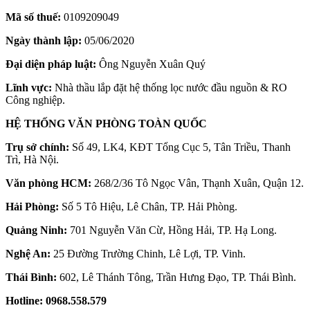
Mã số thuế:
0109209049
Ngày thành lập:
05/06/2020
Đại diện pháp luật:
Ông Nguyễn Xuân Quý
Lĩnh vực:
Nhà thầu lắp đặt hệ thống lọc nước đầu nguồn & RO
Công nghiệp.
HỆ THỐNG VĂN PHÒNG TOÀN QUỐC
Trụ sở chính:
Số 49, LK4, KĐT Tổng Cục 5, Tân Triều, Thanh
Trì, Hà Nội.
Văn phòng HCM:
268/2/36 Tô Ngọc Vân, Thạnh Xuân, Quận 12.
Hải Phòng:
Số 5 Tô Hiệu, Lê Chân, TP. Hải Phòng.
Quảng Ninh:
701 Nguyễn Văn Cừ, Hồng Hải, TP. Hạ Long.
Nghệ An:
25 Đường Trường Chinh, Lê Lợi, TP. Vinh.
Thái Bình:
602, Lê Thánh Tông, Trần Hưng Đạo, TP. Thái Bình.
Hotline:
0968.558.579