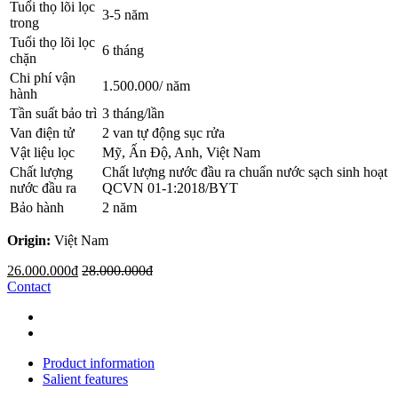
Tuổi thọ lõi lọc
3-5 năm
trong
Tuổi thọ lõi lọc
6 tháng
chặn
Chi phí vận
1.500.000/ năm
hành
Tần suất bảo trì
3 tháng/lần
Van điện tử
2 van tự động sục rửa
Vật liệu lọc
Mỹ, Ấn Độ, Anh, Việt Nam
Chất lượng
Chất lượng nước đầu ra chuẩn nước sạch sinh hoạt
nước đầu ra
QCVN 01-1:2018/BYT
Bảo hành
2 năm
Origin:
Việt Nam
26.000.000đ
28.000.000đ
Contact
Product information
Salient features