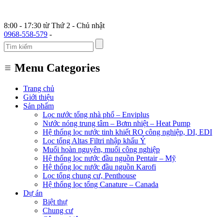
8:00 - 17:30 từ Thứ 2 - Chủ nhật
0968-558-579
-
Menu Categories
Trang chủ
Giới thiệu
Sản phẩm
Lọc nước tổng nhà phố – Enviplus
Nước nóng trung tâm – Bơm nhiệt – Heat Pump
Hệ thống lọc nước tinh khiết RO công nghiệp, DI, EDI
Lọc tổng Altas Filtri nhập khẩu Ý
Muối hoàn nguyên, muối công nghiệp
Hệ thống lọc nước đầu nguồn Pentair – Mỹ
Hệ thống lọc nước đầu nguồn Karofi
Lọc tổng chung cư, Penthouse
Hệ thống lọc tổng Canature – Canada
Dự án
Biệt thự
Chung cư