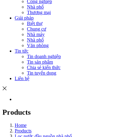
Công nghiệp
Nhà phố
Thương mại
Giải pháp
Biệt thự
Chung cư
Nhà máy
Nhà phố
Văn phòng
Tin tức
Tin doanh nghiệp
Tin sản phẩm
Chia sẻ kiến thức
Tin tuyển dụng
Liên hệ
Products
Home
Products
Lọc nước đầu nguồn nhà phố