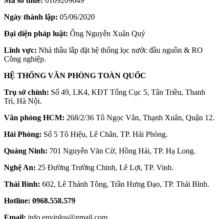
Mã số thuế:
0109209049
Ngày thành lập:
05/06/2020
Đại diện pháp luật:
Ông Nguyễn Xuân Quý
Lĩnh vực:
Nhà thầu lắp đặt hệ thống lọc nước đầu nguồn & RO
Công nghiệp.
HỆ THỐNG VĂN PHÒNG TOÀN QUỐC
Trụ sở chính:
Số 49, LK4, KĐT Tổng Cục 5, Tân Triều, Thanh
Trì, Hà Nội.
Văn phòng HCM:
268/2/36 Tô Ngọc Vân, Thạnh Xuân, Quận 12.
Hải Phòng:
Số 5 Tô Hiệu, Lê Chân, TP. Hải Phòng.
Quảng Ninh:
701 Nguyễn Văn Cừ, Hồng Hải, TP. Hạ Long.
Nghệ An:
25 Đường Trường Chinh, Lê Lợi, TP. Vinh.
Thái Bình:
602, Lê Thánh Tông, Trần Hưng Đạo, TP. Thái Bình.
Hotline:
0968.558.579
Email:
info.enviplus@gmail.com