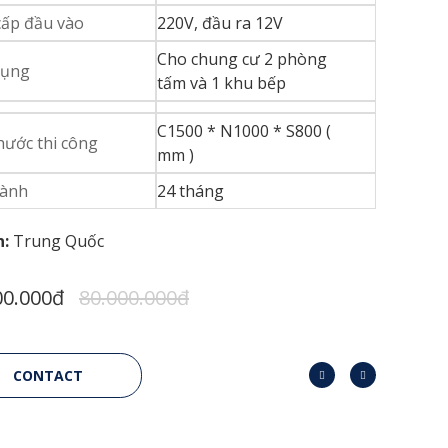
cấp đầu vào
220V, đầu ra 12V
Cho chung cư 2 phòng
dụng
tấm và 1 khu bếp
C1500 * N1000 * S800 (
thước thi công
mm )
hành
24 tháng
n:
Trung Quốc
00.000đ
80.000.000đ
CONTACT