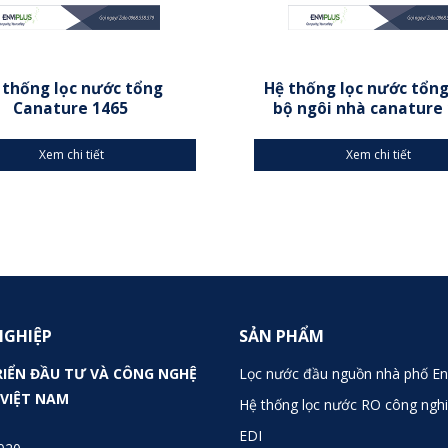
 thống lọc nước tổng
Hệ thống lọc nước tổn
Canature 1465
bộ ngôi nhà canature
Xem chi tiết
Xem chi tiết
NGHIỆP
SẢN PHẨM
RIỂN ĐẦU TƯ VÀ CÔNG NGHỆ
Lọc nước đầu nguồn nhà phố En
 VIỆT NAM
Hệ thống lọc nước RO công nghi
EDI