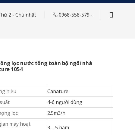
Thứ 2 - Chủ nhật
0968-558-579
-
ống lọc nước tổng toàn bộ ngôi nhà
ture 1054
g hiệu
Canature
suất
4-6 người dùng
ượng lọc
2.5m3/h
gian máy hoạt
3 – 5 năm