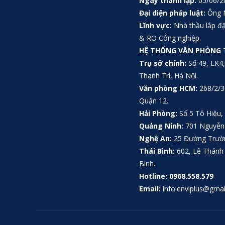
Ngày thành lập:
05/06/2
Đại diện pháp luật:
Ông 
Lĩnh vực:
Nhà thầu lắp đặ
& RO Công nghiệp.
HỆ THỐNG VĂN PHÒNG
Trụ sở chính:
Số 49, LK4,
Thanh Trì, Hà Nội.
Văn phòng HCM:
268/2/3
Quận 12.
Hải Phòng:
Số 5 Tô Hiệu, 
Quảng Ninh:
701 Nguyễn 
Nghệ An:
25 Đường Trường
Thái Bình:
602, Lê Thánh 
Bình.
Hotline:
0968.558.579
Email:
info.enviplus@gma