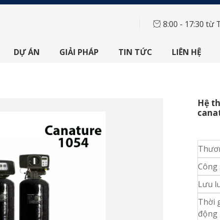
8:00 - 17:30 từ 
DỰ ÁN
GIẢI PHÁP
TIN TỨC
LIÊN HỆ
Hệ th
cana
Thươn
Công 
Lưu l
Thời 
động