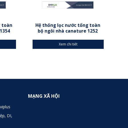
g toàn
Hệ thống lọc nước tổng toàn
H
 1354
bộ ngôi nhà canature 1252
Xem chi tiết
MẠNG XÃ HỘI
viplus
ệp, DI,