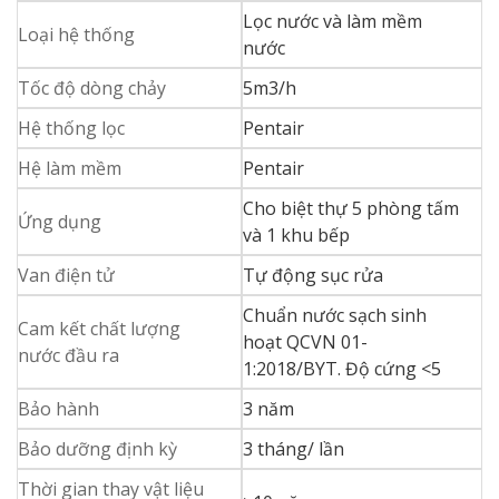
Lọc nước và làm mềm
Loại hệ thống
nước
Tốc độ dòng chảy
5m3/h
Hệ thống lọc
Pentair
Hệ làm mềm
Pentair
Cho biệt thự 5 phòng tấm
Ứng dụng
và 1 khu bếp
Van điện tử
Tự động sục rửa
Chuẩn nước sạch sinh
Cam kết chất lượng
hoạt QCVN 01-
nước đầu ra
1:2018/BYT. Độ cứng <5
Bảo hành
3 năm
Bảo dưỡng định kỳ
3 tháng/ lần
Thời gian thay vật liệu