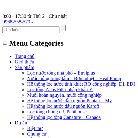
8:00 - 17:30 từ Thứ 2 - Chủ nhật
0968-558-579
-
Menu Categories
Trang chủ
Giới thiệu
Sản phẩm
Lọc nước tổng nhà phố – Enviplus
Nước nóng trung tâm – Bơm nhiệt – Heat Pump
Hệ thống lọc nước tinh khiết RO công nghiệp, DI, EDI
Lọc tổng Altas Filtri nhập khẩu Ý
Muối hoàn nguyên, muối công nghiệp
Hệ thống lọc nước đầu nguồn Pentair – Mỹ
Hệ thống lọc nước đầu nguồn Karofi
Lọc tổng chung cư, Penthouse
Hệ thống lọc tổng Canature – Canada
Dự án
Biệt thự
Chung cư