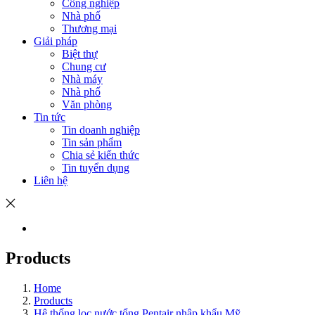
Công nghiệp
Nhà phố
Thương mại
Giải pháp
Biệt thự
Chung cư
Nhà máy
Nhà phố
Văn phòng
Tin tức
Tin doanh nghiệp
Tin sản phẩm
Chia sẻ kiến thức
Tin tuyển dụng
Liên hệ
Products
Home
Products
Hệ thống lọc nước tổng Pentair nhập khẩu Mỹ