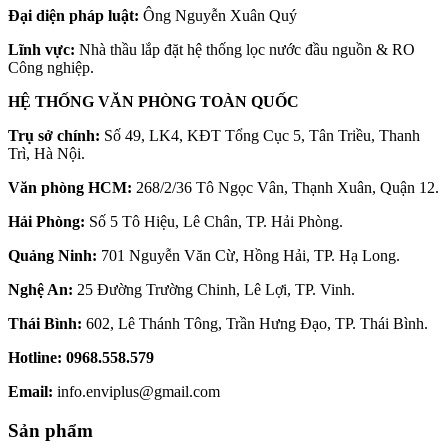
Đại diện pháp luật:
Ông Nguyễn Xuân Quý
Lĩnh vực:
Nhà thầu lắp đặt hệ thống lọc nước đầu nguồn & RO
Công nghiệp.
HỆ THỐNG VĂN PHÒNG TOÀN QUỐC
Trụ sở chính:
Số 49, LK4, KĐT Tổng Cục 5, Tân Triều, Thanh
Trì, Hà Nội.
Văn phòng HCM:
268/2/36 Tô Ngọc Vân, Thạnh Xuân, Quận 12.
Hải Phòng:
Số 5 Tô Hiệu, Lê Chân, TP. Hải Phòng.
Quảng Ninh:
701 Nguyễn Văn Cừ, Hồng Hải, TP. Hạ Long.
Nghệ An:
25 Đường Trường Chinh, Lê Lợi, TP. Vinh.
Thái Bình:
602, Lê Thánh Tông, Trần Hưng Đạo, TP. Thái Bình.
Hotline:
0968.558.579
Email:
info.enviplus@gmail.com
Sản phẩm