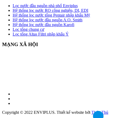
Lọc nước đầu nguồn nhà phố Enviplus
Hệ thống lọc nước RO công nghiệp, DI, EDI
Hệ thống lọc nước tổng Pentair nhập khẩu Mỹ
Hệ thống lọc nước đầu nguồn A.O. Smith
Hệ thống lọc nước đầu nguồn Karofi
Lọc tổng chung cư
Lọc tổng Altas Filtri nhập khẩu Ý
MẠNG XÃ HỘI
Copyright © 2022 ENVIPLUS.
Thiết kế website
bởi
Thủy Thủ