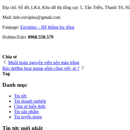
Địa chỉ: Số 49, LK4, Khu đô thị tổng cục 5, Tân Triều, Thanh Trì, H
Mail: info.enviplus@gmail.com
Fanpage:
Enviplus – Hệ thống lọc tổng
Holtine/Zalo:
0968.558.579
Chia sẻ
Muối hoàn nguyên viên nén màu trắng
Bảo dưỡng heat pump gồm công việc gì ?
Tag
Danh mục
Tin tức
Tin doanh nghiệp
Chia sẻ kiến thức
Tin sản phẩm
Tin tuyển dụng
Tin tức mới nhất