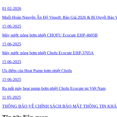
01
02-2026
Muối Hoàn Nguyên Ấn Độ Vissoft: Báo Giá 2026 & Bí Quyết Bảo 
15
06-2025
Máy nước nóng bơm nhiệt CHOFU Ecocute EHP-4605B
15
06-2025
Máy nước nóng bơm nhiệt Chofu Ecocute EHP-3705A
15
06-2025
Ưu điểm của Heat Pump bơm nhiệt Chofu
15
06-2025
Ra mắt máy heat pump bơm nhiệt Chofu Ecocute tại Việt Nam
11
05-2025
THÔNG BÁO VỀ CHÍNH SÁCH BẢO MẬT THÔNG TIN KH