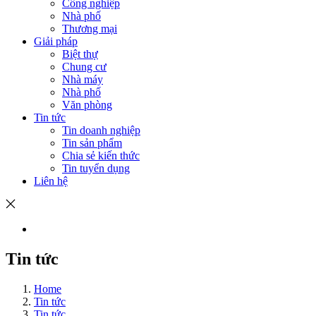
Công nghiệp
Nhà phố
Thương mại
Giải pháp
Biệt thự
Chung cư
Nhà máy
Nhà phố
Văn phòng
Tin tức
Tin doanh nghiệp
Tin sản phẩm
Chia sẻ kiến thức
Tin tuyển dụng
Liên hệ
Tin tức
Home
Tin tức
Tin tức