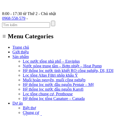
8:00 - 17:30 từ Thứ 2 - Chủ nhật
0968-558-579
-
Menu Categories
Trang chủ
Giới thiệu
Sản phẩm
Lọc nước tổng nhà phố – Enviplus
Nước nóng trung tâm – Bơm nhiệt – Heat Pump
Hệ thống lọc nước tinh khiết RO công nghiệp, DI, EDI
Lọc tổng Altas Filtri nhập khẩu Ý
Muối hoàn nguyên, muối công nghiệp
Hệ thống lọc nước đầu nguồn Pentair – Mỹ
Hệ thống lọc nước đầu nguồn Karofi
Lọc tổng chung cư, Penthouse
Hệ thống lọc tổng Canature – Canada
Dự án
Biệt thự
Chung cư