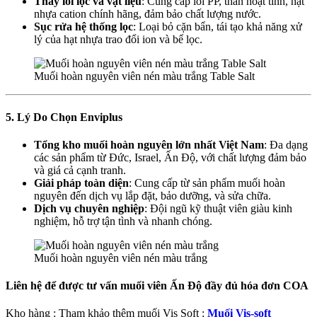
Thay lõi lọc và vật liệu
: Cung cấp lõi PP, than hoạt tính, hạt
nhựa cation chính hãng, đảm bảo chất lượng nước.
Sục rửa hệ thống lọc
: Loại bỏ cặn bẩn, tái tạo khả năng xử
lý của hạt nhựa trao đổi ion và bể lọc.
Muối hoàn nguyên viên nén màu trắng Table Salt
5. Lý Do Chọn Enviplus
Tổng kho muối hoàn nguyên lớn nhất Việt Nam
: Đa dạng
các sản phẩm từ Đức, Israel, Ấn Độ, với chất lượng đảm bảo
và giá cả cạnh tranh.
Giải pháp toàn diện
: Cung cấp từ sản phẩm muối hoàn
nguyên đến dịch vụ lắp đặt, bảo dưỡng, và sửa chữa.
Dịch vụ chuyên nghiệp
: Đội ngũ kỹ thuật viên giàu kinh
nghiệm, hỗ trợ tận tình và nhanh chóng.
Muối hoàn nguyên viên nén màu trắng
Liên hệ để được tư vấn muối viên Ấn Độ đầy đủ hóa đơn COA
Kho hàng : Tham khảo thêm muối Vis Soft :
Muối Vis-soft