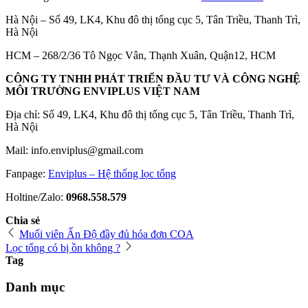
Hà Nội – Số 49, LK4, Khu đô thị tổng cục 5, Tân Triều, Thanh Trì,
Hà Nội
HCM – 268/2/36 Tô Ngọc Vân, Thạnh Xuân, Quận12, HCM
CÔNG TY TNHH PHÁT TRIỂN ĐẦU TƯ VÀ CÔNG NGHỆ
MÔI TRƯỜNG ENVIPLUS VIỆT NAM
Địa chỉ: Số 49, LK4, Khu đô thị tổng cục 5, Tân Triều, Thanh Trì,
Hà Nội
Mail: info.enviplus@gmail.com
Fanpage:
Enviplus – Hệ thống lọc tổng
Holtine/Zalo:
0968.558.579
Chia sẻ
Muối viên Ấn Độ đầy đủ hóa đơn COA
Lọc tổng có bị ồn không ?
Tag
Danh mục