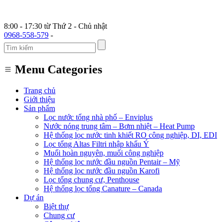
8:00 - 17:30 từ Thứ 2 - Chủ nhật
0968-558-579
-
Menu Categories
Trang chủ
Giới thiệu
Sản phẩm
Lọc nước tổng nhà phố – Enviplus
Nước nóng trung tâm – Bơm nhiệt – Heat Pump
Hệ thống lọc nước tinh khiết RO công nghiệp, DI, EDI
Lọc tổng Altas Filtri nhập khẩu Ý
Muối hoàn nguyên, muối công nghiệp
Hệ thống lọc nước đầu nguồn Pentair – Mỹ
Hệ thống lọc nước đầu nguồn Karofi
Lọc tổng chung cư, Penthouse
Hệ thống lọc tổng Canature – Canada
Dự án
Biệt thự
Chung cư