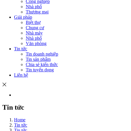
Công nghiệp
Nhà phố
Thương mại
Giải pháp
Biệt thự
Chung cư
Nhà máy
Nhà phố
Văn phòng
Tin tức
Tin doanh nghiệp
Tin sản phẩm
Chia sẻ kiến thức
Tin tuyển dụng
Liên hệ
Tin tức
Home
Tin tức
Tin tức