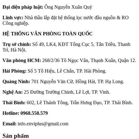
Đại diện pháp luật:
Ông Nguyễn Xuân Quý
Lĩnh vực:
Nhà thầu lắp đặt hệ thống lọc nước đầu nguồn & RO
Công nghiệp.
HỆ THỐNG VĂN PHÒNG TOÀN QUỐC
Trụ sở chính:
Số 49, LK4, KĐT Tổng Cục 5, Tân Triều, Thanh
Trì, Hà Nội.
Văn phòng HCM:
268/2/36 Tô Ngọc Vân, Thạnh Xuân, Quận 12.
Hải Phòng:
Số 5 Tô Hiệu, Lê Chân, TP. Hải Phòng.
Quảng Ninh:
701 Nguyễn Văn Cừ, Hồng Hải, TP. Hạ Long.
Nghệ An:
25 Đường Trường Chinh, Lê Lợi, TP. Vinh.
Thái Bình:
602, Lê Thánh Tông, Trần Hưng Đạo, TP. Thái Bình.
Hotline:
0968.558.579
Email:
info.enviplus@gmail.com
Sản phẩm