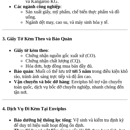
và Kangaroo KG.
Các ngành công nghiệp
:
Sản xuất giấy, mỹ phẩm, chế biến thực phẩm và đồ
uống.
Ngành dệt may, cao su, và máy sinh hóa y tế.
3. Giấy Tờ Kèm Theo và Bảo Quản
Giấy tờ kèm theo
:
Chứng nhận nguồn gốc xuất xứ (CO).
Chứng nhận chất lượng (CQ).
Hóa đơn, hợp đồng mua bán đầy đủ.
Bảo quản
: Muối có thể lưu trữ
tới 5 năm
trong điều kiện khô
ráo, tránh ánh sáng trực tiếp và độ ẩm cao.
Vận chuyển và bốc dỡ hàng
: Enviplus hỗ trợ vận chuyển
toàn quốc, dịch vụ bốc dỡ chuyên nghiệp, nhanh chóng đến
tận nơi.
4. Dịch Vụ Đi Kèm Tại Enviplus
Bảo dưỡng hệ thống lọc tổng
: Vệ sinh và kiểm tra định kỳ
để duy trì hiệu suất hoạt động ổn định.