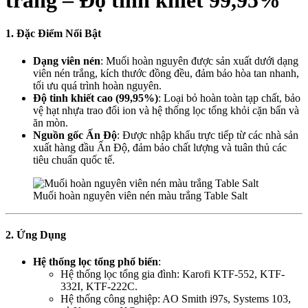
1. Đặc Điểm Nổi Bật
Dạng viên nén
: Muối hoàn nguyên được sản xuất dưới dạng
viên nén trắng, kích thước đồng đều, đảm bảo hòa tan nhanh,
tối ưu quá trình hoàn nguyên.
Độ tinh khiết cao (99,95%)
: Loại bỏ hoàn toàn tạp chất, bảo
vệ hạt nhựa trao đổi ion và hệ thống lọc tổng khỏi cặn bẩn và
ăn mòn.
Nguồn gốc Ấn Độ
: Được nhập khẩu trực tiếp từ các nhà sản
xuất hàng đầu Ấn Độ, đảm bảo chất lượng và tuân thủ các
tiêu chuẩn quốc tế.
Muối hoàn nguyên viên nén màu trắng Table Salt
2. Ứng Dụng
Hệ thống lọc tổng phổ biến
:
Hệ thống lọc tổng gia đình: Karofi KTF-552, KTF-
332I, KTF-222C.
Hệ thống công nghiệp: AO Smith i97s, Systems 103,