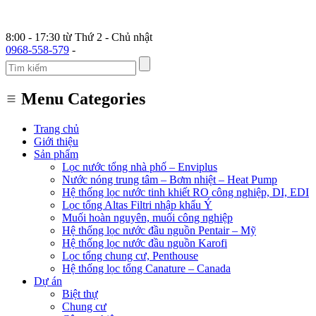
8:00 - 17:30 từ Thứ 2 - Chủ nhật
0968-558-579
-
Menu Categories
Trang chủ
Giới thiệu
Sản phẩm
Lọc nước tổng nhà phố – Enviplus
Nước nóng trung tâm – Bơm nhiệt – Heat Pump
Hệ thống lọc nước tinh khiết RO công nghiệp, DI, EDI
Lọc tổng Altas Filtri nhập khẩu Ý
Muối hoàn nguyên, muối công nghiệp
Hệ thống lọc nước đầu nguồn Pentair – Mỹ
Hệ thống lọc nước đầu nguồn Karofi
Lọc tổng chung cư, Penthouse
Hệ thống lọc tổng Canature – Canada
Dự án
Biệt thự
Chung cư