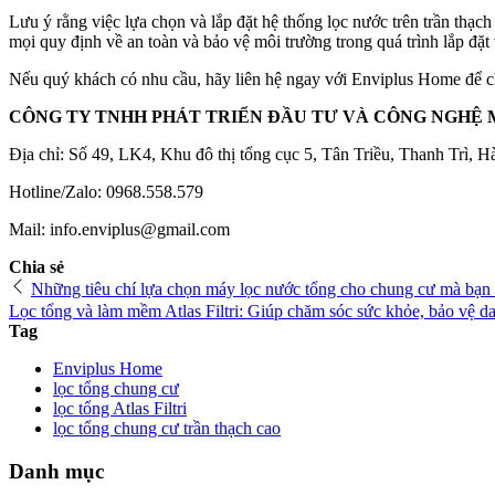
Lưu ý rằng việc lựa chọn và lắp đặt hệ thống lọc nước trên trần thạc
mọi quy định về an toàn và bảo vệ môi trường trong quá trình lắp đặt
Nếu quý khách có nhu cầu, hãy liên hệ ngay với Enviplus Home để ch
CÔNG TY TNHH PHÁT TRIỂN ĐẦU TƯ VÀ CÔNG NGHỆ 
Địa chỉ: Số 49, LK4, Khu đô thị tổng cục 5, Tân Triều, Thanh Trì, H
Hotline/Zalo: 0968.558.579
Mail: info.enviplus@gmail.com
Chia sẻ
Những tiêu chí lựa chọn máy lọc nước tổng cho chung cư mà bạn 
Lọc tổng và làm mềm Atlas Filtri: Giúp chăm sóc sức khỏe, bảo vệ da
Tag
Enviplus Home
lọc tổng chung cư
lọc tổng Atlas Filtri
lọc tổng chung cư trần thạch cao
Danh mục