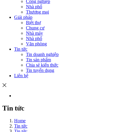
Công nghiệp
Nhà phố
Thương mại
Giải pháp
Biệt thự
Chung cư
Nhà máy
Nhà phố
Văn phòng
Tin tức
Tin doanh nghiệp
Tin sản phẩm
Chia sẻ kiến thức
Tin tuyển dụng
Liên hệ
Tin tức
Home
Tin tức
Tin tức