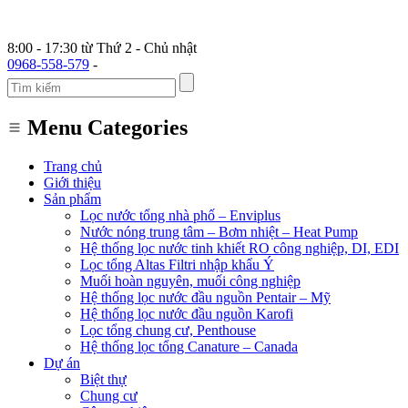
8:00 - 17:30 từ Thứ 2 - Chủ nhật
0968-558-579
-
Menu Categories
Trang chủ
Giới thiệu
Sản phẩm
Lọc nước tổng nhà phố – Enviplus
Nước nóng trung tâm – Bơm nhiệt – Heat Pump
Hệ thống lọc nước tinh khiết RO công nghiệp, DI, EDI
Lọc tổng Altas Filtri nhập khẩu Ý
Muối hoàn nguyên, muối công nghiệp
Hệ thống lọc nước đầu nguồn Pentair – Mỹ
Hệ thống lọc nước đầu nguồn Karofi
Lọc tổng chung cư, Penthouse
Hệ thống lọc tổng Canature – Canada
Dự án
Biệt thự
Chung cư