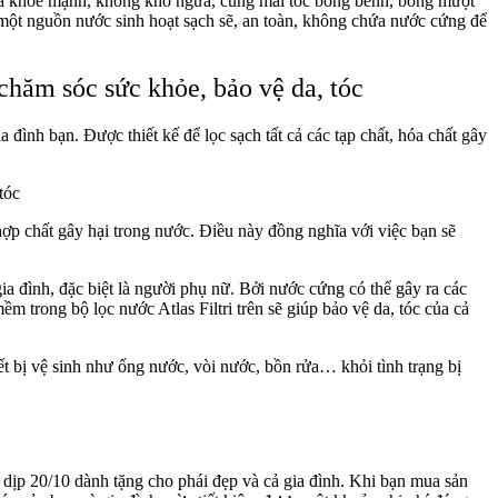
àn da khỏe mạnh, không khô ngứa, cùng mái tóc bồng bềnh, bóng mượt
o một nguồn nước sinh hoạt sạch sẽ, an toàn, không chứa nước cứng để
chăm sóc sức khỏe, bảo vệ da, tóc
 đình bạn. Được thiết kế để lọc sạch tất cả các tạp chất, hóa chất gây
 hợp chất gây hại trong nước. Điều này đồng nghĩa với việc bạn sẽ
a đình, đặc biệt là người phụ nữ. Bởi nước cứng có thể gây ra các
m trong bộ lọc nước Atlas Filtri trên sẽ giúp bảo vệ da, tóc của cả
ết bị vệ sinh như ống nước, vòi nước, bồn rửa… khỏi tình trạng bị
dịp 20/10 dành tặng cho phái đẹp và cả gia đình. Khi bạn mua sản