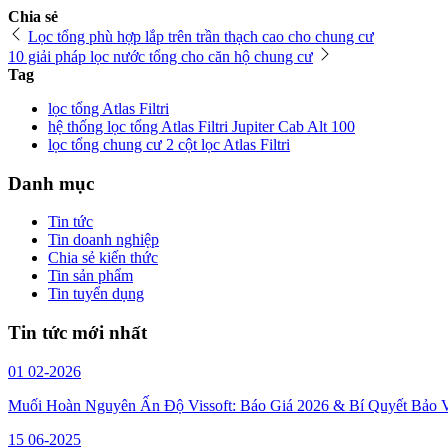
Chia sẻ
Lọc tổng phù hợp lắp trên trần thạch cao cho chung cư
10 giải pháp lọc nước tổng cho căn hộ chung cư
Tag
lọc tổng Atlas Filtri
hệ thống lọc tổng Atlas Filtri Jupiter Cab Alt 100
lọc tổng chung cư 2 cột lọc Atlas Filtri
Danh mục
Tin tức
Tin doanh nghiệp
Chia sẻ kiến thức
Tin sản phẩm
Tin tuyển dụng
Tin tức mới nhất
01
02-2026
Muối Hoàn Nguyên Ấn Độ Vissoft: Báo Giá 2026 & Bí Quyết Bảo 
15
06-2025