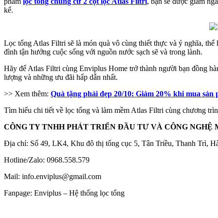
phẩm
lọc tổng chung cư 2 cột lọc Atlas Filtri
, bạn sẽ được giảm nga
kể.
Lọc tổng Atlas Filtri sẽ là món quà vô cùng thiết thực và ý nghĩa, th
đình tận hưởng cuộc sống với nguồn nước sạch sẽ và trong lành.
Hãy để Atlas Filtri cùng Enviplus Home trở thành người bạn đồng hà
lượng và những ưu đãi hấp dẫn nhất.
>> Xem thêm:
Quà tặng phái đẹp 20/10: Giảm 20% khi mua sản phẩ
Tìm hiểu chi tiết về lọc tổng và làm mềm Atlas Filtri cùng chương trì
CÔNG TY TNHH PHÁT TRIỂN ĐẦU TƯ VÀ CÔNG NGHỆ 
Địa chỉ: Số 49, LK4, Khu đô thị tổng cục 5, Tân Triều, Thanh Trì, H
Hotline/Zalo: 0968.558.579
Mail: info.enviplus@gmail.com
Fanpage: Enviplus – Hệ thống lọc tổng