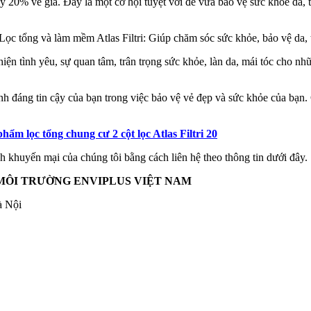
y 20% về giá. Đây là một cơ hội tuyệt vời để vừa bảo vệ sức khỏe da, 
ể hiện tình yêu, sự quan tâm, trân trọng sức khỏe, làn da, mái tóc cho
nh đáng tin cậy của bạn trong việc bảo vệ vẻ đẹp và sức khỏe của bạ
m lọc tổng chung cư 2 cột lọc Atlas Filtri 20
nh khuyến mại của chúng tôi bằng cách liên hệ theo thông tin dưới đây.
MÔI TRƯỜNG ENVIPLUS VIỆT NAM
à Nội