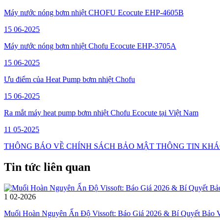
Máy nước nóng bơm nhiệt CHOFU Ecocute EHP-4605B
15
06-2025
Máy nước nóng bơm nhiệt Chofu Ecocute EHP-3705A
15
06-2025
Ưu điểm của Heat Pump bơm nhiệt Chofu
15
06-2025
Ra mắt máy heat pump bơm nhiệt Chofu Ecocute tại Việt Nam
11
05-2025
THÔNG BÁO VỀ CHÍNH SÁCH BẢO MẬT THÔNG TIN KH
Tin tức liên quan
1
02-2026
Muối Hoàn Nguyên Ấn Độ Vissoft: Báo Giá 2026 & Bí Quyết Bảo 