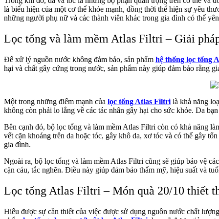
Trong khi đó, da và tóc là những bộ phận quan trọng trên cơ thể và 
là biểu hiện của một cơ thể khỏe mạnh, đồng thời thể hiện sự yêu th
những người phụ nữ và các thành viên khác trong gia đình có thể yê
Lọc tổng và làm mềm Atlas Filtri – Giải phá
Để xử lý nguồn nước không đảm bảo, sản phẩm
hệ thống lọc tổng A
hại và chất gây cứng trong nước, sản phẩm này giúp đảm bảo rằng g
Một trong những điểm mạnh của
lọc tổng Atlas Filtri
là khả năng loạ
không còn phải lo lắng về các tác nhân gây hại cho sức khỏe. Da bạn 
Bên cạnh đó, bộ lọc tổng và làm mềm Atlas Filtri còn có khả năng là
vết cặn khoáng trên da hoặc tóc, gây khô da, xơ tóc và có thể gây tổn
gia đình.
Ngoài ra, bộ lọc tổng và làm mềm Atlas Filtri cũng sẽ giúp bảo vệ cá
cặn cáu, tắc nghẽn. Điều này giúp đảm bảo thẩm mỹ, hiệu suất và tuổi 
Lọc tổng Atlas Filtri – Món quà 20/10 thiết t
Hiểu được sự cần thiết của việc được sử dụng nguồn nước chất lượng