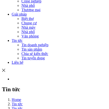
Công nghiệp
Nhà phố
Thương mại
Giải pháp
Biệt thự
Chung cư
Nhà máy
Nhà phố
Văn phòng
Tin tức
Tin doanh nghiệp
Tin sản phẩm
Chia sẻ kiến thức
Tin tuyển dụng
Liên hệ
Tin tức
Home
Tin tức
Tin tức