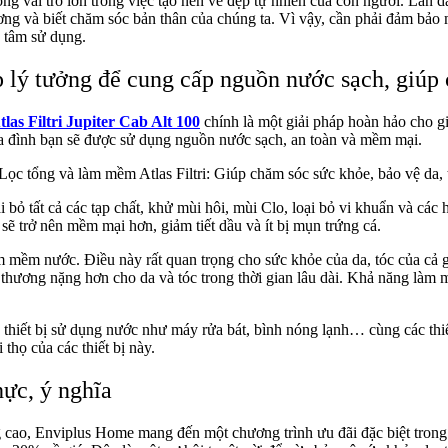
đóng vai trò lớn trong việc tạo nên vẻ đẹp tự nhiên của con người. L
ương và biết chăm sóc bản thân của chúng ta. Vì vậy, cần phải đảm bả
n tâm sử dụng.
p lý tưởng để cung cấp nguồn nước sạch, giúp 
tlas Filtri Jupiter Cab Alt 100
chính là một giải pháp hoàn hảo cho gia
ia đình bạn sẽ được sử dụng nguồn nước sạch, an toàn và mềm mại.
i bỏ tất cả các tạp chất, khử mùi hôi, mùi Clo, loại bỏ vi khuẩn và các
sẽ trở nên mềm mại hơn, giảm tiết dầu và ít bị mụn trứng cá.
m mềm nước. Điều này rất quan trọng cho sức khỏe của da, tóc của cả gi
 thương nặng hơn cho da và tóc trong thời gian lâu dài. Khả năng làm mề
c thiết bị sử dụng nước như máy rửa bát, bình nóng lạnh… cùng các thi
thọ của các thiết bị này.
hực, ý nghĩa
 cao, Enviplus Home mang đến một chương trình ưu đãi đặc biệt trong 