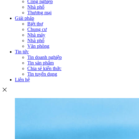
Công nghiệp
Nhà phố
Thương mại
Giải pháp
Biệt thự
Chung cư
Nhà máy
Nhà phố
Văn phòng
Tin tức
Tin doanh nghiệp
Tin sản phẩm
Chia sẻ kiến thức
Tin tuyển dụng
Liên hệ