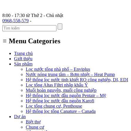
8:00 - 17:30 từ Thứ 2 - Chủ nhật
0968-558-579
-
Menu Categories
Trang chủ
Giới thiệu
Sản phẩm
Lọc nước tổng nhà phố – Enviplus
Nước nóng trung tâm – Bơm nhiệt – Heat Pump
Hệ thống lọc nước tinh khiết RO công nghiệp, DI, EDI
Lọc tổng Altas Filtri nhập khẩu Ý
Muối hoàn nguyên, muối công nghiệp
Hệ thống lọc nước đầu nguồn Pentair – Mỹ
Hệ thống lọc nước đầu nguồn Karofi
Lọc tổng chung cư, Penthouse
Hệ thống lọc tổng Canature – Canada
Dự án
Biệt thự
Chung cư