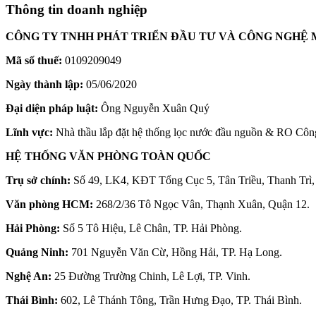
Thông tin doanh nghiệp
CÔNG TY TNHH PHÁT TRIỂN ĐẦU TƯ VÀ CÔNG NGHỆ 
Mã số thuế:
0109209049
Ngày thành lập:
05/06/2020
Đại diện pháp luật:
Ông Nguyễn Xuân Quý
Lĩnh vực:
Nhà thầu lắp đặt hệ thống lọc nước đầu nguồn & RO Côn
HỆ THỐNG VĂN PHÒNG TOÀN QUỐC
Trụ sở chính:
Số 49, LK4, KĐT Tổng Cục 5, Tân Triều, Thanh Trì,
Văn phòng HCM:
268/2/36 Tô Ngọc Vân, Thạnh Xuân, Quận 12.
Hải Phòng:
Số 5 Tô Hiệu, Lê Chân, TP. Hải Phòng.
Quảng Ninh:
701 Nguyễn Văn Cừ, Hồng Hải, TP. Hạ Long.
Nghệ An:
25 Đường Trường Chinh, Lê Lợi, TP. Vinh.
Thái Bình:
602, Lê Thánh Tông, Trần Hưng Đạo, TP. Thái Bình.