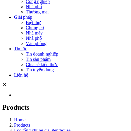
Công nghiệp
Nhà phố
Thương mại
Giải pháp
Biệt thự
Chung cư
Nhà máy
Nhà phố
Văn phòng
Tin tức
Tin doanh nghiệp
Tin sản phẩm
Chia sẻ kiến thức
Tin tuyển dụng
Liên hệ
Products
Home
Products
Lọc tổng chung cư, Penthouse