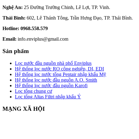
Nghệ An:
25 Đường Trường Chinh, Lê Lợi, TP. Vinh.
Thái Bình:
602, Lê Thánh Tông, Trần Hưng Đạo, TP. Thái Bình.
Hotline:
0968.558.579
Email:
info.enviplus@gmail.com
Sản phẩm
Lọc nước đầu nguồn nhà phố Enviplus
Hệ thống lọc nước RO công nghiệp, DI, EDI
Hệ thống lọc nước tổng Pentair nhập khẩu Mỹ
Hệ thống lọc nước đầu nguồn A.O. Smith
Hệ thống lọc nước đầu nguồn Karofi
Lọc tổng chung cư
Lọc tổng Altas Filtri nhập khẩu Ý
MẠNG XÃ HỘI