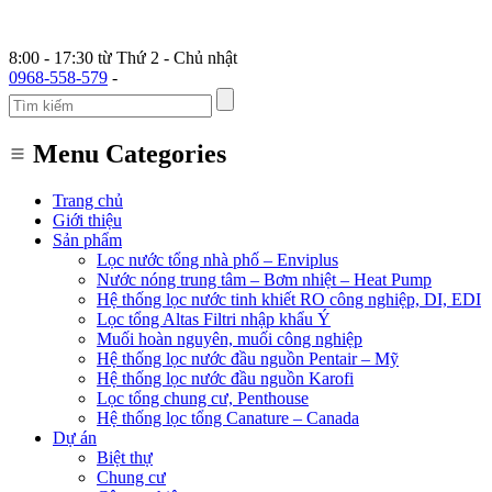
8:00 - 17:30 từ Thứ 2 - Chủ nhật
0968-558-579
-
Menu Categories
Trang chủ
Giới thiệu
Sản phẩm
Lọc nước tổng nhà phố – Enviplus
Nước nóng trung tâm – Bơm nhiệt – Heat Pump
Hệ thống lọc nước tinh khiết RO công nghiệp, DI, EDI
Lọc tổng Altas Filtri nhập khẩu Ý
Muối hoàn nguyên, muối công nghiệp
Hệ thống lọc nước đầu nguồn Pentair – Mỹ
Hệ thống lọc nước đầu nguồn Karofi
Lọc tổng chung cư, Penthouse
Hệ thống lọc tổng Canature – Canada
Dự án
Biệt thự
Chung cư