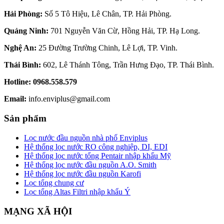
Hải Phòng:
Số 5 Tô Hiệu, Lê Chân, TP. Hải Phòng.
Quảng Ninh:
701 Nguyễn Văn Cừ, Hồng Hải, TP. Hạ Long.
Nghệ An:
25 Đường Trường Chinh, Lê Lợi, TP. Vinh.
Thái Bình:
602, Lê Thánh Tông, Trần Hưng Đạo, TP. Thái Bình.
Hotline:
0968.558.579
Email:
info.enviplus@gmail.com
Sản phẩm
Lọc nước đầu nguồn nhà phố Enviplus
Hệ thống lọc nước RO công nghiệp, DI, EDI
Hệ thống lọc nước tổng Pentair nhập khẩu Mỹ
Hệ thống lọc nước đầu nguồn A.O. Smith
Hệ thống lọc nước đầu nguồn Karofi
Lọc tổng chung cư
Lọc tổng Altas Filtri nhập khẩu Ý
MẠNG XÃ HỘI