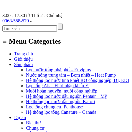
8:00 - 17:30 từ Thứ 2 - Chủ nhật
0968-558-579
-
Menu Categories
Trang chủ
Giới thiệu
Sản phẩm
Lọc nước tổng nhà phố – Enviplus
Nước nóng trung tâm – Bơm nhiệt – Heat Pump
Hệ thống lọc nước tinh khiết RO công nghiệp, DI, EDI
Lọc tổng Altas Filtri nhập khẩu Ý
Muối hoàn nguyên, muối công nghiệp
Hệ thống lọc nước đầu nguồn Pentair – Mỹ
Hệ thống lọc nước đầu nguồn Karofi
Lọc tổng chung cư, Penthouse
Hệ thống lọc tổng Canature – Canada
Dự án
Biệt thự
Chung cư