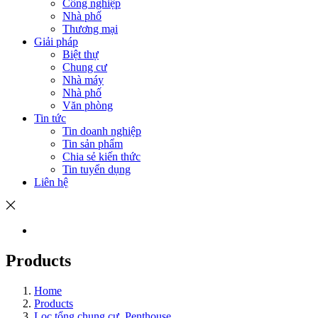
Công nghiệp
Nhà phố
Thương mại
Giải pháp
Biệt thự
Chung cư
Nhà máy
Nhà phố
Văn phòng
Tin tức
Tin doanh nghiệp
Tin sản phẩm
Chia sẻ kiến thức
Tin tuyển dụng
Liên hệ
Products
Home
Products
Lọc tổng chung cư, Penthouse