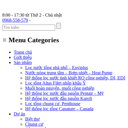
8:00 - 17:30 từ Thứ 2 - Chủ nhật
0968-558-579
-
Menu Categories
Trang chủ
Giới thiệu
Sản phẩm
Lọc nước tổng nhà phố – Enviplus
Nước nóng trung tâm – Bơm nhiệt – Heat Pump
Hệ thống lọc nước tinh khiết RO công nghiệp, DI, EDI
Lọc tổng Altas Filtri nhập khẩu Ý
Muối hoàn nguyên, muối công nghiệp
Hệ thống lọc nước đầu nguồn Pentair – Mỹ
Hệ thống lọc nước đầu nguồn Karofi
Lọc tổng chung cư, Penthouse
Hệ thống lọc tổng Canature – Canada
Dự án
Biệt thự
Chung cư