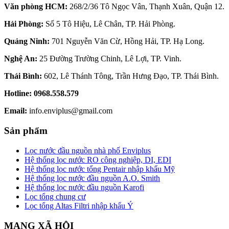
Văn phòng HCM:
268/2/36 Tô Ngọc Vân, Thạnh Xuân, Quận 12.
Hải Phòng:
Số 5 Tô Hiệu, Lê Chân, TP. Hải Phòng.
Quảng Ninh:
701 Nguyễn Văn Cừ, Hồng Hải, TP. Hạ Long.
Nghệ An:
25 Đường Trường Chinh, Lê Lợi, TP. Vinh.
Thái Bình:
602, Lê Thánh Tông, Trần Hưng Đạo, TP. Thái Bình.
Hotline:
0968.558.579
Email:
info.enviplus@gmail.com
Sản phẩm
Lọc nước đầu nguồn nhà phố Enviplus
Hệ thống lọc nước RO công nghiệp, DI, EDI
Hệ thống lọc nước tổng Pentair nhập khẩu Mỹ
Hệ thống lọc nước đầu nguồn A.O. Smith
Hệ thống lọc nước đầu nguồn Karofi
Lọc tổng chung cư
Lọc tổng Altas Filtri nhập khẩu Ý
MẠNG XÃ HỘI