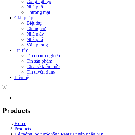
Công nghiệp
Nhà phố
Thương mại
Giải pháp
Biệt thự
Chung cư
Nhà máy
Nhà phố
Văn phòng
Tin tức
Tin doanh nghiệp
Tin sản phẩm
Chia sẻ kiến thức
Tin tuyển dụng
Liên hệ
Products
Home
Products
Hệ thống lọc nước tổng Pentair nhập khẩu Mỹ