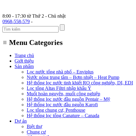
8:00 - 17:30 từ Thứ 2 - Chủ nhật
0968-558-579
-
Menu Categories
Trang chủ
Giới thiệu
Sản phẩm
Lọc nước tổng nhà phố – Enviplus
Nước nóng trung tâm – Bơm nhiệt – Heat Pump
Hệ thống lọc nước tinh khiết RO công nghiệp, DI, EDI
Lọc tổng Altas Filtri nhập khẩu Ý
Muối hoàn nguyên, muối công nghiệp
Hệ thống lọc nước đầu nguồn Pentair – Mỹ
Hệ thống lọc nước đầu nguồn Karofi
Lọc tổng chung cư, Penthouse
Hệ thống lọc tổng Canature – Canada
Dự án
Biệt thự
Chung cư