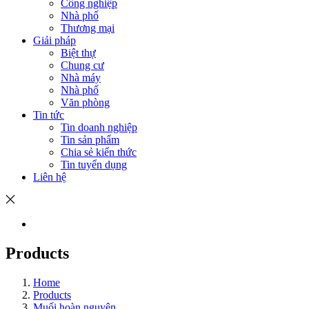
Công nghiệp
Nhà phố
Thương mại
Giải pháp
Biệt thự
Chung cư
Nhà máy
Nhà phố
Văn phòng
Tin tức
Tin doanh nghiệp
Tin sản phẩm
Chia sẻ kiến thức
Tin tuyển dụng
Liên hệ
Products
Home
Products
Muối hoàn nguyên