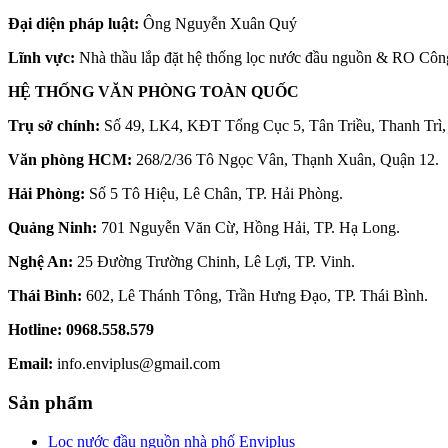
Đại diện pháp luật:
Ông Nguyễn Xuân Quý
Lĩnh vực:
Nhà thầu lắp đặt hệ thống lọc nước đầu nguồn & RO Côn
HỆ THỐNG VĂN PHÒNG TOÀN QUỐC
Trụ sở chính:
Số 49, LK4, KĐT Tổng Cục 5, Tân Triều, Thanh Trì,
Văn phòng HCM:
268/2/36 Tô Ngọc Vân, Thạnh Xuân, Quận 12.
Hải Phòng:
Số 5 Tô Hiệu, Lê Chân, TP. Hải Phòng.
Quảng Ninh:
701 Nguyễn Văn Cừ, Hồng Hải, TP. Hạ Long.
Nghệ An:
25 Đường Trường Chinh, Lê Lợi, TP. Vinh.
Thái Bình:
602, Lê Thánh Tông, Trần Hưng Đạo, TP. Thái Bình.
Hotline:
0968.558.579
Email:
info.enviplus@gmail.com
Sản phẩm
Lọc nước đầu nguồn nhà phố Enviplus