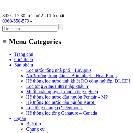
8:00 - 17:30 từ Thứ 2 - Chủ nhật
0968-558-579
-
Menu Categories
Trang chủ
Giới thiệu
Sản phẩm
Lọc nước tổng nhà phố – Enviplus
Nước nóng trung tâm – Bơm nhiệt – Heat Pump
Hệ thống lọc nước tinh khiết RO công nghiệp, DI, EDI
Lọc tổng Altas Filtri nhập khẩu Ý
Muối hoàn nguyên, muối công nghiệp
Hệ thống lọc nước đầu nguồn Pentair – Mỹ
Hệ thống lọc nước đầu nguồn Karofi
Lọc tổng chung cư, Penthouse
Hệ thống lọc tổng Canature – Canada
Dự án
Biệt thự
Chung cư