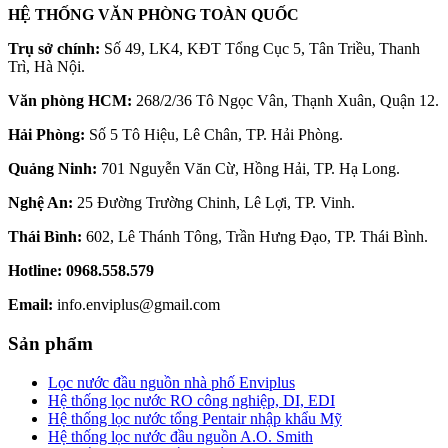
HỆ THỐNG VĂN PHÒNG TOÀN QUỐC
Trụ sở chính:
Số 49, LK4, KĐT Tổng Cục 5, Tân Triều, Thanh
Trì, Hà Nội.
Văn phòng HCM:
268/2/36 Tô Ngọc Vân, Thạnh Xuân, Quận 12.
Hải Phòng:
Số 5 Tô Hiệu, Lê Chân, TP. Hải Phòng.
Quảng Ninh:
701 Nguyễn Văn Cừ, Hồng Hải, TP. Hạ Long.
Nghệ An:
25 Đường Trường Chinh, Lê Lợi, TP. Vinh.
Thái Bình:
602, Lê Thánh Tông, Trần Hưng Đạo, TP. Thái Bình.
Hotline:
0968.558.579
Email:
info.enviplus@gmail.com
Sản phẩm
Lọc nước đầu nguồn nhà phố Enviplus
Hệ thống lọc nước RO công nghiệp, DI, EDI
Hệ thống lọc nước tổng Pentair nhập khẩu Mỹ
Hệ thống lọc nước đầu nguồn A.O. Smith