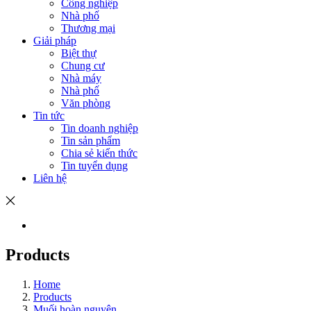
Công nghiệp
Nhà phố
Thương mại
Giải pháp
Biệt thự
Chung cư
Nhà máy
Nhà phố
Văn phòng
Tin tức
Tin doanh nghiệp
Tin sản phẩm
Chia sẻ kiến thức
Tin tuyển dụng
Liên hệ
Products
Home
Products
Muối hoàn nguyên