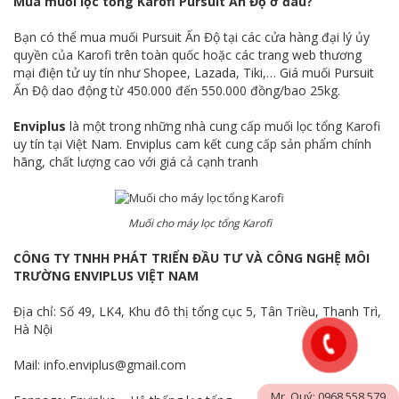
Mua muối lọc tổng Karofi Pursuit Ấn Độ ở đâu?
Bạn có thể mua muối Pursuit Ấn Độ tại các cửa hàng đại lý ủy
quyền của Karofi trên toàn quốc hoặc các trang web thương
mại điện tử uy tín như Shopee, Lazada, Tiki,… Giá muối Pursuit
Ấn Độ dao động từ 450.000 đến 550.000 đồng/bao 25kg.
Enviplus
là một trong những nhà cung cấp muối lọc tổng Karofi
uy tín tại Việt Nam. Enviplus cam kết cung cấp sản phẩm chính
hãng, chất lượng cao với giá cả cạnh tranh
Muối cho máy lọc tổng Karofi
CÔNG TY TNHH PHÁT TRIỂN ĐẦU TƯ VÀ CÔNG NGHỆ MÔI
TRƯỜNG ENVIPLUS VIỆT NAM
Địa chỉ: Số 49, LK4, Khu đô thị tổng cục 5, Tân Triều, Thanh Trì,
Hà Nội
Mail: info.enviplus@gmail.com
Mr. Quý: 0968.558.579