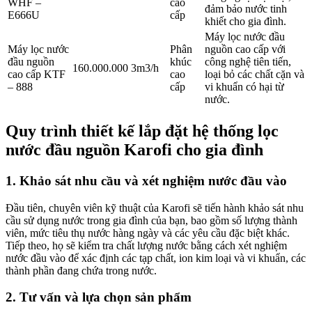
WHF –
cao
đảm bảo nước tinh
E666U
cấp
khiết cho gia đình.
Máy lọc nước đầu
Máy lọc nước
Phân
nguồn cao cấp với
đầu nguồn
khúc
công nghệ tiên tiến,
160.000.000
3m3/h
cao cấp KTF
cao
loại bỏ các chất cặn và
– 888
cấp
vi khuẩn có hại từ
nước.
Quy trình thiết kế lắp đặt hệ thống lọc
nước đầu nguồn Karofi cho gia đình
1. Khảo sát nhu cầu và xét nghiệm nước đầu vào
Đầu tiên, chuyên viên kỹ thuật của Karofi sẽ tiến hành khảo sát nhu
cầu sử dụng nước trong gia đình của bạn, bao gồm số lượng thành
viên, mức tiêu thụ nước hàng ngày và các yêu cầu đặc biệt khác.
Tiếp theo, họ sẽ kiểm tra chất lượng nước bằng cách xét nghiệm
nước đầu vào để xác định các tạp chất, ion kim loại và vi khuẩn, các
thành phần đang chứa trong nước.
2. Tư vấn và lựa chọn sản phẩm