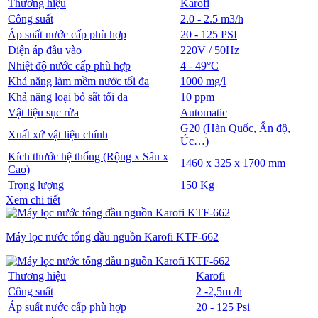
Thương hiệu
Karofi
Công suất
2.0 - 2.5 m3/h
Áp suất nước cấp phù hợp
20 - 125 PSI
Điện áp đầu vào
220V / 50Hz
Nhiệt độ nước cấp phù hợp
4 - 49°C
Khả năng làm mềm nước tối đa
1000 mg/l
Khả năng loại bỏ sắt tối đa
10 ppm
Vật liệu sục rửa
Automatic
G20 (Hàn Quốc, Ấn độ,
Xuất xứ vật liệu chính
Úc…)
Kích thước hệ thống (Rộng x Sâu x
1460 x 325 x 1700 mm
Cao)
Trọng lượng
150 Kg
Xem chi tiết
Máy lọc nước tổng đầu nguồn Karofi KTF-662
Thương hiệu
Karofi
Công suất
2 -2,5m /h
Áp suất nước cấp phù hợp
20 - 125 Psi