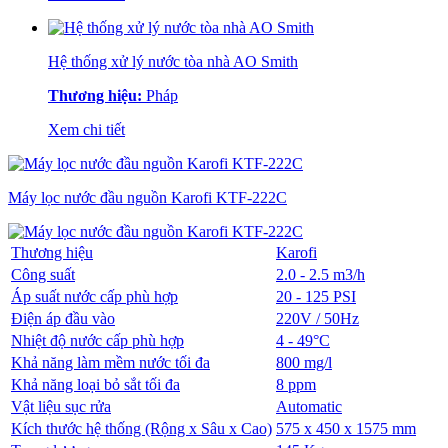
Hệ thống xử lý nước tòa nhà AO Smith
Thương hiệu:
Pháp
Xem chi tiết
Máy lọc nước đầu nguồn Karofi KTF-222C
Thương hiệu
Karofi
Công suất
2.0 - 2.5 m3/h
Áp suất nước cấp phù hợp
20 - 125 PSI
Điện áp đầu vào
220V / 50Hz
Nhiệt độ nước cấp phù hợp
4 - 49°C
Khả năng làm mềm nước tối đa
800 mg/l
Khả năng loại bỏ sắt tối đa
8 ppm
Vật liệu sục rửa
Automatic
Kích thước hệ thống (Rộng x Sâu x Cao)
575 x 450 x 1575 mm