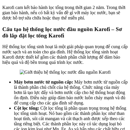
Karofi cam kết bảo hành lọc tổng trong thời gian 2 năm. Trong thời
gian bảo hành, nếu có bất kỳ vấn đề gì với máy lọc nước, bạn sẽ
được hỗ trợ sửa chữa hoặc thay thế miễn phí.
Cấu tạo hệ thống lọc nước đầu nguồn Karofi – Sơ
đồ lắp đặt lọc tổng Karofi
Hệ thống lọc tổng sinh hoạt là một giải pháp quan trọng để cung cấp
nước sạch và an toàn cho gia đình. Hệ thống lọc tổng sinh hoạt
Karofi được thiết kế gồm các thành phần chất lượng để đảm bảo
hiệu quả và độ bền trong quá trình lọc nước.
Máy bơm nước từ nguồn cấp:
Máy bơm nước từ nguồn cấp
là thành phần chủ chốt của hệ thống. Chức năng của máy
bơm là tạo lực đẩy và bơm nước cấp cho hệ thống hoạt động
ổn định. Điều này giúp đảm bảo nước luôn chảy mạnh và đủ
để cung cấp cho các gia đình sử dụng.
Cột lọc tổng:
Cột lọc tổng là phần quan trọng trong hệ thống
lọc tổng sinh hoạt. Nó bao gồm các thành phần lọc như than
hoạt tính, sỏi cát mangan và cát thạch anh được xếp theo các
tầng riêng biệt. Các thành phần lọc này có tác dụng loại bỏ
các ion kim loại như Mn, Fe, As và hấp phụ các chất hữu cơ