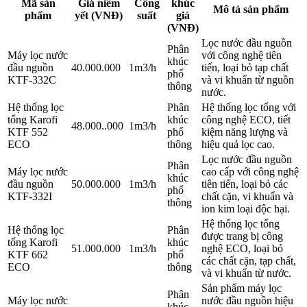
Mã sản
Giá niêm
Công
khúc
Mô tả sản phẩm
phẩm
yết (VNĐ)
suất
giá
(VNĐ)
Lọc nước đầu nguồn
Phân
Máy lọc nước
với công nghệ tiên
khúc
đầu nguồn
40.000.000
1m3/h
tiến, loại bỏ tạp chất
phổ
KTF-332C
và vi khuẩn từ nguồn
thông
nước.
Hệ thống lọc
Phân
Hệ thống lọc tổng với
tổng Karofi
khúc
công nghệ ECO, tiết
48.000..000
1m3/h
KTF 552
phổ
kiệm năng lượng và
ECO
thông
hiệu quả lọc cao.
Lọc nước đầu nguồn
Phân
Máy lọc nước
cao cấp với công nghệ
khúc
đầu nguồn
50.000.000
1m3/h
tiên tiến, loại bỏ các
phổ
KTF-332I
chất cặn, vi khuẩn và
thông
ion kim loại độc hại.
Hệ thống lọc tổng
Hệ thống lọc
Phân
được trang bị công
tổng Karofi
khúc
51.000.000
1m3/h
nghệ ECO, loại bỏ
KTF 662
phổ
các chất cặn, tạp chất,
ECO
thông
và vi khuẩn từ nước.
Sản phẩm máy lọc
Phân
Máy lọc nước
nước đầu nguồn hiệu
khúc