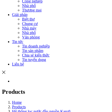
Công nghiệp
Nhà phố
Thương mại
Giải pháp
Biệt thự
Chung cư
Nhà máy
Nhà phố
Văn phòng
Tin tức
Tin doanh nghiệp
Tin sản phẩm
Chia sẻ kiến thức
Tin tuyển dụng
Liên hệ
Products
Home
Products
Hệ thống lọc nước đầu nguồn Karofi