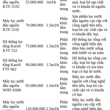
đầu nguồn
55.000.000
1m3/h
quả, loại bỏ tạp chất
tầm
KTF-333C
và vi khuẩn từ nguồn
trung
nước.
Sản phẩm lọc nước
Phân
Máy lọc nước
đầu nguồn cao cấp với
khúc
đầu nguồn
70.000.000
1.5m3/h
công nghệ tiên tiến,
tầm
KTF-333I
loại bỏ các chất cặn và
trung
vi khuẩn độc hại.
Phân
Hệ thống lọc tổng với
Hệ thống lọc
khúc
công nghệ hiện đại,
tổng Karofi
75.000.000
1.5m3/h
tầm
đảm bảo nước uống
KTF 552
trung
tinh khiết và an toàn.
Phân
Hệ thống lọc tổng cao
Hệ thống lọc
khúc
cấp, loại bỏ tạp chất,
tổng Karofi
90.000.000
1.5m3/h
tầm
vi khuẩn và ion kim
FTF 662
trung
loại có hại từ nước.
Máy lọc nước đầu
Phân
Máy lọc nước
nguồn với công nghệ
khúc
đầu nguồn
95.000.000
1.5m3/h
tiên tiến, loại bỏ các
tầm
WHF-E666
chất cặn và vi khuẩn
trung
có hại.
Máy lọc nước đầu
Máy lọc nước
Phân
nguồn cao cấp với
đầu nguồn
khúc
120.000.000
2.5m3/h
công nghệ hiện đại,