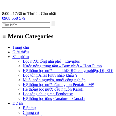
8:00 - 17:30 từ Thứ 2 - Chủ nhật
0968-558-579
-
Menu Categories
Trang chủ
Giới thiệu
Sản phẩm
Lọc nước tổng nhà phố – Enviplus
Nước nóng trung tâm – Bơm nhiệt – Heat Pump
Hệ thống lọc nước tinh khiết RO công nghiệp, DI, EDI
Lọc tổng Altas Filtri nhập khẩu Ý
Muối hoàn nguyên, muối công nghiệp
Hệ thống lọc nước đầu nguồn Pentair – Mỹ
Hệ thống lọc nước đầu nguồn Karofi
Lọc tổng chung cư, Penthouse
Hệ thống lọc tổng Canature – Canada
Dự án
Biệt thự
Chung cư