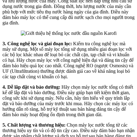
và lưu lượng nước của máy. Công suất lọc nên đáp ứng nhu cầu sử
dụng nước trong gia đình. Đồng thời, lưu lượng nước của máy cần
phù hợp với mức tiêu thụ nước hàng ngày của gia đình. Điều này
đảm bảo máy lọc có thể cung cấp đủ nước sạch cho mọi người trong
gia đình.
3. Công nghệ lọc và giai đoạn lọc:
Kiểm tra công nghệ lọc mà
máy sử dụng. Một số máy lọc tổng sử dụng nhiều giai đoạn lọc với
các bộ lọc khác nhau để loại bỏ các chất cặn, tạp chất và vi khuẩn
có hại. Hãy chọn máy lọc với công nghệ hiện đại và đáng tin cậy để
đảm bảo hiệu quả lọc cao nhất. Công nghệ RO (ngược Osmosis) và
UF (Ultrafiltration) thường được đánh giá cao về khả năng loại bỏ
các tạp chất cùng vi khuẩn có hại.
4. Dễ lắp đặt và bảo dưỡng:
Hãy chọn máy lọc nước tổng có thiết
kế dễ lắp đặt và bảo dưỡng. Điều này giúp bạn tiết kiệm thời gian,
công sức khi sử dụng máy. Nếu cần, hãy tìm hiểu về quy trình lắp
đặt và bảo dưỡng của máy trước khi mua. Hãy chọn các máy lọc có
hướng dẫn rõ ràng, hỗ trợ kỹ thuật sau bán hàng đáng tin cậy để
đảm bảo máy hoạt động ổn định trong thời gian dài.
5. Chất lượng và thương hiệu:
Chọn máy lọc nước tổng từ các
thương hiệu uy tín và có độ tin cậy cao. Điều này đảm bảo bạn nhận
được sản phẩm chất lượng và dịch vụ hỗ trợ sau bán hàng đáng tin