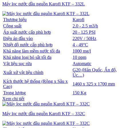
Máy lọc nước đầu nguồn Karofi KTF – 332L
Thương hiệu
Karofi
Công suất
2.0 - 2.5 m3/h
Áp suất nước cấp phù hợp
20 - 125 PSI
Điện áp đầu vào
220V / 50Hz
Nhiệt độ nước cấp phù hợp
4 - 49°C
Khả năng làm mềm nước tối đa
1000 mg/l
Khả năng loại bỏ sắt tối đa
10 ppm
Vật liệu sục rửa
Automatic
G20 (Hàn Quốc, Ấn độ,
Xuất xứ vật liệu chính
Úc…)
Kích thước hệ thống (Rộng x Sâu x
1460 x 325 x 1700 mm
Cao)
Trọng lượng
150 Kg
Xem chi tiết
Máy lọc nước đầu nguồn Karofi KTF – 332C