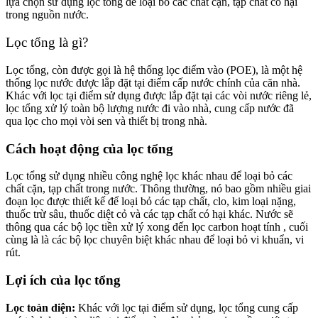
lựa chọn sử dụng lọc tổng để loại bỏ các chất cặn, tạp chất có hại
trong nguồn nước.
Lọc tổng là gì?
Lọc tổng, còn được gọi là hệ thống lọc điểm vào (POE), là một hệ
thống lọc nước được lắp đặt tại điểm cấp nước chính của căn nhà.
Khác với lọc tại điểm sử dụng được lắp đặt tại các vòi nước riêng lẻ,
lọc tổng xử lý toàn bộ lượng nước đi vào nhà, cung cấp nước đã
qua lọc cho mọi vòi sen và thiết bị trong nhà.
Cách hoạt động của lọc tổng
Lọc tổng sử dụng nhiều công nghệ lọc khác nhau để loại bỏ các
chất cặn, tạp chất trong nước. Thông thường, nó bao gồm nhiều giai
đoạn lọc được thiết kế để loại bỏ các tạp chất, clo, kim loại nặng,
thuốc trừ sâu, thuốc diệt cỏ và các tạp chất có hại khác. Nước sẽ
thông qua các bộ lọc tiền xử lý xong đến lọc carbon hoạt tính , cuối
cùng là là các bộ lọc chuyên biệt khác nhau để loại bỏ vi khuẩn, vi
rút.
Lợi ích của lọc tổng
Lọc toàn diện:
Khác với lọc tại điểm sử dụng, lọc tổng cung cấp