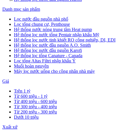
Danh mục sản phẩm
Lọc nước đầu nguồn nhà phố
Lọc tổng chung cư, Penthouse
Hệ thống nước nóng trung tâm Heat pump
Hệ thống lọc nước tổng Pentair nhập khẩu Mỹ
Hệ thống lọc nước tinh khiết RO công nghiệp, DI, EDI
Hệ thống lọc nước đầu nguồn A.O. Smith
Hệ thống lọc nước đầu nguồn Karofi
Hệ thống lọc tổng Canature - Canada
Lọc tổng Altas Filtri nhập khẩu Ý
Muối hoàn nguyên
Máy lọc nước uống cho công nhân nhà máy
Giá
Trên 1 tỷ
Từ 600 triệu - 1 tỷ
Từ 400 triệu - 600 triệu
Từ 300 triệu - 400 triệu
Từ 200 triệu - 300 triệu
Dưới 10 triệu
Xuất xứ