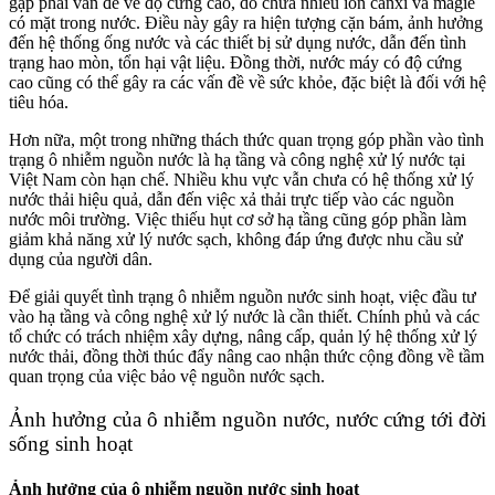
gặp phải vấn đề về độ cứng cao, do chứa nhiều ion canxi và magiê
có mặt trong nước. Điều này gây ra hiện tượng cặn bám, ảnh hưởng
đến hệ thống ống nước và các thiết bị sử dụng nước, dẫn đến tình
trạng hao mòn, tổn hại vật liệu. Đồng thời, nước máy có độ cứng
cao cũng có thể gây ra các vấn đề về sức khỏe, đặc biệt là đối với hệ
tiêu hóa.
Hơn nữa, một trong những thách thức quan trọng góp phần vào tình
trạng ô nhiễm nguồn nước là hạ tầng và công nghệ xử lý nước tại
Việt Nam còn hạn chế. Nhiều khu vực vẫn chưa có hệ thống xử lý
nước thải hiệu quả, dẫn đến việc xả thải trực tiếp vào các nguồn
nước môi trường. Việc thiếu hụt cơ sở hạ tầng cũng góp phần làm
giảm khả năng xử lý nước sạch, không đáp ứng được nhu cầu sử
dụng của người dân.
Để giải quyết tình trạng ô nhiễm nguồn nước sinh hoạt, việc đầu tư
vào hạ tầng và công nghệ xử lý nước là cần thiết. Chính phủ và các
tổ chức có trách nhiệm xây dựng, nâng cấp, quản lý hệ thống xử lý
nước thải, đồng thời thúc đẩy nâng cao nhận thức cộng đồng về tầm
quan trọng của việc bảo vệ nguồn nước sạch.
Ảnh hưởng của ô nhiễm nguồn nước, nước cứng tới đời
sống sinh hoạt
Ảnh hưởng của ô nhiễm nguồn nước sinh hoạt