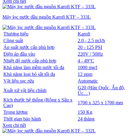
Xem chi tiết
Máy lọc nước đầu nguồn Karofi KTF – 333L
Thương hiệu
Karofi
Công suất
2.0 - 2.5 m3/h
Áp suất nước cấp phù hợp
20 - 125 PSI
Điện áp đầu vào
220V / 50Hz
Nhiệt độ nước cấp phù hợp
4 - 49°C
Khả năng làm mềm nước tối đa
1000 mg/l
Khả năng loại bỏ sắt tối đa
12 ppm
Vật liệu sục rửa
Automatic
G20 (Hàn Quốc, Ấn độ,
Xuất xứ vật liệu chính
Úc…)
Kích thước hệ thống (Rộng x Sâu x
1700 x 325 x 1700 mm
Cao)
Trọng lượng
150 Kg
Thời gian bảo hành
24 tháng
Xem chi tiết