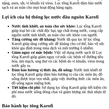
nặng, asen, sắt, vi khuẩn và virus. Lọc tổng Karofi đảm bảo nước
sạch và an toàn cho mọi hoạt động hàng ngày.
Lợi ích của hệ thống lọc nước đầu nguồn Karofi
Nước tinh khiết, an toàn cho sức khỏe:
Lọc tổng Karofi
giúp loại bỏ các chất độc hại, tạp chất trong nước, cung cấp
nguồn nước tinh khiết, an toàn cho sức khỏe con người.
Tăng cường sức đề kháng:
Nước đã qua lọc từ lọc tổng
Karofi giúp tăng cường sức đề kháng cho cơ thể, bảo vệ sức
khỏe gia đình trong mùa dịch và môi trường ô nhiễm.
Giảm nguy cơ mắc bệnh:
Việc sử dụng nước sạch từ Lọc
tổng Karofi giúp giảm nguy cơ mắc các bệnh về đường tiêu
hóa, tim mạch, ung thư và các bệnh do vi khuẩn, virus trong
nước gây ra.
Đảm bảo hương vị thức ăn, đồ uống:
Nước tinh khiết từ
lọc tổng Karofi giúp đảm bảo hương vị của các món ăn, đồ
uống được trọn vẹn nhất, giúp việc thưởng thức các món ăn,
đồ uống ngon miệng hơn.
Tiết kiệm chi phí:
Sử dụng lọc tổng Karofi giúp tiết kiệm chi
phí mua nước uống đóng chai và giảm lượng rác thải nhựa từ
đó.
Bảo hành lọc tổng Karofi