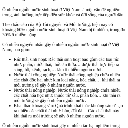
Ô nhiễm nguồn nước sinh hoạt ở Việt Nam là một vấn đề nghiêm
trọng, ảnh hưởng trực tiếp đến sức khỏe và đời sống của người dân.
Theo báo cáo của Bộ Tài nguyên và Môi trường, hiện nay có
khoảng 60% nguồn nước sinh hoạt ở Việt Nam bị ô nhiễm, trong đó
30% ô nhiễm nặng.
Có nhiều nguyên nhân gây ô nhiễm nguồn nước sinh hoạt ở Việt
Nam, bao gồm:
Rác thải sinh hoạt: Rác thải sinh hoạt bao gồm các loại rác
như: phân, nước thải, thức ăn thừa… được thải trực tiếp ra
sông, hồ, kênh, rạch,… làm ô nhiễm nguồn nước.
Nước thải công nghiệp: Nước thải công nghiệp chứa nhiều
các chất độc hại như: kim loại nặng, hóa chất,… khi thải ra
môi trường sẽ gây ô nhiễm nguồn nước.
Nước thải nông nghiệp: Nước thải nông nghiệp chứa nhiều
các chất hóa học như: thuốc trừ sâu, phân bón… khi thải ra
môi trường sẽ gây ô nhiễm nguồn nước.
Khai thác khoáng sản: Quá trình khai thác khoáng sản sẽ tạo
ra nhiều các chất thải như: bùn, đất đá… Các chất thải này
khi thải ra môi trường sẽ gây ô nhiễm nguồn nước.
Ô nhiễm nguồn nước sinh hoạt gây ra nhiều tác hại nghiêm trọng