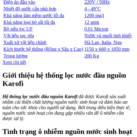
Điện áp đầu vào
220V / 50Hz
Nhiệt độ nước cấp phù hợp
4 - 49°C
Khả năng làm mềm nước tối đa
1200 mg/l
Khả năng loại bỏ sắt tối đa
12 ppm
Bộ siêu lọc UF
0.01 Micron
Vật liệu sục rửa
Nước và muối tinh khiết
Xuất xứ vật liệu chính
Hà Lan, Italia, Nga
Kích thước hệ thống (Rộng x Sâu x Cao)
1150 x 660 x 1850 mm
Trọng lượng
200 Kg
Xem chi tiết
Giới thiệu hệ thống lọc nước đầu nguồn
Karofi
Hệ thống
lọc nước đầu nguồn Karofi
đã được Karofi sản xuất
nhằm cải thiện chất lượng nguồn nước sinh hoạt và đảm bảo an
toàn cho sức khỏe cho người sử dụng. Bởi trong điều kiện thực tế,
nguồn nước sinh hoạt còn đang gặp nhiều vấn đề ô nhiễm cần
được xử lý.
Tình trạng ô nhiễm nguồn nước sinh hoạt