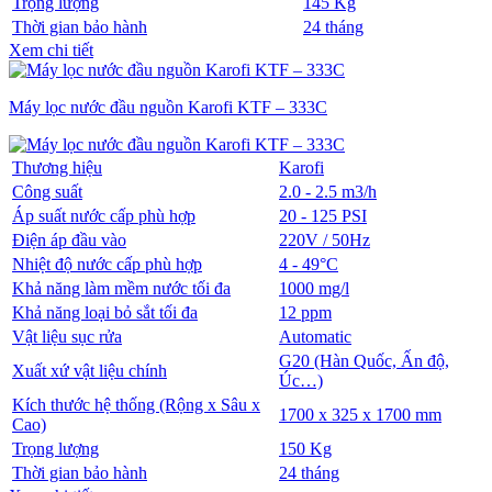
Trọng lượng
145 Kg
Thời gian bảo hành
24 tháng
Xem chi tiết
Máy lọc nước đầu nguồn Karofi KTF – 333C
Thương hiệu
Karofi
Công suất
2.0 - 2.5 m3/h
Áp suất nước cấp phù hợp
20 - 125 PSI
Điện áp đầu vào
220V / 50Hz
Nhiệt độ nước cấp phù hợp
4 - 49°C
Khả năng làm mềm nước tối đa
1000 mg/l
Khả năng loại bỏ sắt tối đa
12 ppm
Vật liệu sục rửa
Automatic
G20 (Hàn Quốc, Ấn độ,
Xuất xứ vật liệu chính
Úc…)
Kích thước hệ thống (Rộng x Sâu x
1700 x 325 x 1700 mm
Cao)
Trọng lượng
150 Kg
Thời gian bảo hành
24 tháng