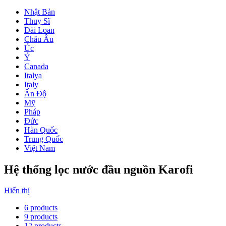
Nhật Bản
Thuỵ Sĩ
Đài Loan
Châu Âu
Úc
Ý
Canada
Italya
Italy
Ấn Độ
Mỹ
Pháp
Đức
Hàn Quốc
Trung Quốc
Việt Nam
Hệ thống lọc nước đầu nguồn Karofi
Hiển thị
6 products
9 products
12 products