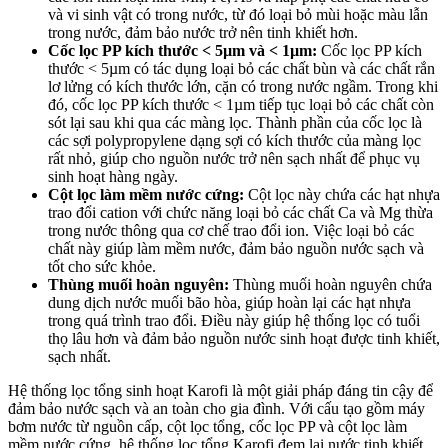
và vi sinh vật có trong nước, từ đó loại bỏ mùi hoặc màu lẫn
trong nước, đảm bảo nước trở nên tinh khiết hơn.
Cốc lọc PP kích thước < 5µm và < 1µm:
Cốc lọc PP kích
thước < 5µm có tác dụng loại bỏ các chất bùn và các chất rắn
lơ lửng có kích thước lớn, cặn có trong nước ngầm. Trong khi
đó, cốc lọc PP kích thước < 1µm tiếp tục loại bỏ các chất còn
sót lại sau khi qua các màng lọc. Thành phần của cốc lọc là
các sợi polypropylene dạng sợi có kích thước của màng lọc
rất nhỏ, giúp cho nguồn nước trở nên sạch nhất để phục vụ
sinh hoạt hàng ngày.
Cột lọc làm mềm nước cứng:
Cột lọc này chứa các hạt nhựa
trao đổi cation với chức năng loại bỏ các chất Ca và Mg thừa
trong nước thông qua cơ chế trao đổi ion. Việc loại bỏ các
chất này giúp làm mềm nước, đảm bảo nguồn nước sạch và
tốt cho sức khỏe.
Thùng muối hoàn nguyên:
Thùng muối hoàn nguyên chứa
dung dịch nước muối bão hòa, giúp hoàn lại các hạt nhựa
trong quá trình trao đổi. Điều này giúp hệ thống lọc có tuổi
thọ lâu hơn và đảm bảo nguồn nước sinh hoạt được tinh khiết,
sạch nhất.
Hệ thống lọc tổng sinh hoạt Karofi là một giải pháp đáng tin cậy để
đảm bảo nước sạch và an toàn cho gia đình. Với cấu tạo gồm máy
bơm nước từ nguồn cấp, cột lọc tổng, cốc lọc PP và cột lọc làm
mềm nước cứng, hệ thống lọc tổng Karofi đem lại nước tinh khiết,