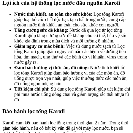
Lợi ích của hệ thống lọc nước đầu nguồn Karofi
Nước tinh khiết, an toàn cho sức khỏe:
Lọc tổng Karofi
giúp loại bỏ các chất độc hại, tạp chất trong nước, cung cấp
nguồn nước tinh khiết, an toàn cho sức khỏe con người.
Tăng cường sức đề kháng:
Nước đã qua lọc từ lọc tổng
Karofi giúp tăng cường sức đề kháng cho cơ thể, bảo vệ sức
khỏe gia đình trong mùa dịch và môi trường ô nhiễm.
Giảm nguy cơ mắc bệnh:
Việc sử dụng nước sạch từ Lọc
tổng Karofi giúp giảm nguy cơ mắc các bệnh về đường tiêu
hóa, tim mạch, ung thư và các bệnh do vi khuẩn, virus trong
nước gây ra.
Đảm bảo hương vị thức ăn, đồ uống:
Nước tinh khiết từ
lọc tổng Karofi giúp đảm bảo hương vị của các món ăn, đồ
uống được trọn vẹn nhất, giúp việc thưởng thức các món ăn,
đồ uống ngon miệng hơn.
Tiết kiệm chi phí:
Sử dụng lọc tổng Karofi giúp tiết kiệm chi
phí mua nước uống đóng chai và giảm lượng rác thải nhựa từ
đó.
Bảo hành lọc tổng Karofi
Karofi cam kết bảo hành lọc tổng trong thời gian 2 năm. Trong thời
gian bảo hành, nếu có bất kỳ vấn đề gì với máy lọc nước, bạn sẽ