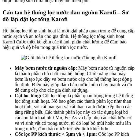
được hỗ trợ sửa chữa hoặc thay thế miễn phí.
Cấu tạo hệ thống lọc nước đầu nguồn Karofi – Sơ
đồ lắp đặt lọc tổng Karofi
Hệ thống lọc tổng sinh hoạt là một giải pháp quan trọng để cung cấp
nước sạch và an toàn cho gia đình. Hệ thống lọc tổng sinh hoạt
Karofi được thiết kế gồm các thành phần chất lượng để đảm bảo
hiệu quả và độ bền trong quá trình lọc nước.
Máy bơm nước từ nguồn cấp:
Máy bơm nước từ nguồn cấp
là thành phần chủ chốt của hệ thống. Chức năng của máy
bơm là tạo lực đẩy và bơm nước cấp cho hệ thống hoạt động
ổn định. Điều này giúp đảm bảo nước luôn chảy mạnh và đủ
để cung cấp cho các gia đình sử dụng.
Cột lọc tổng:
Cột lọc tổng là phần quan trọng trong hệ thống
lọc tổng sinh hoạt. Nó bao gồm các thành phần lọc như than
hoạt tính, sỏi cát mangan và cát thạch anh được xếp theo các
tầng riêng biệt. Các thành phần lọc này có tác dụng loại bỏ
các ion kim loại như Mn, Fe, As và hấp phụ các chất hữu cơ
và vi sinh vật có trong nước, từ đó loại bỏ mùi hoặc màu lẫn
trong nước, đảm bảo nước trở nên tinh khiết hơn.
Cốc lọc PP kích thước < 5µm và < 1µm:
Cốc lọc PP kích