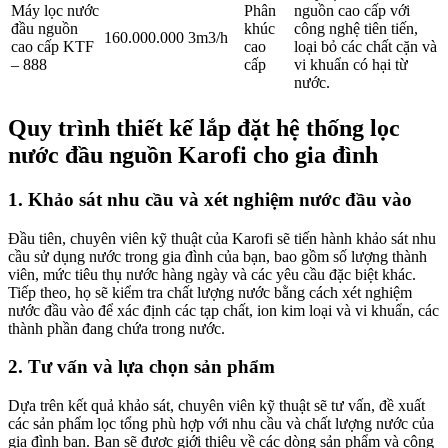
Máy lọc nước
Phân
nguồn cao cấp với
đầu nguồn
khúc
công nghệ tiên tiến,
160.000.000
3m3/h
cao cấp KTF
cao
loại bỏ các chất cặn và
– 888
cấp
vi khuẩn có hại từ
nước.
Quy trình thiết kế lắp đặt hệ thống lọc
nước đầu nguồn Karofi cho gia đình
1. Khảo sát nhu cầu và xét nghiệm nước đầu vào
Đầu tiên, chuyên viên kỹ thuật của Karofi sẽ tiến hành khảo sát nhu
cầu sử dụng nước trong gia đình của bạn, bao gồm số lượng thành
viên, mức tiêu thụ nước hàng ngày và các yêu cầu đặc biệt khác.
Tiếp theo, họ sẽ kiểm tra chất lượng nước bằng cách xét nghiệm
nước đầu vào để xác định các tạp chất, ion kim loại và vi khuẩn, các
thành phần đang chứa trong nước.
2. Tư vấn và lựa chọn sản phẩm
Dựa trên kết quả khảo sát, chuyên viên kỹ thuật sẽ tư vấn, đề xuất
các sản phẩm lọc tổng phù hợp với nhu cầu và chất lượng nước của
gia đình bạn. Bạn sẽ được giới thiệu về các dòng sản phẩm và công