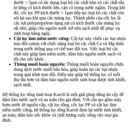
thước < 5µm có tác dụng loại bỏ các chất bùn và các chất rắn
lơ lửng có kích thước lớn, cặn có trong nước ngầm. Trong khi
đó, cốc lọc PP kích thước < 1µm tiếp tục loại bỏ các chất còn
sót lại sau khi qua các màng lọc. Thành phần của cốc lọc là
các sợi polypropylene dạng sợi có kích thước của màng lọc
rất nhỏ, giúp cho nguồn nước trở nên sạch nhất để phục vụ
sinh hoạt hàng ngày.
Cột lọc làm mềm nước cứng:
Cột lọc này chứa các hạt nhựa
trao đổi cation với chức năng loại bỏ các chất Ca và Mg thừa
trong nước thông qua cơ chế trao đổi ion. Việc loại bỏ các
chất này giúp làm mềm nước, đảm bảo nguồn nước sạch và
tốt cho sức khỏe.
Thùng muối hoàn nguyên:
Thùng muối hoàn nguyên chứa
dung dịch nước muối bão hòa, giúp hoàn lại các hạt nhựa
trong quá trình trao đổi. Điều này giúp hệ thống lọc có tuổi
thọ lâu hơn và đảm bảo nguồn nước sinh hoạt được tinh khiết,
sạch nhất.
Hệ thống lọc tổng sinh hoạt Karofi là một giải pháp đáng tin cậy để
đảm bảo nước sạch và an toàn cho gia đình. Với cấu tạo gồm máy
bơm nước từ nguồn cấp, cột lọc tổng, cốc lọc PP và cột lọc làm
mềm nước cứng, hệ thống lọc tổng Karofi đem lại nước tinh khiết,
an toàn, đảm bảo sức khỏe và chất lượng cuộc sống cho mọi gia
đình.