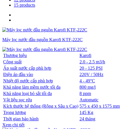
15 products
Máy lọc nước đầu nguồn Karofi KTF-222C
Thương hiệu
Karofi
Công suất
2.0 - 2.5 m3/h
Áp suất nước cấp phù hợp
20 - 125 PSI
Điện áp đầu vào
220V / 50Hz
Nhiệt độ nước cấp phù hợp
4 - 49°C
Khả năng làm mềm nước tối đa
800 mg/l
Khả năng loại bỏ sắt tối đa
8 ppm
Vật liệu sục rửa
Automatic
Kích thước hệ thống (Rộng x Sâu x Cao)
575 x 450 x 1575 mm
Trọng lượng
145 Kg
Thời gian bảo hành
24 tháng
Xem chi tiết