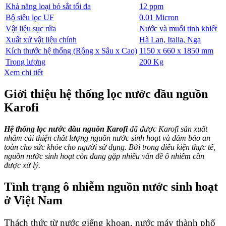
Khả năng loại bỏ sắt tối đa
12 ppm
Bộ siêu lọc UF
0.01 Micron
Vật liệu sục rửa
Nước và muối tinh khiết
Xuất xứ vật liệu chính
Hà Lan, Italia, Nga
Kích thước hệ thống (Rộng x Sâu x Cao)
1150 x 660 x 1850 mm
Trọng lượng
200 Kg
Xem chi tiết
Giới thiệu hệ thống lọc nước đầu nguồn
Karofi
Hệ thống
lọc nước đầu nguồn Karofi
đã được Karofi sản xuất
nhằm cải thiện chất lượng nguồn nước sinh hoạt và đảm bảo an
toàn cho sức khỏe cho người sử dụng. Bởi trong điều kiện thực tế,
nguồn nước sinh hoạt còn đang gặp nhiều vấn đề ô nhiễm cần
được xử lý.
Tình trạng ô nhiễm nguồn nước sinh hoạt
ở Việt Nam
Thách thức từ nước giếng khoan, nước máy thành phố