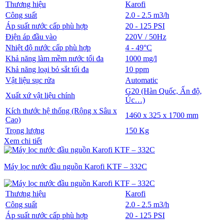
Thương hiệu
Karofi
Công suất
2.0 - 2.5 m3/h
Áp suất nước cấp phù hợp
20 - 125 PSI
Điện áp đầu vào
220V / 50Hz
Nhiệt độ nước cấp phù hợp
4 - 49°C
Khả năng làm mềm nước tối đa
1000 mg/l
Khả năng loại bỏ sắt tối đa
10 ppm
Vật liệu sục rửa
Automatic
G20 (Hàn Quốc, Ấn độ,
Xuất xứ vật liệu chính
Úc…)
Kích thước hệ thống (Rộng x Sâu x
1460 x 325 x 1700 mm
Cao)
Trọng lượng
150 Kg
Xem chi tiết
Máy lọc nước đầu nguồn Karofi KTF – 332C
Thương hiệu
Karofi
Công suất
2.0 - 2.5 m3/h
Áp suất nước cấp phù hợp
20 - 125 PSI