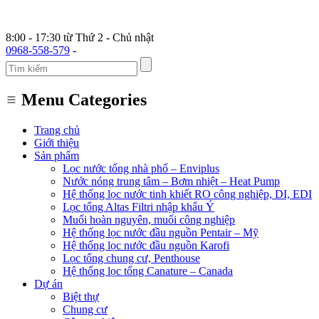
8:00 - 17:30 từ Thứ 2 - Chủ nhật
0968-558-579
-
Menu Categories
Trang chủ
Giới thiệu
Sản phẩm
Lọc nước tổng nhà phố – Enviplus
Nước nóng trung tâm – Bơm nhiệt – Heat Pump
Hệ thống lọc nước tinh khiết RO công nghiệp, DI, EDI
Lọc tổng Altas Filtri nhập khẩu Ý
Muối hoàn nguyên, muối công nghiệp
Hệ thống lọc nước đầu nguồn Pentair – Mỹ
Hệ thống lọc nước đầu nguồn Karofi
Lọc tổng chung cư, Penthouse
Hệ thống lọc tổng Canature – Canada
Dự án
Biệt thự
Chung cư