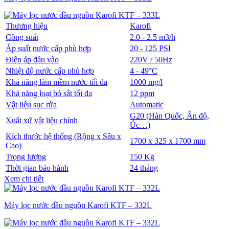
Thương hiệu
Karofi
Công suất
2.0 - 2.5 m3/h
Áp suất nước cấp phù hợp
20 - 125 PSI
Điện áp đầu vào
220V / 50Hz
Nhiệt độ nước cấp phù hợp
4 - 49°C
Khả năng làm mềm nước tối đa
1000 mg/l
Khả năng loại bỏ sắt tối đa
12 ppm
Vật liệu sục rửa
Automatic
G20 (Hàn Quốc, Ấn độ,
Xuất xứ vật liệu chính
Úc…)
Kích thước hệ thống (Rộng x Sâu x
1700 x 325 x 1700 mm
Cao)
Trọng lượng
150 Kg
Thời gian bảo hành
24 tháng
Xem chi tiết
Máy lọc nước đầu nguồn Karofi KTF – 332L