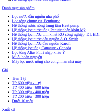
Danh mục sản phẩm
Lọc nước đầu nguồn nhà phố
Lọc tổng chung cư, Penthouse
Hệ thống nước nóng trung tâm Heat pump
Hệ thống lọc nước tổng Pentair nhập khẩu Mỹ
Hệ thống lọc nước tinh khiết RO công nghiệp, DI, EDI
Hệ thống lọc nước đầu nguồn A.O. Smith
Hệ thống lọc nước đầu nguồn Karofi
Hệ thống lọc tổng Canature - Canada
Lọc tổng Altas Filtri nhập khẩu Ý
Muối hoàn nguyên
Máy lọc nước uống cho công nhân nhà máy
Giá
Trên 1 tỷ
Từ 600 triệu - 1 tỷ
Từ 400 triệu - 600 triệu
Từ 300 triệu - 400 triệu
Từ 200 triệu - 300 triệu
Dưới 10 triệu
Xuất xứ