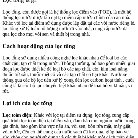
Lọc tổng, còn được gọi là hệ thống lọc điểm vào (POE), là một hệ
thống lọc nước được lắp đặt tại điểm cấp nước chính của căn nhà.
Khác với lọc tại điểm sử dụng được lắp đặt tại các vòi nước riêng lẻ,
lọc tổng xử lý toàn bộ lượng nước đi vào nhà, cung cấp nước đã
qua lọc cho mọi vòi sen và thiết bị trong nhà.
Cách hoạt động của lọc tổng
Lọc tổng sử dụng nhiều công nghệ lọc khác nhau để loại bỏ các
chất cặn, tạp chất trong nước. Thông thường, nó bao gồm nhiều giai
đoạn lọc được thiết kế để loại bỏ các tạp chất, clo, kim loại nặng,
thuốc trừ sâu, thuốc diệt cỏ và các tạp chất có hại khác. Nước sẽ
thông qua các bộ lọc tiền xử lý xong đến lọc carbon hoạt tính , cuối
cùng là là các bộ lọc chuyên biệt khác nhau để loại bỏ vi khuẩn, vi
rút.
Lợi ích của lọc tổng
Lọc toàn diện:
Khác với lọc tại điểm sử dụng, lọc tổng cung cấp
quá trình lọc toàn diện tại điểm vào, đảm bảo mọi nguồn nước trong
gia đình, bao gồm khu vực nấu ăn, vòi sen, bồn rửa mặt, máy giặt,
vòi nước, đều có thể cung cấp nước sạch đã lọc qua, giúp bảo vệ
sức khỏe cho người sử dụng và các thiết bị khác một cách toàn diện,