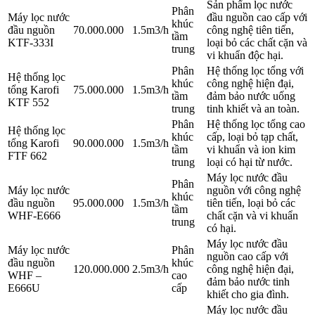
Sản phẩm lọc nước
Phân
Máy lọc nước
đầu nguồn cao cấp với
khúc
đầu nguồn
70.000.000
1.5m3/h
công nghệ tiên tiến,
tầm
KTF-333I
loại bỏ các chất cặn và
trung
vi khuẩn độc hại.
Phân
Hệ thống lọc tổng với
Hệ thống lọc
khúc
công nghệ hiện đại,
tổng Karofi
75.000.000
1.5m3/h
tầm
đảm bảo nước uống
KTF 552
trung
tinh khiết và an toàn.
Phân
Hệ thống lọc tổng cao
Hệ thống lọc
khúc
cấp, loại bỏ tạp chất,
tổng Karofi
90.000.000
1.5m3/h
tầm
vi khuẩn và ion kim
FTF 662
trung
loại có hại từ nước.
Máy lọc nước đầu
Phân
Máy lọc nước
nguồn với công nghệ
khúc
đầu nguồn
95.000.000
1.5m3/h
tiên tiến, loại bỏ các
tầm
WHF-E666
chất cặn và vi khuẩn
trung
có hại.
Máy lọc nước đầu
Máy lọc nước
Phân
nguồn cao cấp với
đầu nguồn
khúc
120.000.000
2.5m3/h
công nghệ hiện đại,
WHF –
cao
đảm bảo nước tinh
E666U
cấp
khiết cho gia đình.
Máy lọc nước đầu