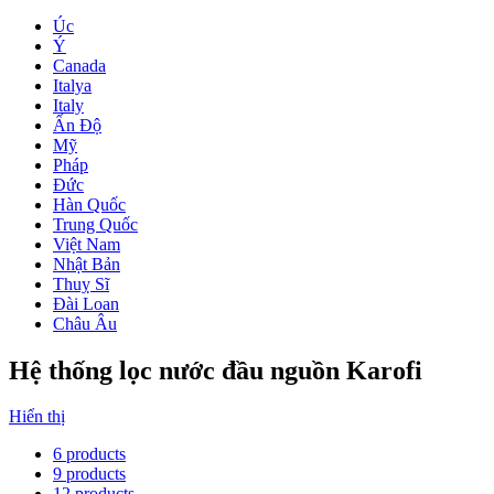
Úc
Ý
Canada
Italya
Italy
Ấn Độ
Mỹ
Pháp
Đức
Hàn Quốc
Trung Quốc
Việt Nam
Nhật Bản
Thuỵ Sĩ
Đài Loan
Châu Âu
Hệ thống lọc nước đầu nguồn Karofi
Hiển thị
6 products
9 products
12 products