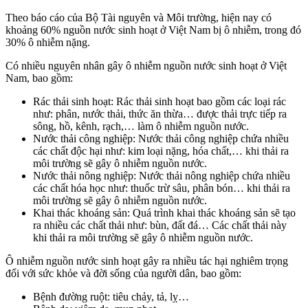
Theo báo cáo của Bộ Tài nguyên và Môi trường, hiện nay có
khoảng 60% nguồn nước sinh hoạt ở Việt Nam bị ô nhiễm, trong đó
30% ô nhiễm nặng.
Có nhiều nguyên nhân gây ô nhiễm nguồn nước sinh hoạt ở Việt
Nam, bao gồm:
Rác thải sinh hoạt: Rác thải sinh hoạt bao gồm các loại rác
như: phân, nước thải, thức ăn thừa… được thải trực tiếp ra
sông, hồ, kênh, rạch,… làm ô nhiễm nguồn nước.
Nước thải công nghiệp: Nước thải công nghiệp chứa nhiều
các chất độc hại như: kim loại nặng, hóa chất,… khi thải ra
môi trường sẽ gây ô nhiễm nguồn nước.
Nước thải nông nghiệp: Nước thải nông nghiệp chứa nhiều
các chất hóa học như: thuốc trừ sâu, phân bón… khi thải ra
môi trường sẽ gây ô nhiễm nguồn nước.
Khai thác khoáng sản: Quá trình khai thác khoáng sản sẽ tạo
ra nhiều các chất thải như: bùn, đất đá… Các chất thải này
khi thải ra môi trường sẽ gây ô nhiễm nguồn nước.
Ô nhiễm nguồn nước sinh hoạt gây ra nhiều tác hại nghiêm trọng
đối với sức khỏe và đời sống của người dân, bao gồm:
Bệnh đường ruột: tiêu chảy, tả, lỵ…