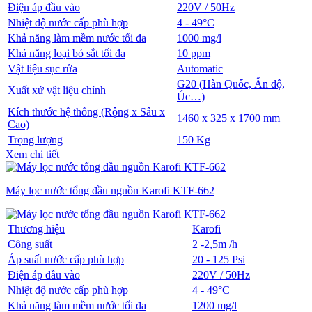
Điện áp đầu vào
220V / 50Hz
Nhiệt độ nước cấp phù hợp
4 - 49°C
Khả năng làm mềm nước tối đa
1000 mg/l
Khả năng loại bỏ sắt tối đa
10 ppm
Vật liệu sục rửa
Automatic
G20 (Hàn Quốc, Ấn độ,
Xuất xứ vật liệu chính
Úc…)
Kích thước hệ thống (Rộng x Sâu x
1460 x 325 x 1700 mm
Cao)
Trọng lượng
150 Kg
Xem chi tiết
Máy lọc nước tổng đầu nguồn Karofi KTF-662
Thương hiệu
Karofi
Công suất
2 -2,5m /h
Áp suất nước cấp phù hợp
20 - 125 Psi
Điện áp đầu vào
220V / 50Hz
Nhiệt độ nước cấp phù hợp
4 - 49°C
Khả năng làm mềm nước tối đa
1200 mg/l