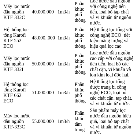
Lọc nước đầu nguồn
Phân
Máy lọc nước
với công nghệ tiên
khúc
đầu nguồn
40.000.000
1m3/h
tiến, loại bỏ tạp chất
phổ
KTF-332C
và vi khuẩn từ nguồn
thông
nước.
Hệ thống lọc
Phân
Hệ thống lọc tổng với
tổng Karofi
khúc
công nghệ ECO, tiết
48.000..000
1m3/h
KTF 552
phổ
kiệm năng lượng và
ECO
thông
hiệu quả lọc cao.
Lọc nước đầu nguồn
Phân
Máy lọc nước
cao cấp với công nghệ
khúc
đầu nguồn
50.000.000
1m3/h
tiên tiến, loại bỏ các
phổ
KTF-332I
chất cặn, vi khuẩn và
thông
ion kim loại độc hại.
Hệ thống lọc tổng
Hệ thống lọc
Phân
được trang bị công
tổng Karofi
khúc
51.000.000
1m3/h
nghệ ECO, loại bỏ
KTF 662
phổ
các chất cặn, tạp chất,
ECO
thông
và vi khuẩn từ nước.
Sản phẩm máy lọc
Phân
Máy lọc nước
nước đầu nguồn hiệu
khúc
đầu nguồn
55.000.000
1m3/h
quả, loại bỏ tạp chất
tầm
KTF-333C
và vi khuẩn từ nguồn
trung
nước.