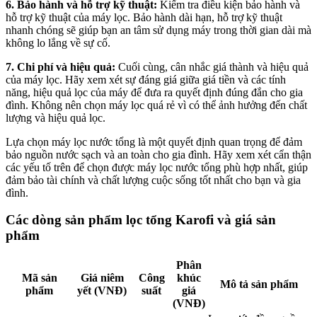
6.
Bảo hành và hỗ trợ kỹ thuật:
Kiểm tra điều kiện bảo hành và
hỗ trợ kỹ thuật của máy lọc. Bảo hành dài hạn, hỗ trợ kỹ thuật
nhanh chóng sẽ giúp bạn an tâm sử dụng máy trong thời gian dài mà
không lo lắng về sự cố.
7. Chi phí và hiệu quả:
Cuối cùng, cân nhắc giá thành và hiệu quả
của máy lọc. Hãy xem xét sự đáng giá giữa giá tiền và các tính
năng, hiệu quả lọc của máy để đưa ra quyết định đúng đắn cho gia
đình. Không nên chọn máy lọc quá rẻ vì có thể ảnh hưởng đến chất
lượng và hiệu quả lọc.
Lựa chọn máy lọc nước tổng là một quyết định quan trọng để đảm
bảo nguồn nước sạch và an toàn cho gia đình. Hãy xem xét cẩn thận
các yếu tố trên để chọn được máy lọc nước tổng phù hợp nhất, giúp
đảm bảo tài chính và chất lượng cuộc sống tốt nhất cho bạn và gia
đình.
Các dòng sản phẩm lọc tổng Karofi và giá sản
phẩm
Phân
Mã sản
Giá niêm
Công
khúc
Mô tả sản phẩm
phẩm
yết (VNĐ)
suất
giá
(VNĐ)