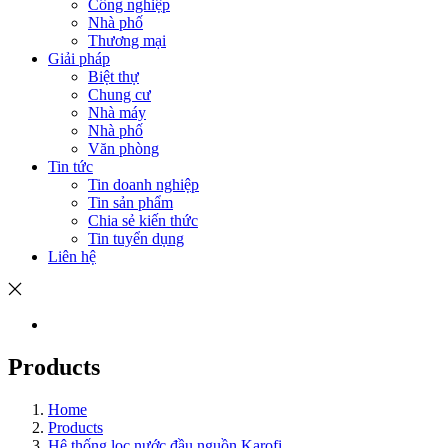
Công nghiệp
Nhà phố
Thương mại
Giải pháp
Biệt thự
Chung cư
Nhà máy
Nhà phố
Văn phòng
Tin tức
Tin doanh nghiệp
Tin sản phẩm
Chia sẻ kiến thức
Tin tuyển dụng
Liên hệ
Products
Home
Products
Hệ thống lọc nước đầu nguồn Karofi