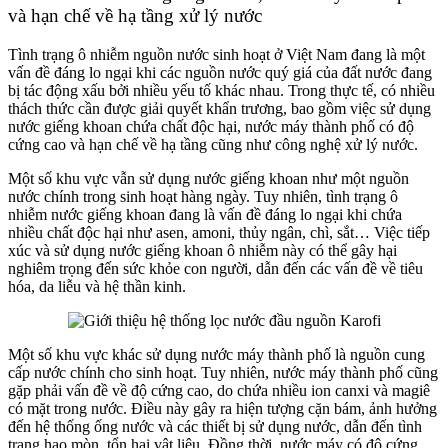
và hạn chế về hạ tầng xử lý nước
Tình trạng ô nhiễm nguồn nước sinh hoạt ở Việt Nam đang là một
vấn đề đáng lo ngại khi các nguồn nước quý giá của đất nước đang
bị tác động xấu bởi nhiều yếu tố khác nhau. Trong thực tế, có nhiều
thách thức cần được giải quyết khẩn trương, bao gồm việc sử dụng
nước giếng khoan chứa chất độc hại, nước máy thành phố có độ
cứng cao và hạn chế về hạ tầng cũng như công nghệ xử lý nước.
Một số khu vực vẫn sử dụng nước giếng khoan như một nguồn
nước chính trong sinh hoạt hàng ngày. Tuy nhiên, tình trạng ô
nhiễm nước giếng khoan đang là vấn đề đáng lo ngại khi chứa
nhiều chất độc hại như asen, amoni, thủy ngân, chì, sắt… Việc tiếp
xúc và sử dụng nước giếng khoan ô nhiễm này có thể gây hại
nghiêm trọng đến sức khỏe con người, dẫn đến các vấn đề về tiêu
hóa, da liễu và hệ thần kinh.
Một số khu vực khác sử dụng nước máy thành phố là nguồn cung
cấp nước chính cho sinh hoạt. Tuy nhiên, nước máy thành phố cũng
gặp phải vấn đề về độ cứng cao, do chứa nhiều ion canxi và magiê
có mặt trong nước. Điều này gây ra hiện tượng cặn bám, ảnh hưởng
đến hệ thống ống nước và các thiết bị sử dụng nước, dẫn đến tình
trạng hao mòn, tổn hại vật liệu. Đồng thời, nước máy có độ cứng